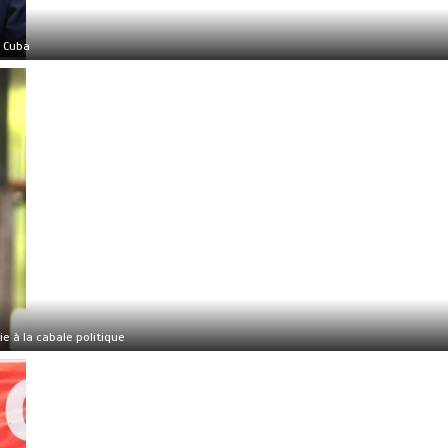
e Cuba
e à la cabale politique