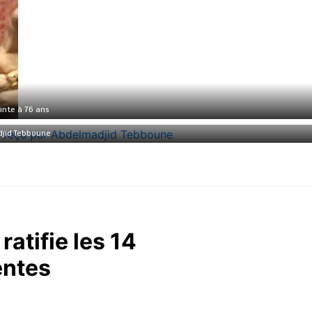
inte à 76 ans
djid Tebboune
atifie les 14
ntes