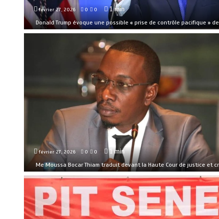
1 min
février 27, 2026
0
0
Donald Trump évoque une possible « prise de contrôle pacifique » d
1 min
février 27, 2026
0
0
Me Moussa Bocar Thiam traduit devant la Haute Cour de justice et cri