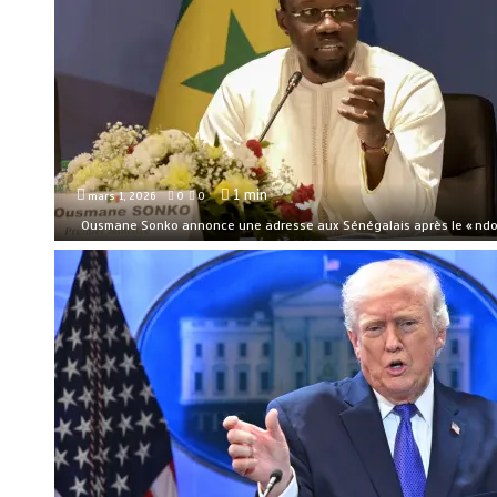
1 min
mars 1, 2026
0
0
Ousmane Sonko annonce une adresse aux Sénégalais après le « nd