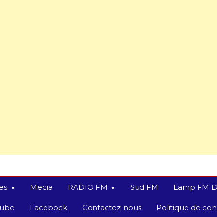
es
Media
RADIO FM
Sud FM
Lamp FM D
tube
Facebook
Contactez-nous
Politique de conf