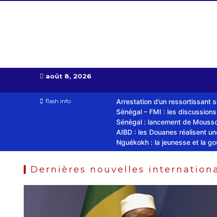
Almoudiadid tv
télévision religieuse et culturelle
août 8, 2026
flash info
Arrestation d’un ressortissant 
Sénégal – FMI : les discussion
Sénégal : lancement de Mousso.
AIBD : les Douanes réalisent u
Nguékokh : la jeunesse et la g
Dernières nouvelles internationa