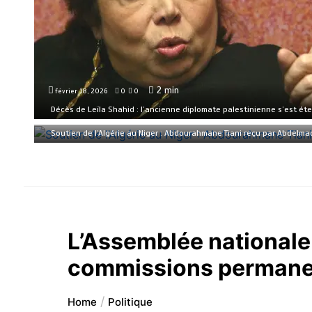
2 min
février 18, 2026
0
0
Décès de Leïla Shahid : l’ancienne diplomate palestinienne s’est éte
2 min
février 17, 2026
0
0
Soutien de l’Algérie au Niger : Abdourahmane Tiani reçu par Abdelma
L’Assemblée nationale r
commissions permane
Home
Politique