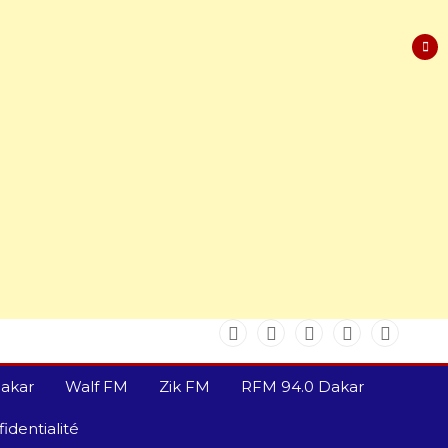
akar
Walf FM
Zik FM
RFM 94.0 Dakar
identialité