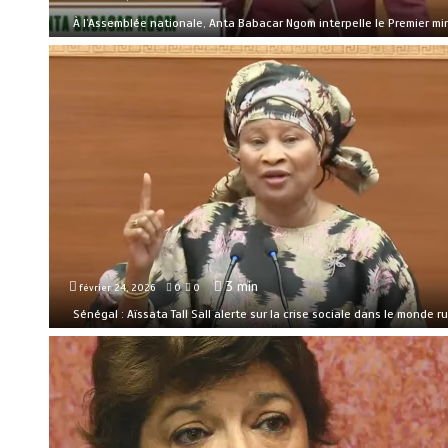
À l’Assemblée nationale, Anta Babacar Ngom interpelle le Premier min
3 min
février 24, 2026
0
0
Sénégal : Aïssata Tall Sall alerte sur la crise sociale dans le monde ru