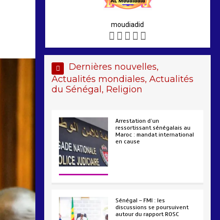
moudiadid
Dernières nouvelles,
Actualités mondiales, Actualités
du Sénégal, Religion
Arrestation d’un
ressortissant sénégalais au
Maroc : mandat international
en cause
2 min
208
Sénégal – FMI : les
discussions se poursuivent
autour du rapport ROSC