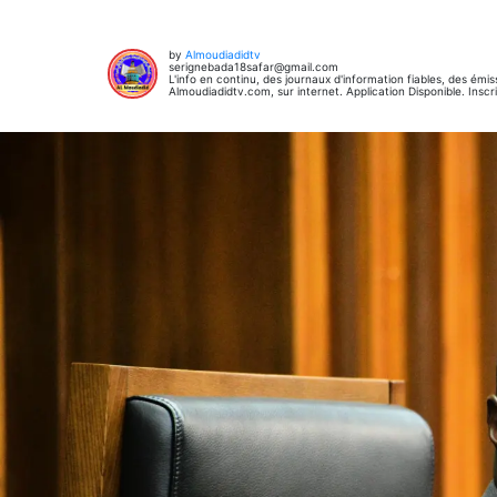
by
Almoudiadidtv
serignebada18safar@gmail.com
L'info en continu, des journaux d'information fiables, des émiss
Almoudiadidtv.com, sur internet. Application Disponible. Inscri