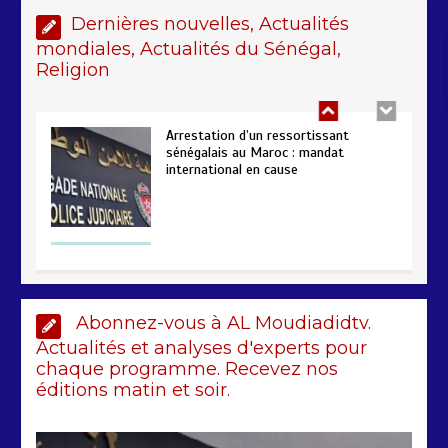
Dernières nouvelles, Actualités
2 min
229
mondiales, Actualités du Sénégal,
Religion
Arrestation d’un ressortissant
sénégalais au Maroc : mandat
international en cause
2 min
208
Sénégal – FMI : les discussions se
Abonnez-vous à AL Moudiadidtv.
poursuivent autour du rapport ROSC
Actualités et analyses d'experts pour
2 min
221
chaque programme. Recevez nos
éditions matin et soir.