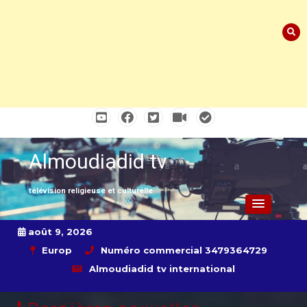
Skip
to
content
Almoudiadid tv
télévision religieuse et culturelle
août 9, 2026
Europ
Numéro commercial 3479364729
Almoudiadid tv international