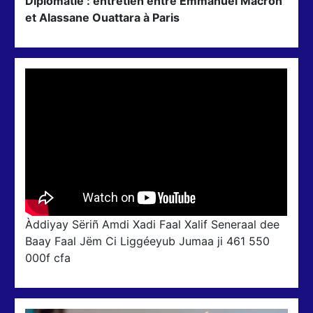
Diplomatie : entretien entre Emmanuel Macron
et Alassane Ouattara à Paris
Àddiyay Sëriñ Amdi Xadi Faal Xalif Seneraal dee
Baay Faal Jëm Ci Liggéeyub Jumaa ji 461 550
000f cfa