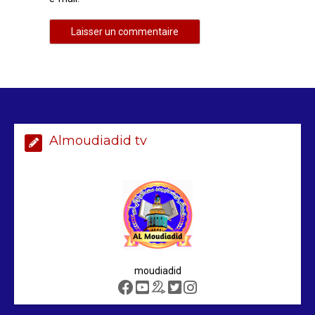
Almoudiadid tv
moudiadid
AIBD : les Douanes réalisent une
saisie de 28 kg de haschich estimés à
190 millions FCFA