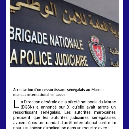
Sénégal : lancement de Mousso.sn,
une plateforme pour mieux visibiliser
les réalités des femmes
4 min
193
AIBD : les Douanes réalisent une
saisie de 28 kg de haschich estimés à
190 millions FCFA
by
Almoudiadidtv
2 min
229
mars 6, 2026
0
0
5 mois
Arrestation d’un ressortissant sénégalais au Maroc :
mandat international en cause
L
a Direction générale de la sûreté nationale du Maroc
(DGSN) a annoncé sur X qu’elle avait arrêté un
Arrestation d’un ressortissant
ressortissant sénégalais. Les autorités marocaines
sénégalais au Maroc : mandat
précisent que les autorités judiciaires sénégalaises
international en cause
avaient émis un mandat d’arrêt international contre lui
2 min
208
pour « suspicion d’implication dans un meurtre avec […]