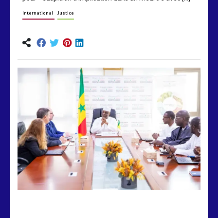
International
Justice
by
Almoudiadidtv
mars 6, 2026
0
0
5 mois