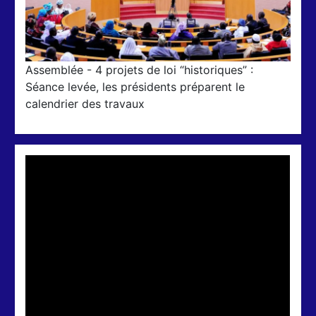
Assemblée - 4 projets de loi “historiques” :
Séance levée, les présidents préparent le
calendrier des travaux