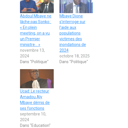
Abdoul Mbaye ne
Mbaye Dione
lâche pas Sonko :
s’interroge sur
« En plein
l’aide aux
meeting, on a vu
populations
un Premier
victimes des
ministre… »
inondations de
novembre 13,
2024
2024
octobre 18, 2025
Dans "Politique"
Dans "Politique"
Ucad: Le recteur
Amadou Aly
Mbaye démis de
ses fonctions
septembre 10,
2024
Dans "Education"