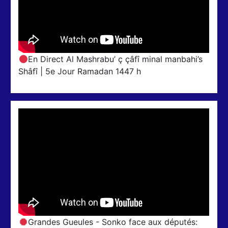
En Direct Al Mashrabu’ ç çâfî minal manbahi’s
Shâfî | 5e Jour Ramadan 1447 h
Grandes Gueules - Sonko face aux députés: