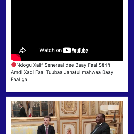
Ndogu Xalif Seneraal dee Baay Faal Sëriñ
Amdi Xadi Faal Tuubaa Janatul mahwaa Baay
Faal ga