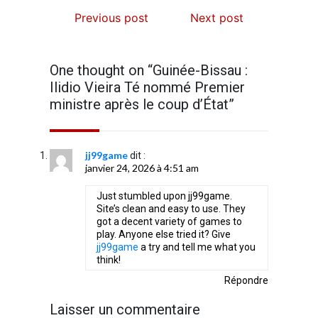
Previous post
Next post
One thought on “
Guinée-Bissau :
Ilidio Vieira Té nommé Premier
ministre après le coup d’État
”
jj99game
dit :
janvier 24, 2026 à 4:51 am
Just stumbled upon jj99game.
Site’s clean and easy to use. They
got a decent variety of games to
play. Anyone else tried it? Give
jj99game
a try and tell me what you
think!
Répondre
Laisser un commentaire