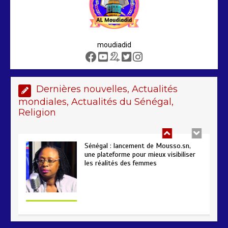
Sénégal – FMI : les discussions se
poursuivent autour du rapport ROSC
2 min
221
moudiadid
Dernières nouvelles, Actualités
mondiales, Actualités du Sénégal,
Sénégal : lancement de Mousso.sn,
Religion
une plateforme pour mieux visibiliser
les réalités des femmes
4 min
193
AIBD : les Douanes réalisent une
saisie de 28 kg de haschich estimés à
190 millions FCFA
2 min
229