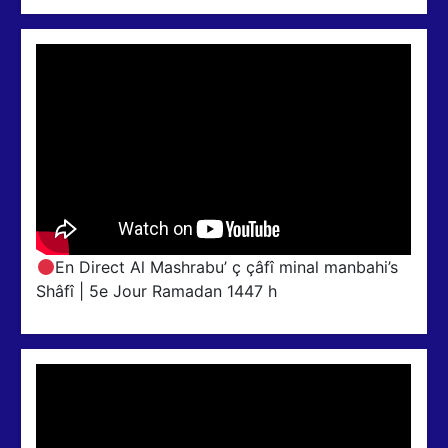
En Direct Al Mashrabu’ ç çâfî minal manbahi’s
Shâfî | 5e Jour Ramadan 1447 h