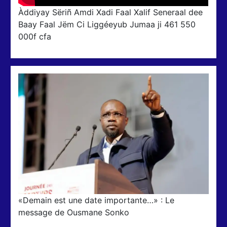
Àddiyay Sëriñ Amdi Xadi Faal Xalif Seneraal dee
Baay Faal Jëm Ci Liggéeyub Jumaa ji 461 550
000f cfa
«Demain est une date importante…» : Le
message de Ousmane Sonko