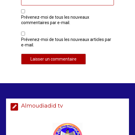
Prévenez-moi de tous les nouveaux
commentaires par e-mail.
Prévenez-moi de tous les nouveaux articles par
AIBD : les Douanes réalisent une
e-mail.
saisie de 28 kg de haschich estimés à
190 millions FCFA
2 min
229
Arrestation d’un ressortissant
sénégalais au Maroc : mandat
international en cause
Almoudiadid tv
2 min
208