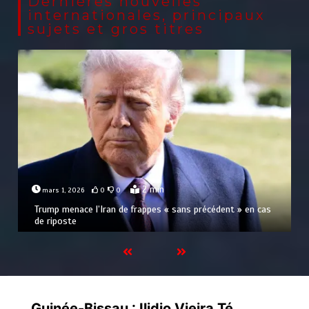
Dernières nouvelles
internationales, principaux
sujets et gros titres
2 min
mars 6, 2026
0
0
Arrestation d’un ressortissant sénégalais au Maroc :
mandat international en cause
Guinée-Bissau : Ilidio Vieira Té