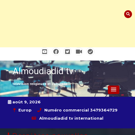
Skip
to
content
Almoudiadid tv
télévision religieuse et culturelle
août 9, 2026
Europ
Numéro commercial 3479364729
Almoudiadid tv international