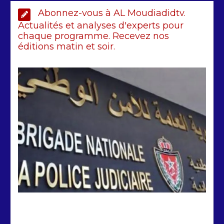
Abonnez-vous à AL Moudiadidtv.
Actualités et analyses d'experts pour
chaque programme. Recevez nos
éditions matin et soir.
Arrestation d’un ressortissant
sénégalais au Maroc : mandat
international en cause
2 min
208
by
Almoudiadidtv
mars 6, 2026
0
0
5 mois