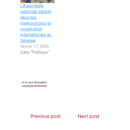
L’Assemblée
nationale adopte
deux lois
majeures pour la
coopération
internationale du
Sénégal
février 17, 2026
Dans "Politique"
A la une Actualité
AIBD : les Douanes réalisent une
saisie de 28 kg de haschich estimés à
190 millions FCFA
Previous post
Next post
2 min
228