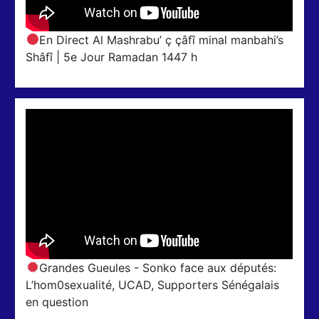
En Direct Al Mashrabu’ ç çâfî minal manbahi’s
Shâfî | 5e Jour Ramadan 1447 h
Grandes Gueules - Sonko face aux députés:
L’hom0sexualité, UCAD, Supporters Sénégalais
en question