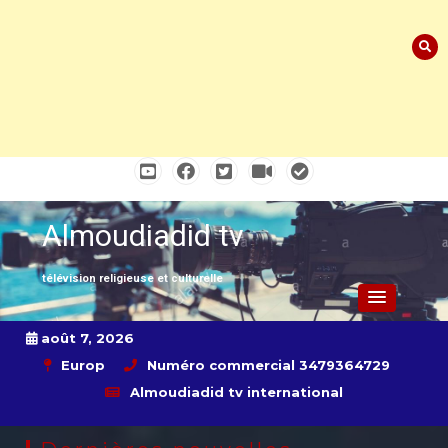
Skip
to
content
Almoudiadid tv
télévision religieuse et culturelle
août 7, 2026
Europ
Numéro commercial 3479364729
Almoudiadid tv international