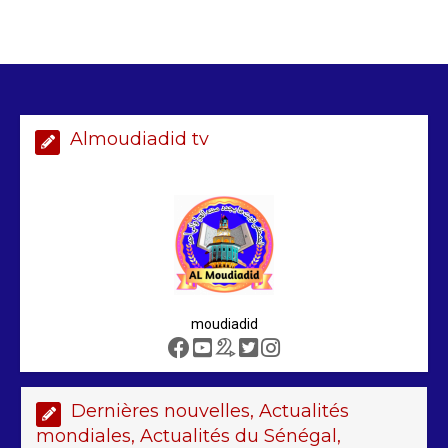
Arrestation d’un ressortissant
sénégalais au Maroc : mandat
international en cause
2 min
208
Almoudiadid tv
Sénégal – FMI : les discussions se
poursuivent autour du rapport ROSC
2 min
221
moudiadid
Dernières nouvelles, Actualités
Sénégal : lancement de Mousso.sn,
mondiales, Actualités du Sénégal,
une plateforme pour mieux visibiliser