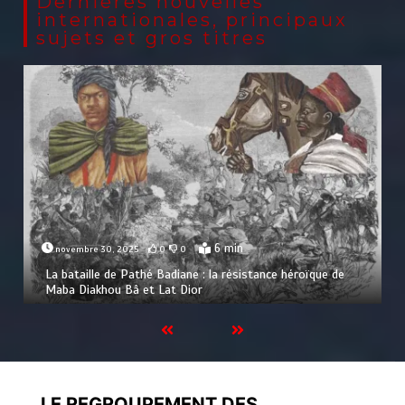
Dernières nouvelles
internationales, principaux
sujets et gros titres
6 min
novembre 30, 2025
0
0
La bataille de Pathé Badiane : la résistance héroïque de
Maba Diakhou Bâ et Lat Dior
LE REGROUPEMENT DES