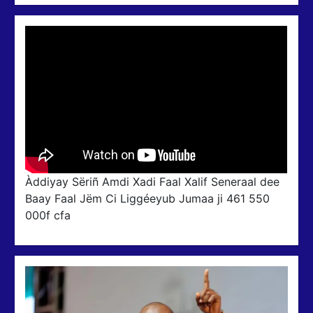
Àddiyay Sëriñ Amdi Xadi Faal Xalif Seneraal dee
Baay Faal Jëm Ci Liggéeyub Jumaa ji 461 550
000f cfa