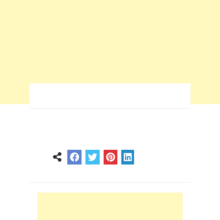
février 24, 2025
0
0
3 min
1 an