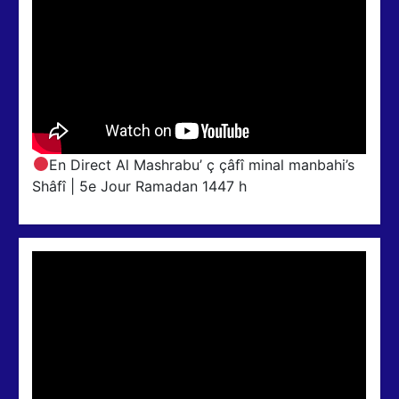
En Direct Al Mashrabu’ ç çâfî minal manbahi’s
Shâfî | 5e Jour Ramadan 1447 h