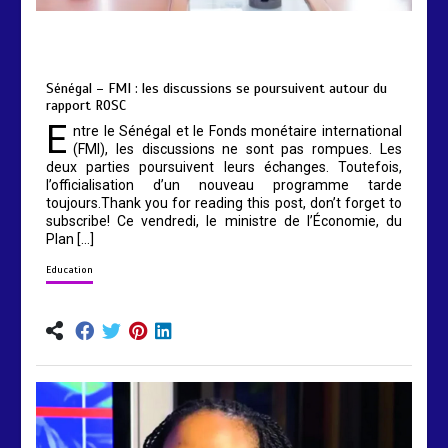
by
Almoudiadidtv
mars 6, 2026
0
0
5 mois
Sénégal – FMI : les discussions se poursuivent autour du
rapport ROSC
E
ntre le Sénégal et le Fonds monétaire international
(FMI), les discussions ne sont pas rompues. Les
deux parties poursuivent leurs échanges. Toutefois,
l’officialisation d’un nouveau programme tarde
toujours.Thank you for reading this post, don’t forget to
subscribe! Ce vendredi, le ministre de l’Économie, du
Plan […]
Education