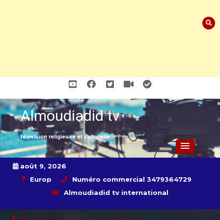
Skip
to
content
Almoudiadid tv
télévision religieuse et culturelle
août 9, 2026
Europ
Numéro commercial 3479364729
Almoudiadid tv international