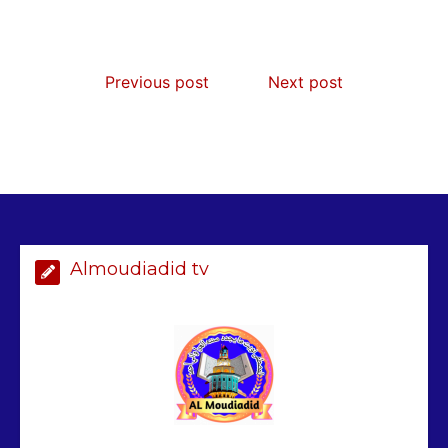
Previous post
Next post
AIBD : les Douanes réalisent une
saisie de 28 kg de haschich estimés à
190 millions FCFA
2 min
229
Almoudiadid tv
Arrestation d’un ressortissant
sénégalais au Maroc : mandat
international en cause
2 min
208