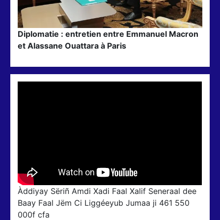
Diplomatie : entretien entre Emmanuel Macron
et Alassane Ouattara à Paris
Àddiyay Sëriñ Amdi Xadi Faal Xalif Seneraal dee
Baay Faal Jëm Ci Liggéeyub Jumaa ji 461 550
000f cfa