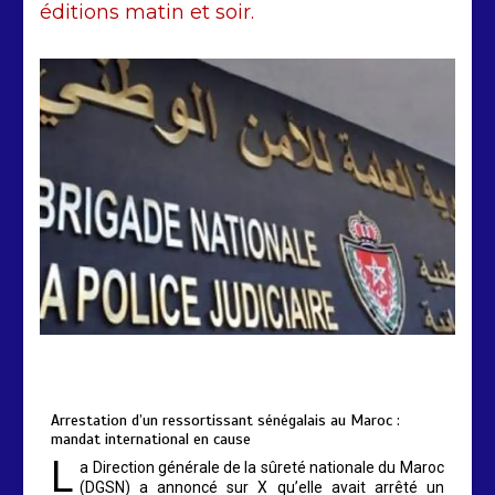
éditions matin et soir.
Arrestation d’un ressortissant
sénégalais au Maroc : mandat
international en cause
2 min
208
by
Almoudiadidtv
mars 6, 2026
0
0
5 mois
Arrestation d’un ressortissant sénégalais au Maroc :
mandat international en cause
L
a Direction générale de la sûreté nationale du Maroc
(DGSN) a annoncé sur X qu’elle avait arrêté un