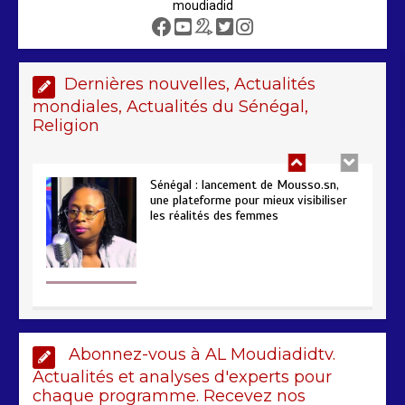
moudiadid
Sénégal – FMI : les discussions se
poursuivent autour du rapport ROSC
2 min
221
Dernières nouvelles, Actualités
mondiales, Actualités du Sénégal,
Religion
Sénégal : lancement de Mousso.sn,
une plateforme pour mieux visibiliser
les réalités des femmes
4 min
193
AIBD : les Douanes réalisent une
Abonnez-vous à AL Moudiadidtv.
saisie de 28 kg de haschich estimés à
190 millions FCFA
Actualités et analyses d'experts pour
chaque programme. Recevez nos
2 min
229