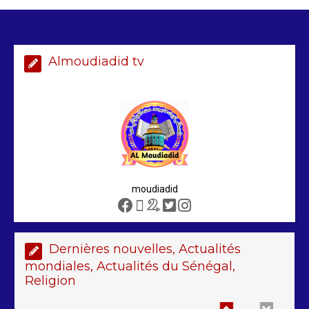
2 min
228
Almoudiadid tv
Arrestation d’un ressortissant
sénégalais au Maroc : mandat
international en cause
2 min
207
moudiadid
Sénégal – FMI : les discussions se
poursuivent autour du rapport ROSC
2 min
221
Dernières nouvelles, Actualités
mondiales, Actualités du Sénégal,
Religion