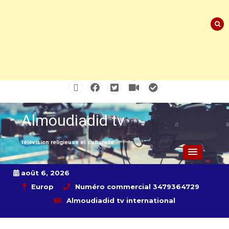
Skip
to
content
Almoudiadid tv
télévision religieuse et culturelle
août 6, 2026
Europ
Numéro commercial 3479364729
Almoudiadid tv international