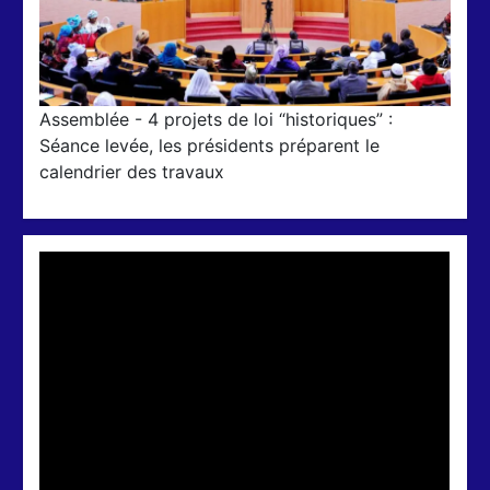
Assemblée - 4 projets de loi “historiques” :
Séance levée, les présidents préparent le
calendrier des travaux