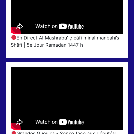
En Direct Al Mashrabu’ ç çâfî minal manbahi’s
Shâfî | 5e Jour Ramadan 1447 h
Grandes Gueules - Sonko face aux députés: