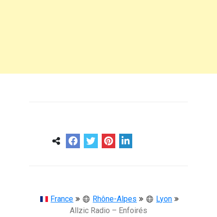
0
0
57 ans
France
Rhône-Alpes
Lyon
Allzic Radio – Enfoirés