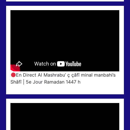
En Direct Al Mashrabu’ ç çâfî minal manbahi’s
Shâfî | 5e Jour Ramadan 1447 h