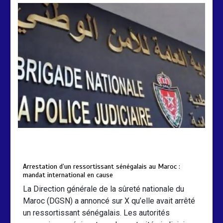
Arrestation d’un ressortissant
sénégalais au Maroc : mandat
international en cause
2 min
208
by
Almoudiadidtv
mars 6, 2026
0
0
5 mois
Arrestation d’un ressortissant sénégalais au Maroc :
mandat international en cause
La Direction générale de la sûreté nationale du
Maroc (DGSN) a annoncé sur X qu’elle avait arrêté
un ressortissant sénégalais. Les autorités