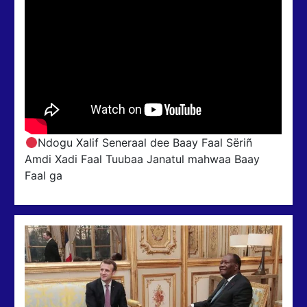
Ndogu Xalif Seneraal dee Baay Faal Sëriñ
Amdi Xadi Faal Tuubaa Janatul mahwaa Baay
Faal ga