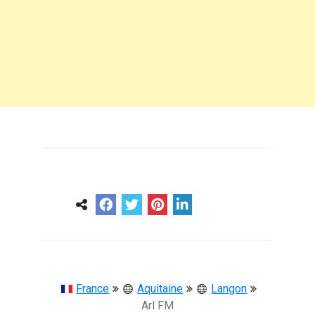
0
0
57 ans
France
Aquitaine
Langon
Arl FM