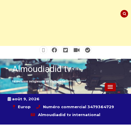
Skip
to
content
Almoudiadid tv
télévision religieuse et culturelle
août 9, 2026
Europ
Numéro commercial 3479364729
Almoudiadid tv international