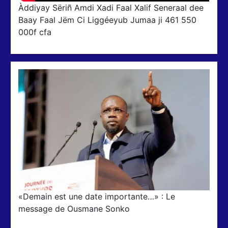
Àddiyay Sëriñ Amdi Xadi Faal Xalif Seneraal dee
Baay Faal Jëm Ci Liggéeyub Jumaa ji 461 550
000f cfa
«Demain est une date importante…» : Le
message de Ousmane Sonko