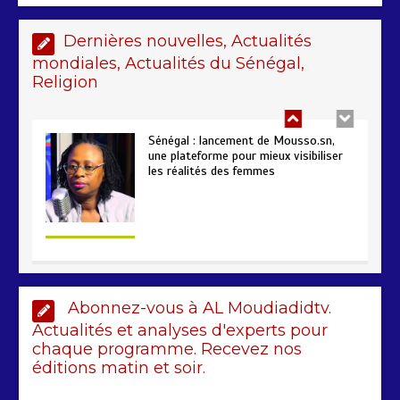
poursuivent autour du rapport ROSC
2 min
221
Dernières nouvelles, Actualités
mondiales, Actualités du Sénégal,
Religion
Sénégal : lancement de Mousso.sn,
une plateforme pour mieux visibiliser
les réalités des femmes
4 min
193
AIBD : les Douanes réalisent une
Abonnez-vous à AL Moudiadidtv.
saisie de 28 kg de haschich estimés à
190 millions FCFA
Actualités et analyses d'experts pour
chaque programme. Recevez nos
2 min
229
éditions matin et soir.