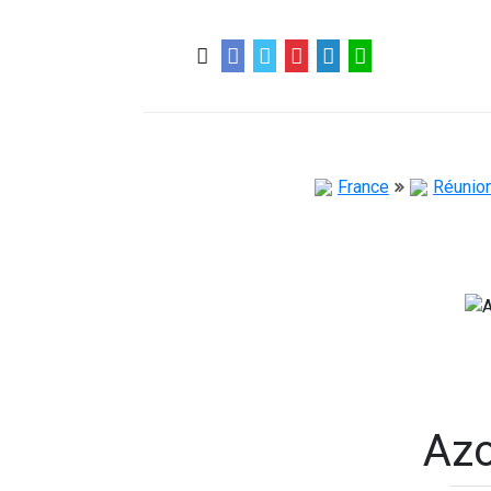
0
0
57 ans
France
Réunio
Azo