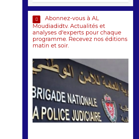
Abonnez-vous à AL
Moudiadidtv. Actualités et
analyses d'experts pour chaque
programme. Recevez nos éditions
matin et soir.
by
Almoudiadidtv
mars 6, 2026
0
0
5 mois