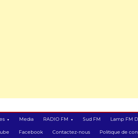
es
Media
RADIO FM
Sud FM
Lamp FM D
tube
Facebook
Contactez-nous
Politique de conf