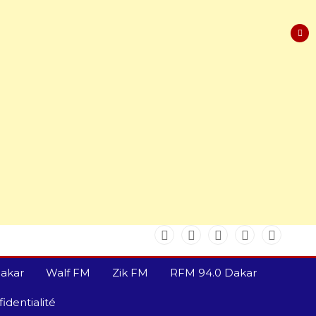
akar
Walf FM
Zik FM
RFM 94.0 Dakar
identialité