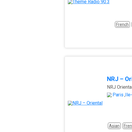
French
NRJ – Or
Paris
,
Île
Asian
Fre