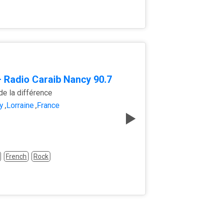
 Radio Caraib Nancy 90.7
de la différence
y
,
Lorraine
,
France
French
Rock