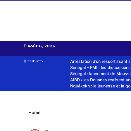
Almoudiadid tv
télévision religieuse et culturelle
août 6, 2026
flash info
Arrestation d’un ressortissant 
Sénégal – FMI : les discussion
Sénégal : lancement de Mousso.
AIBD : les Douanes réalisent u
Nguékokh : la jeunesse et la g
Home
by