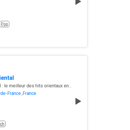
Pop
iental
NRJ Oriental : le meilleur des hits orientaux en non-stop
-de-France
,
France
nch