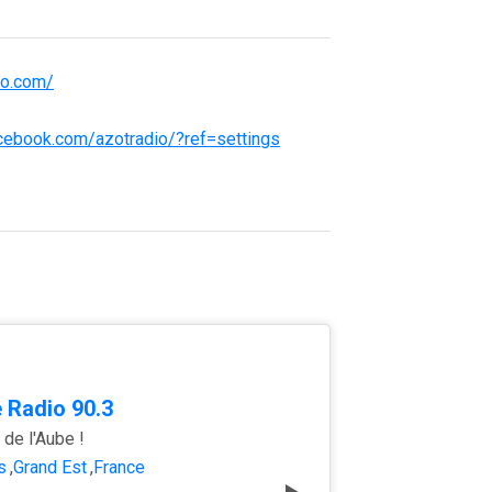
io.com/
cebook.com/azotradio/?ref=settings
 Radio 90.3
 de l'Aube !
s
,
Grand Est
,
France