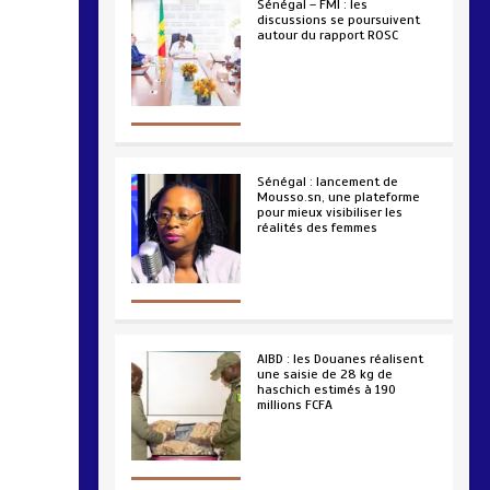
Sénégal – FMI : les
discussions se poursuivent
autour du rapport ROSC
2 min
221
Sénégal : lancement de
Mousso.sn, une plateforme
pour mieux visibiliser les
réalités des femmes
4 min
193
AIBD : les Douanes réalisent
une saisie de 28 kg de
haschich estimés à 190
millions FCFA
2 min
228