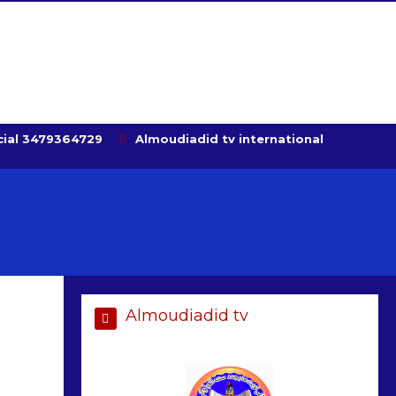
ial 3479364729
Almoudiadid tv international
Almoudiadid tv