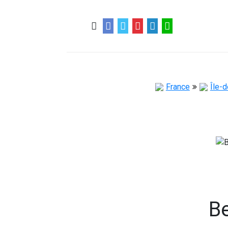
0
0
57 ans
France
Île-
B