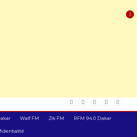
akar
Walf FM
Zik FM
RFM 94.0 Dakar
identialité