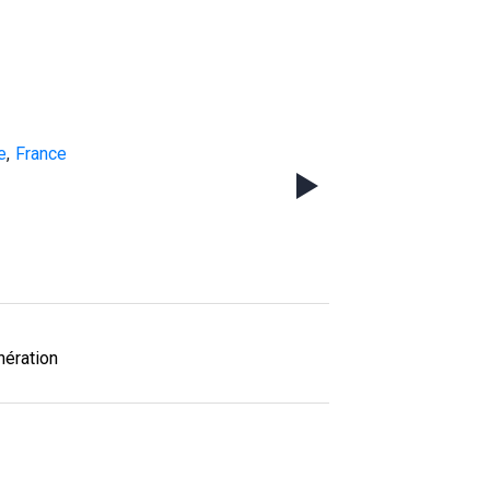
e
,
France
nération