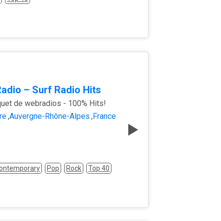
Radio – Surf Radio Hits
uet de webradios - 100% Hits!
re
,
Auvergne-Rhône-Alpes
,
France
Contemporary
Pop
Rock
Top 40