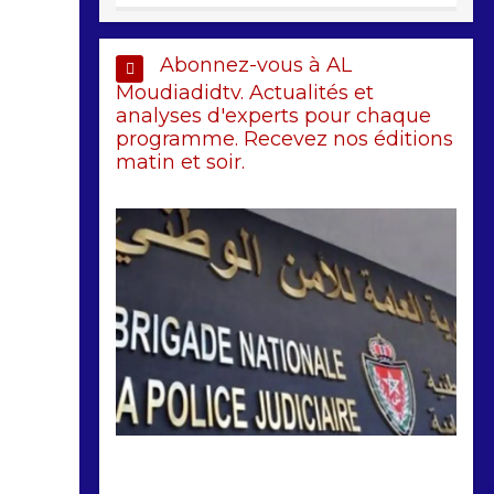
Abonnez-vous à AL
Moudiadidtv. Actualités et
analyses d'experts pour chaque
programme. Recevez nos éditions
matin et soir.
by
Almoudiadidtv
mars 6, 2026
0
0
5 mois