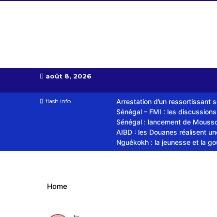
Almoudiadid tv
télévision religieuse et culturelle
août 8, 2026
flash info
Arrestation d’un ressortissant 
Sénégal – FMI : les discussion
Sénégal : lancement de Mousso.
AIBD : les Douanes réalisent u
Nguékokh : la jeunesse et la g
Home
by