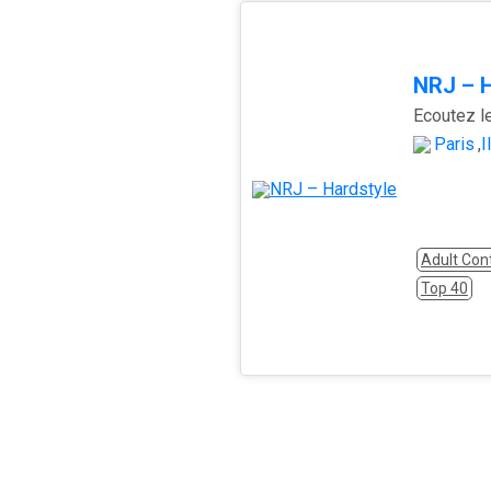
NRJ – H
Paris
,
Î
Adult Co
Top 40