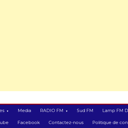
es
Media
RADIO FM
Sud FM
Lamp FM D
tube
Facebook
Contactez-nous
Politique de conf