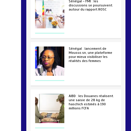
Sénégal – FMI : les
discussions se poursuivent
autour du rapport ROSC
2 min
221
Sénégal : lancement de
Mousso.sn, une plateforme
pour mieux visibiliser les
réalités des femmes
4 min
193
AIBD : les Douanes réalisent
une saisie de 28 kg de
haschich estimés à 190
millions FCFA
2 min
228