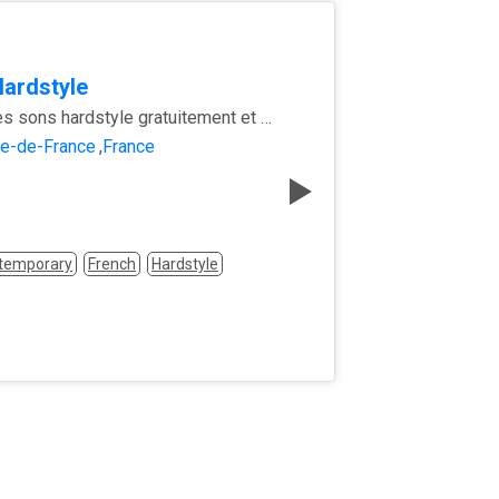
ardstyle
Ecoutez les sons hardstyle gratuitement et en illimité !
le-de-France
,
France
ntemporary
French
Hardstyle