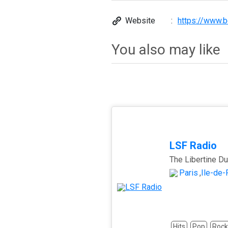
Website
https://www.b
You also may like
LSF Radio
The Libertine D
Paris
,
Île-de-
Hits
Pop
Rock