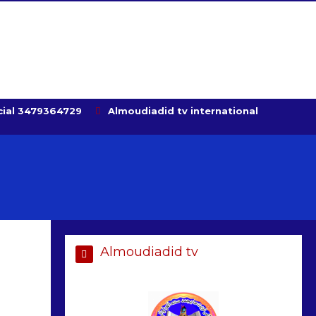
ial 3479364729
Almoudiadid tv international
Almoudiadid tv