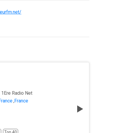
eurfm.net/
u 1Ere Radio Net
France
,
France
Top 40