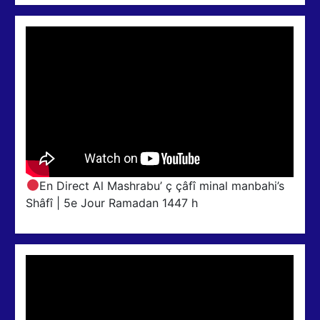
En Direct Al Mashrabu’ ç çâfî minal manbahi’s
Shâfî | 5e Jour Ramadan 1447 h