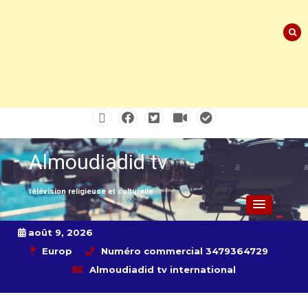
Skip
to
content
Almoudiadid tv
télévision religieuse et culturelle
août 9, 2026
Europ
Numéro commercial 3479364729
Almoudiadid tv international