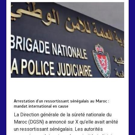
Arrestation d’un ressortissant
sénégalais au Maroc : mandat
international en cause
2 min
208
by
Almoudiadidtv
mars 6, 2026
0
0
5 mois
Arrestation d’un ressortissant sénégalais au Maroc :
mandat international en cause
La Direction générale de la sûreté nationale du
Maroc (DGSN) a annoncé sur X qu’elle avait arrêté
un ressortissant sénégalais. Les autorités