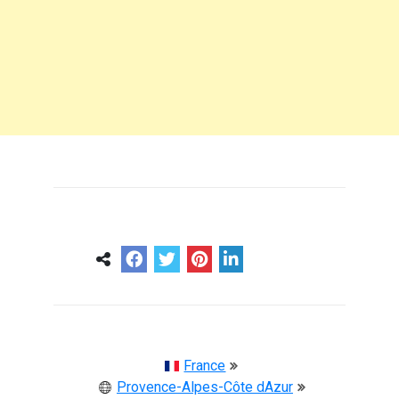
0
0
57 ans
France
Provence-Alpes-Côte dAzur