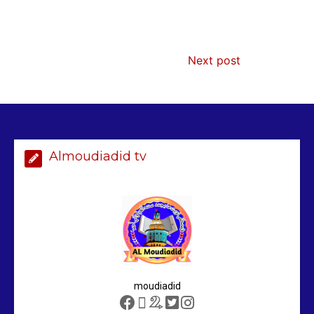
Next post
AIBD : les Douanes réalisent une
saisie de 28 kg de haschich estimés à
190 millions FCFA
2 min
229
Almoudiadid tv
Arrestation d’un ressortissant
sénégalais au Maroc : mandat
international en cause
2 min
208
moudiadid
Sénégal – FMI : les discussions se