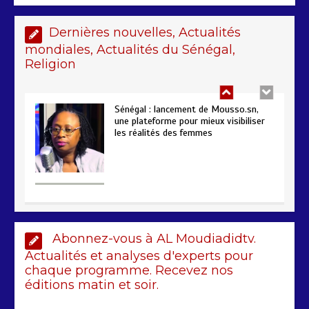
poursuivent autour du rapport ROSC
2 min
221
Dernières nouvelles, Actualités
mondiales, Actualités du Sénégal,
Religion
Sénégal : lancement de Mousso.sn,
une plateforme pour mieux visibiliser
les réalités des femmes
4 min
193
AIBD : les Douanes réalisent une
Abonnez-vous à AL Moudiadidtv.
saisie de 28 kg de haschich estimés à
190 millions FCFA
Actualités et analyses d'experts pour
2 min
229
chaque programme. Recevez nos
éditions matin et soir.