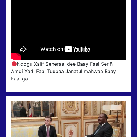
Ndogu Xalif Seneraal dee Baay Faal Sëriñ
Amdi Xadi Faal Tuubaa Janatul mahwaa Baay
Faal ga