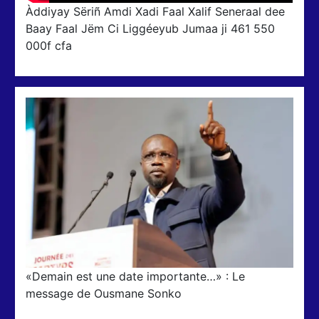
Àddiyay Sëriñ Amdi Xadi Faal Xalif Seneraal dee
Baay Faal Jëm Ci Liggéeyub Jumaa ji 461 550
000f cfa
«Demain est une date importante…» : Le
message de Ousmane Sonko