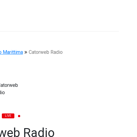
o Marittima
Catorweb Radio
LIVE
web Radio