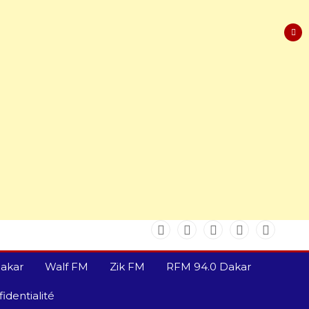
akar
Walf FM
Zik FM
RFM 94.0 Dakar
identialité