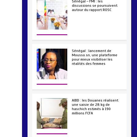
Sénégal – FMI : les
discussions se poursuivent
autour du rapport ROSC
2 min
221
Sénégal : lancement de
Mousso.sn, une plateforme
pour mieux visibiliser les
réalités des femmes
4 min
193
AIBD : les Douanes réalisent
une saisie de 28 kg de
haschich estimés à 190
millions FCFA
2 min
228