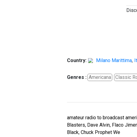
Disc
Country:
Milano Marittima
,
I
Genres :
Americana
Classic R
amateur radio to broadcast amer
Blasters, Dave Alvin, Flaco Jime
Black, Chuck Prophet We