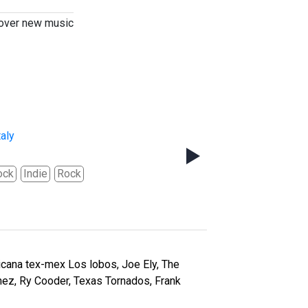
over new music
taly
ock
Indie
Rock
icana tex-mex Los lobos, Joe Ely, The
nez, Ry Cooder, Texas Tornados, Frank