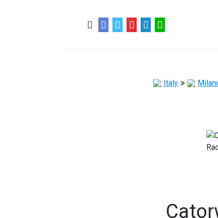
0
0
57 ans
Italy
Milan
Cator