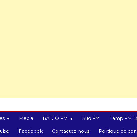
es
Media
RADIO FM
Sud FM
Lamp FM D
tube
Facebook
Contactez-nous
Politique de conf