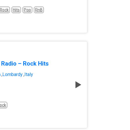
 Rock
Hits
Pop
RnB
n Radio – Rock Hits
n
,
Lombardy
,
Italy
ock