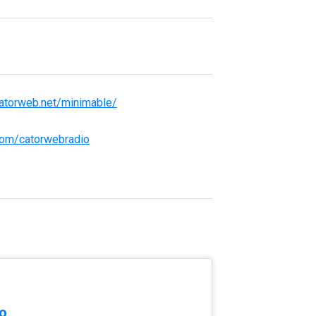
atorweb.net/minimable/
.com/catorwebradio
o