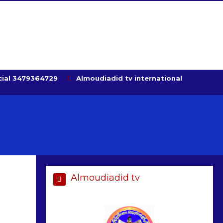
ial 3479364729
Almoudiadid tv international
Almoudiadid tv