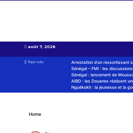
Almoudiadid tv
télévision religieuse et culturelle
août 7, 2026
flash info
Arrestation d’un ressortissant 
Sénégal – FMI : les discussion
Sénégal : lancement de Mousso.
AIBD : les Douanes réalisent u
Nguékokh : la jeunesse et la g
Home
by