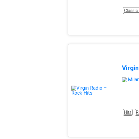
Classic
Virgi
Mila
Hits
R