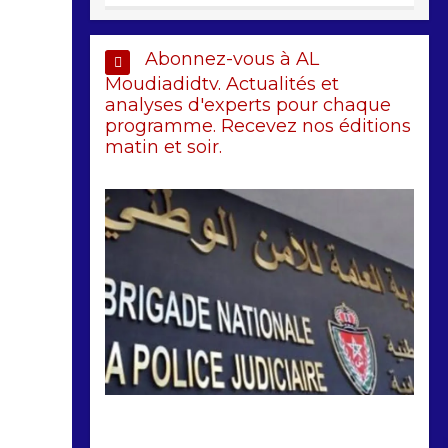
Abonnez-vous à AL
Moudiadidtv. Actualités et
analyses d'experts pour chaque
programme. Recevez nos éditions
matin et soir.
by
Almoudiadidtv
mars 6, 2026
0
0
5 mois