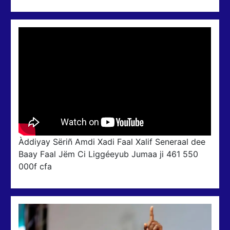
Àddiyay Sëriñ Amdi Xadi Faal Xalif Seneraal dee
Baay Faal Jëm Ci Liggéeyub Jumaa ji 461 550
000f cfa