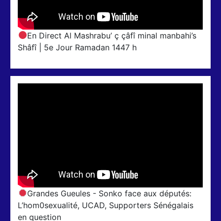
En Direct Al Mashrabu’ ç çâfî minal manbahi’s
Shâfî | 5e Jour Ramadan 1447 h
Grandes Gueules - Sonko face aux députés:
L’hom0sexualité, UCAD, Supporters Sénégalais
en question