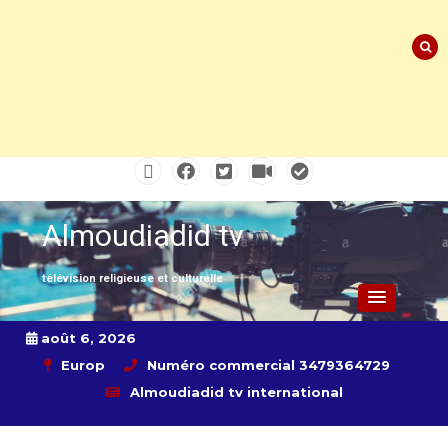
Skip
to
content
Almoudiadid tv
télévision religieuse et culturelle
août 6, 2026
Europ
Numéro commercial 3479364729
Almoudiadid tv international