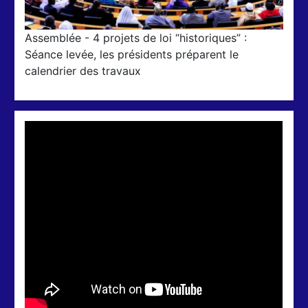
Assemblée - 4 projets de loi “historiques” :
Séance levée, les présidents préparent le
calendrier des travaux