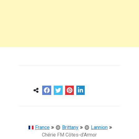
0
0
57 ans
France
Brittany
Lannion
Chérie FM Côtes-d’Armor