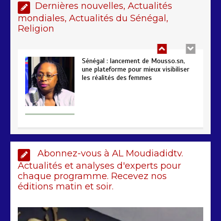
Dernières nouvelles, Actualités
mondiales, Actualités du Sénégal,
Religion
Sénégal : lancement de Mousso.sn,
une plateforme pour mieux visibiliser
les réalités des femmes
4 min
192
AIBD : les Douanes réalisent une
Abonnez-vous à AL Moudiadidtv.
saisie de 28 kg de haschich estimés à
190 millions FCFA
Actualités et analyses d'experts pour
chaque programme. Recevez nos
2 min
226
éditions matin et soir.