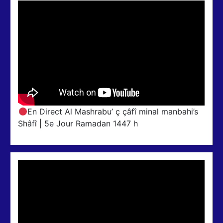
En Direct Al Mashrabu’ ç çâfî minal manbahi’s
Shâfî | 5e Jour Ramadan 1447 h