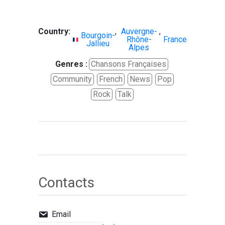
Country:
,
Auvergne-
,
Bourgoin-
Rhône-
France
Jallieu
Alpes
Genres :
Chansons Françaises
Community
French
News
Pop
Rock
Talk
Contacts
Email