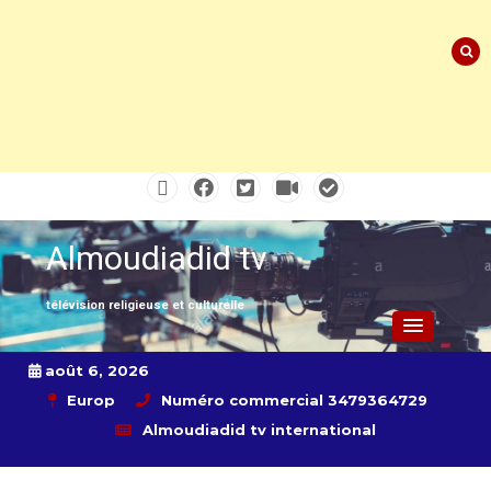
Skip
to
content
Almoudiadid tv
télévision religieuse et culturelle
août 6, 2026
Europ
Numéro commercial 3479364729
Almoudiadid tv international