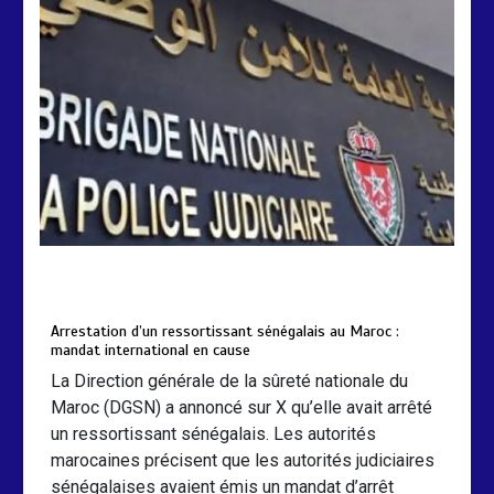
Arrestation d’un ressortissant
sénégalais au Maroc : mandat
international en cause
2 min
207
by
Almoudiadidtv
mars 6, 2026
0
0
5 mois
Arrestation d’un ressortissant sénégalais au Maroc :
mandat international en cause
La Direction générale de la sûreté nationale du
Maroc (DGSN) a annoncé sur X qu’elle avait arrêté
un ressortissant sénégalais. Les autorités
marocaines précisent que les autorités judiciaires
sénégalaises avaient émis un mandat d’arrêt