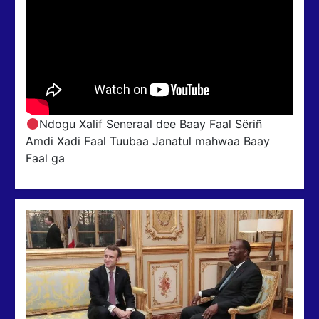
Ndogu Xalif Seneraal dee Baay Faal Sëriñ
Amdi Xadi Faal Tuubaa Janatul mahwaa Baay
Faal ga