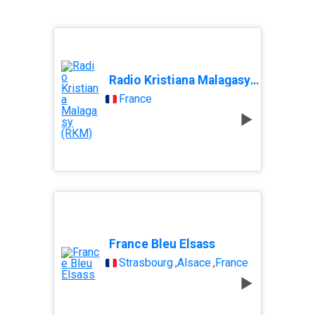
Radio Kristiana Malagasy (RKM)
France
France Bleu Elsass
Strasbourg
,
Alsace
,
France