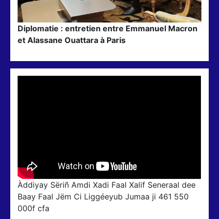
Diplomatie : entretien entre Emmanuel Macron
et Alassane Ouattara à Paris
Àddiyay Sëriñ Amdi Xadi Faal Xalif Seneraal dee
Baay Faal Jëm Ci Liggéeyub Jumaa ji 461 550
000f cfa