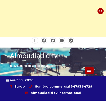
Skip
to
content
Almoudiadid tv
télévision religieuse et culturelle
août 10, 2026
Europ
Numéro commercial 3479364729
Almoudiadid tv international