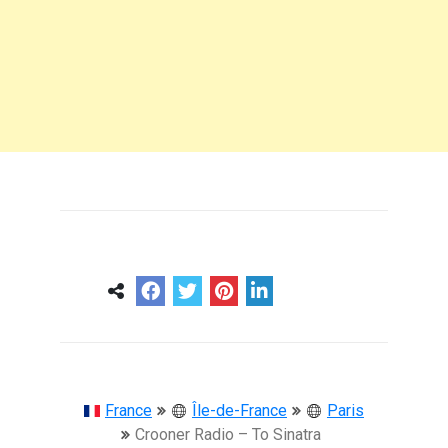
0
0
57 ans
France
Île-de-France
Paris
Crooner Radio – To Sinatra