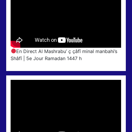
En Direct Al Mashrabu’ ç çâfî minal manbahi’s
Shâfî | 5e Jour Ramadan 1447 h