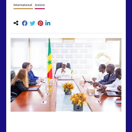
International
Justice
by
Almoudiadidtv
mars 6, 2026
0
0
5 mois