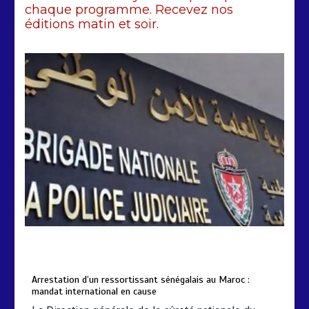
chaque programme. Recevez nos
2 min
226
éditions matin et soir.
Arrestation d’un ressortissant
sénégalais au Maroc : mandat
international en cause
2 min
207
by
Almoudiadidtv
mars 6, 2026
0
0
5 mois
Arrestation d’un ressortissant sénégalais au Maroc :
mandat international en cause