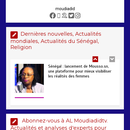
moudiadid
Sénégal – FMI : les discussions se
poursuivent autour du rapport ROSC
2 min
221
Dernières nouvelles, Actualités
mondiales, Actualités du Sénégal,
Religion
Sénégal : lancement de Mousso.sn,
une plateforme pour mieux visibiliser
les réalités des femmes
4 min
192
AIBD : les Douanes réalisent une
Abonnez-vous à AL Moudiadidtv.
saisie de 28 kg de haschich estimés à
190 millions FCFA
Actualités et analyses d'experts pour