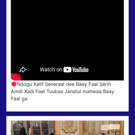
Ndogu Xalif Seneraal dee Baay Faal Sëriñ
Amdi Xadi Faal Tuubaa Janatul mahwaa Baay
Faal ga