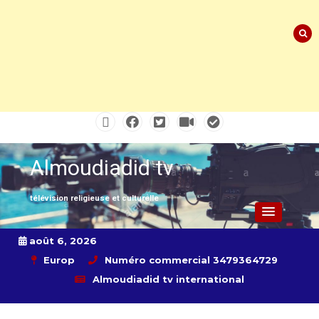
Skip
to
content
Almoudiadid tv
télévision religieuse et culturelle
août 6, 2026
Europ
Numéro commercial 3479364729
Almoudiadid tv international