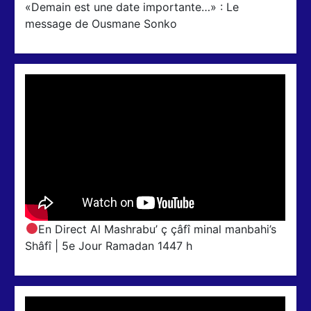
«Demain est une date importante…» : Le
message de Ousmane Sonko
En Direct Al Mashrabu’ ç çâfî minal manbahi’s
Shâfî | 5e Jour Ramadan 1447 h