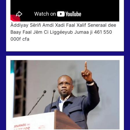
Àddiyay Sëriñ Amdi Xadi Faal Xalif Seneraal dee
Baay Faal Jëm Ci Liggéeyub Jumaa ji 461 550
000f cfa