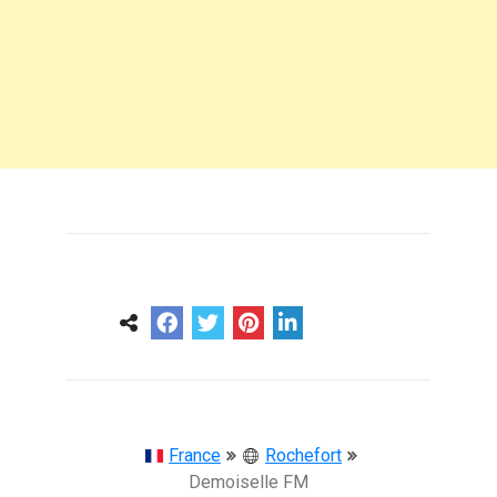
0
0
57 ans
France
Rochefort
Demoiselle FM