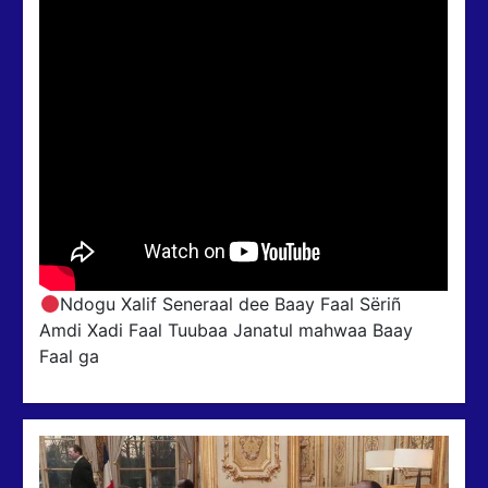
Ndogu Xalif Seneraal dee Baay Faal Sëriñ
Amdi Xadi Faal Tuubaa Janatul mahwaa Baay
Faal ga