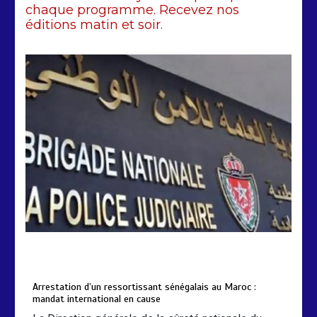
chaque programme. Recevez nos
2 min
228
éditions matin et soir.
Arrestation d’un ressortissant
sénégalais au Maroc : mandat
international en cause
2 min
208
by
Almoudiadidtv
mars 6, 2026
0
0
5 mois
Arrestation d’un ressortissant sénégalais au Maroc :
mandat international en cause