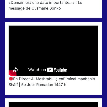
«Demain est une date importante…» : Le
message de Ousmane Sonko
En Direct Al Mashrabu’ ç çâfî minal manbahi’s
Shâfî | 5e Jour Ramadan 1447 h