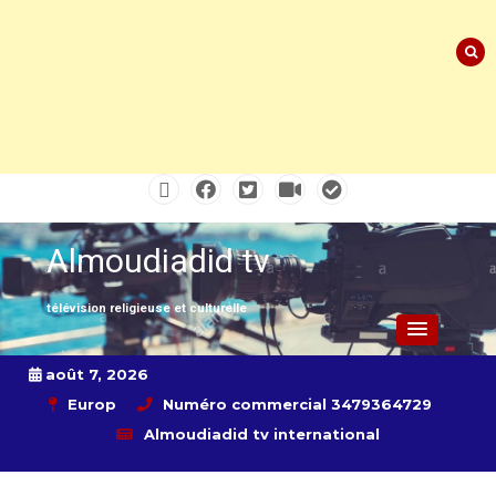
Skip
to
content
Almoudiadid tv
télévision religieuse et culturelle
août 7, 2026
Europ
Numéro commercial 3479364729
Almoudiadid tv international