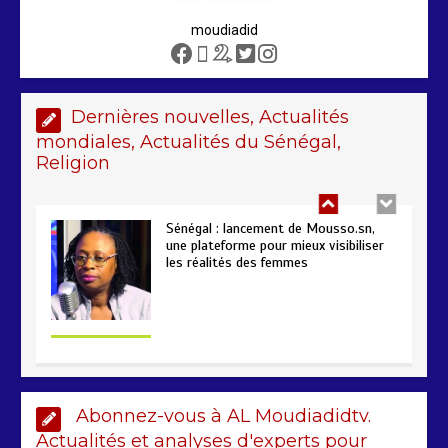
moudiadid
Sénégal – FMI : les discussions se
poursuivent autour du rapport ROSC
2 min
221
Dernières nouvelles, Actualités
mondiales, Actualités du Sénégal,
Religion
Sénégal : lancement de Mousso.sn,
une plateforme pour mieux visibiliser
les réalités des femmes
4 min
193
AIBD : les Douanes réalisent une
Abonnez-vous à AL Moudiadidtv.
saisie de 28 kg de haschich estimés à
190 millions FCFA
Actualités et analyses d'experts pour