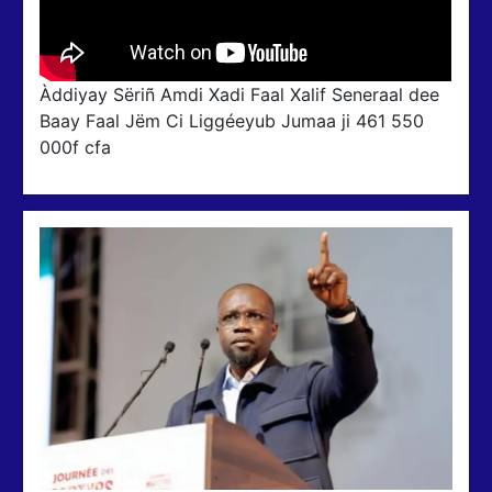
Àddiyay Sëriñ Amdi Xadi Faal Xalif Seneraal dee
Baay Faal Jëm Ci Liggéeyub Jumaa ji 461 550
000f cfa