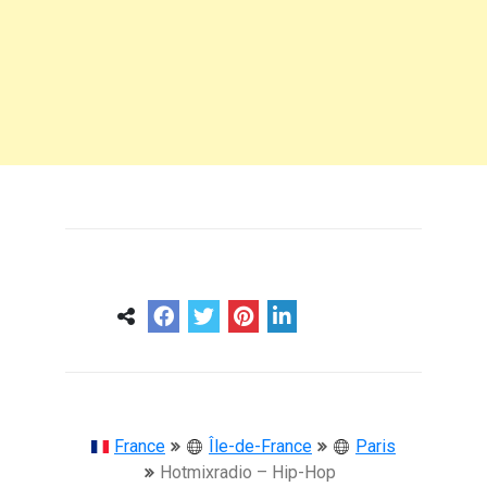
0
0
57 ans
France
Île-de-France
Paris
Hotmixradio – Hip-Hop