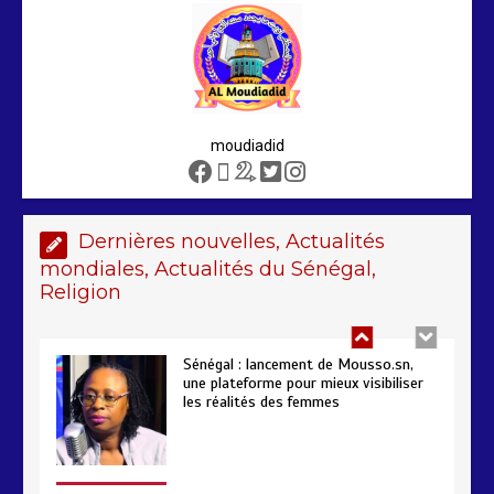
sénégalais au Maroc : mandat
international en cause
2 min
208
moudiadid
Sénégal – FMI : les discussions se
poursuivent autour du rapport ROSC
2 min
221
Dernières nouvelles, Actualités
mondiales, Actualités du Sénégal,
Religion
Sénégal : lancement de Mousso.sn,
une plateforme pour mieux visibiliser
les réalités des femmes
4 min
193