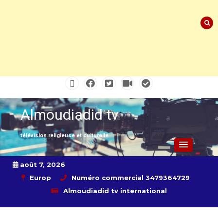
Skip
to
content
Almoudiadid tv
télévision religieuse et culturelle
août 7, 2026
Europ
Numéro commercial 3479364729
Almoudiadid tv international