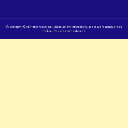
copyright © All rights reserved Almoudiadidtv international n'est pas responsable du
contenu des sites web externes.