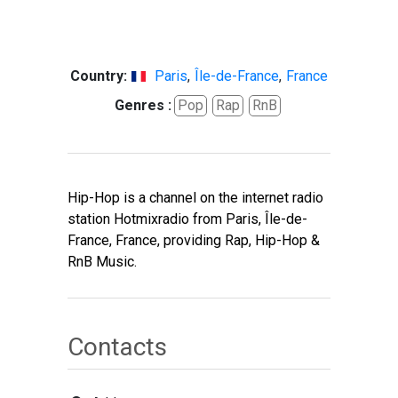
Country:
Paris
,
Île-de-France
,
France
Genres :
Pop
Rap
RnB
Hip-Hop is a channel on the internet radio
station Hotmixradio from Paris, Île-de-
France, France, providing Rap, Hip-Hop &
RnB Music.
Contacts