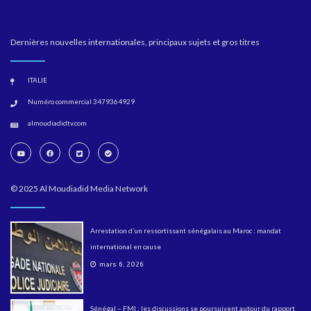
Dernières nouvelles internationales, principaux sujets et gros titres
ITALIE
Numéro commercial 3479364929
almoudiadidtv.com
© 2025 Al Moudiadid Media Network
Arrestation d’un ressortissant sénégalais au Maroc : mandat
international en cause
mars 6, 2026
Sénégal – FMI : les discussions se poursuivent autour du rapport