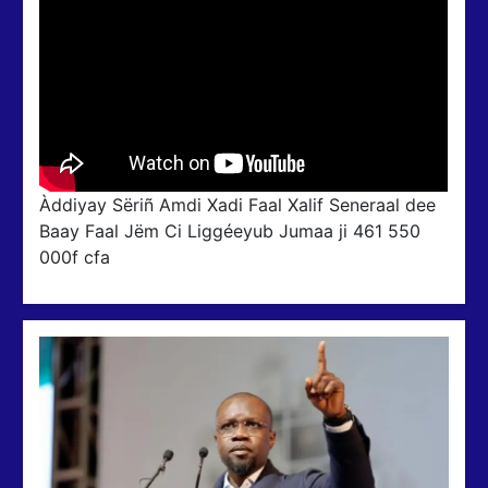
Àddiyay Sëriñ Amdi Xadi Faal Xalif Seneraal dee
Baay Faal Jëm Ci Liggéeyub Jumaa ji 461 550
000f cfa