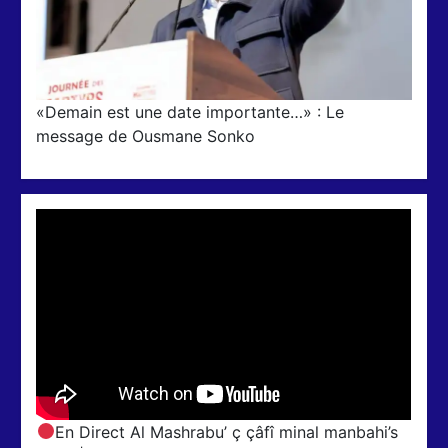
«Demain est une date importante…» : Le
message de Ousmane Sonko
En Direct Al Mashrabu’ ç çâfî minal manbahi’s