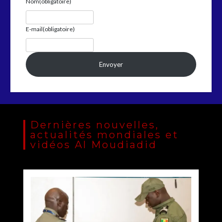
Nom
(obligatoire)
E-mail
(obligatoire)
Envoyer
Dernières nouvelles,
actualités mondiales et
vidéos Al Moudiadid
Sénégal : lancement de Mousso.sn, une