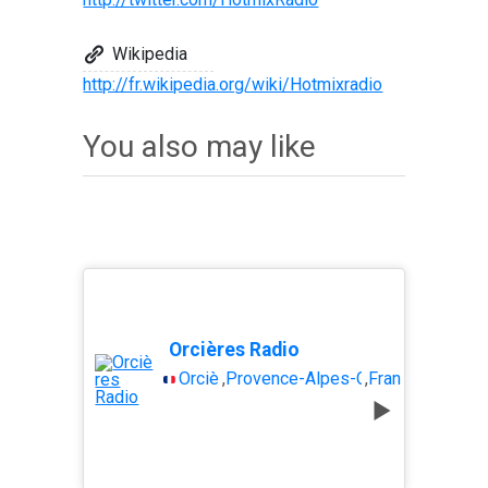
Wikipedia
http://fr.wikipedia.org/wiki/Hotmixradio
You also may like
Orcières Radio
Orcières
,
Provence-Alpes-Côte dAzur
,
France