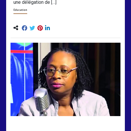
une délégation de […]
Education
by
Almoudiadidtv
mars 6, 2026
0
0
5 mois