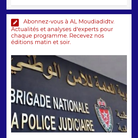
AIBD : les Douanes réalisent une
Abonnez-vous à AL Moudiadidtv.
saisie de 28 kg de haschich estimés à
190 millions FCFA
Actualités et analyses d'experts pour
chaque programme. Recevez nos
2 min
228
éditions matin et soir.
Arrestation d’un ressortissant
sénégalais au Maroc : mandat
international en cause
2 min
208