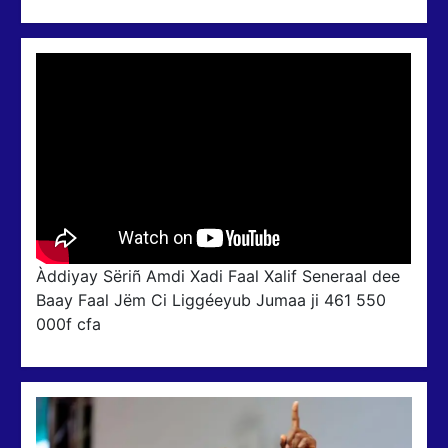
Àddiyay Sëriñ Amdi Xadi Faal Xalif Seneraal dee
Baay Faal Jëm Ci Liggéeyub Jumaa ji 461 550
000f cfa