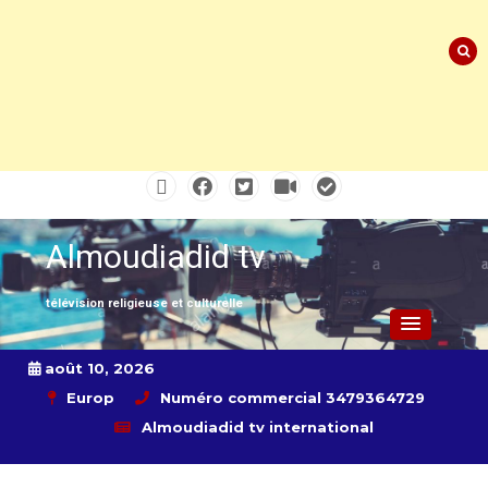
Skip
to
content
Almoudiadid tv
télévision religieuse et culturelle
août 10, 2026
Europ
Numéro commercial 3479364729
Almoudiadid tv international