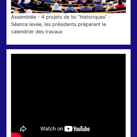
Assemblée - 4 projets de loi “historiques” :
Séance levée, les présidents préparent le
calendrier des travaux