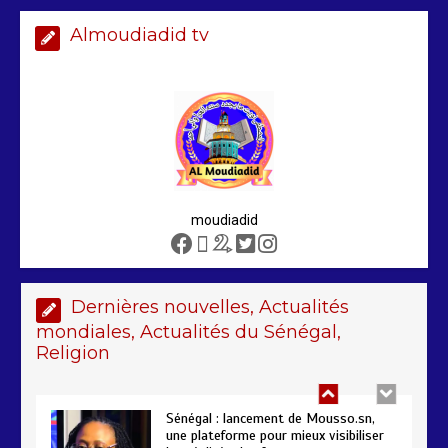
Almoudiadid tv
Arrestation d’un ressortissant
sénégalais au Maroc : mandat
international en cause
2 min
208
moudiadid
Sénégal – FMI : les discussions se
poursuivent autour du rapport ROSC
2 min
221
Dernières nouvelles, Actualités
mondiales, Actualités du Sénégal,
Religion
Sénégal : lancement de Mousso.sn,
une plateforme pour mieux visibiliser