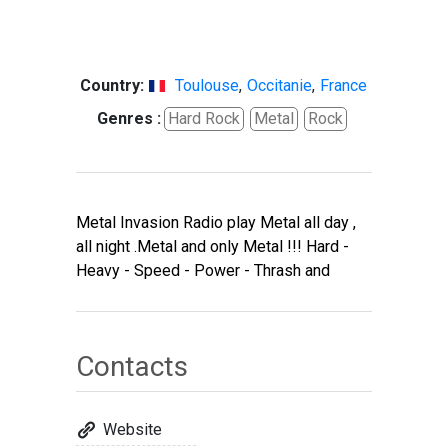
Country:
Toulouse
,
Occitanie
,
France
Genres :
Hard Rock
Metal
Rock
Metal Invasion Radio play Metal all day ,
all night .Metal and only Metal !!! Hard -
Heavy - Speed - Power - Thrash and
Contacts
Website