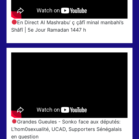
En Direct Al Mashrabu’ ç çâfî minal manbahi’s
Shâfî | 5e Jour Ramadan 1447 h
Grandes Gueules - Sonko face aux députés:
L’hom0sexualité, UCAD, Supporters Sénégalais
en question