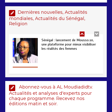
2 min
221
Dernières nouvelles, Actualités
mondiales, Actualités du Sénégal,
Religion
Sénégal : lancement de Mousso.sn,
une plateforme pour mieux visibiliser
les réalités des femmes
4 min
193
AIBD : les Douanes réalisent une
saisie de 28 kg de haschich estimés à
Abonnez-vous à AL Moudiadidtv.
190 millions FCFA
Actualités et analyses d'experts pour
2 min
228
chaque programme. Recevez nos
éditions matin et soir.