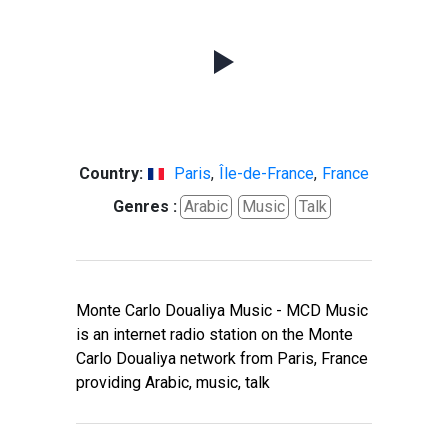
Country:
Paris
,
Île-de-France
,
France
Genres :
Arabic
Music
Talk
Monte Carlo Doualiya Music - MCD Music
is an internet radio station on the Monte
Carlo Doualiya network from Paris, France
providing Arabic, music, talk