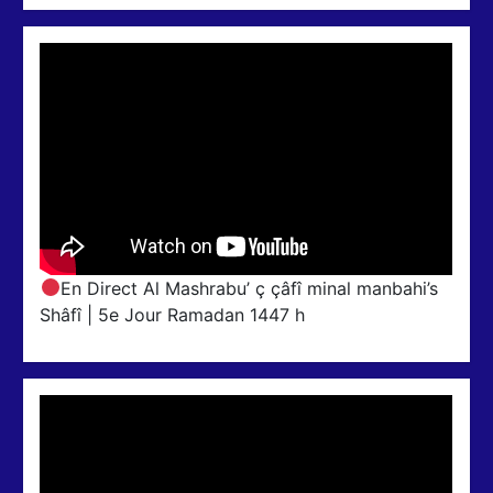
En Direct Al Mashrabu’ ç çâfî minal manbahi’s
Shâfî | 5e Jour Ramadan 1447 h