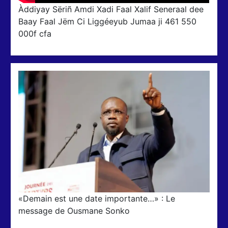
Àddiyay Sëriñ Amdi Xadi Faal Xalif Seneraal dee
Baay Faal Jëm Ci Liggéeyub Jumaa ji 461 550
000f cfa
«Demain est une date importante…» : Le
message de Ousmane Sonko