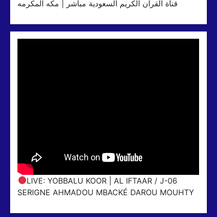
قناة القران الكريم السعودية مباشر | مكه المكرمه
LIVE: YOBBALU KOOR | AL IFTAAR / J-06
SERIGNE AHMADOU MBACKÉ DAROU MOUHTY