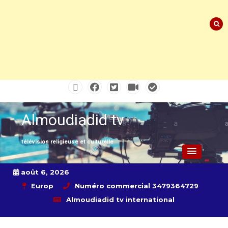
Skip
to
content
Almoudiadid tv
télévision religieuse et culturelle
août 6, 2026
Europ
Numéro commercial 3479364729
Almoudiadid tv international