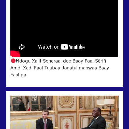
Ndogu Xalif Seneraal dee Baay Faal Sëriñ
Amdi Xadi Faal Tuubaa Janatul mahwaa Baay
Faal ga