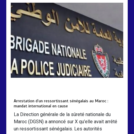
Arrestation d’un ressortissant
sénégalais au Maroc : mandat
international en cause
2 min
207
by
Almoudiadidtv
mars 6, 2026
0
0
5 mois
Arrestation d’un ressortissant sénégalais au Maroc :
mandat international en cause
La Direction générale de la sûreté nationale du
Maroc (DGSN) a annoncé sur X qu’elle avait arrêté
un ressortissant sénégalais. Les autorités