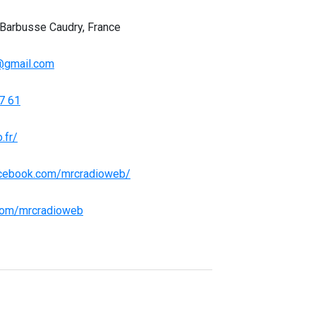
 Barbusse Caudry, France
@gmail.com
7 61
.fr/
acebook.com/mrcradioweb/
r.com/mrcradioweb