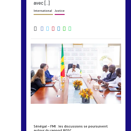
avec […]
International
Justice
by
Almoudiadidtv
mars 6, 2026
0
0
5 mois
Sénégal – FMI : les discussions se poursuivent
autour du rapport ROSC