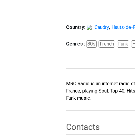
Country:
Caudry
,
Hauts-de-
Genres :
80s
French
Funk
H
MRC Radio is an internet radio s
France, playing Soul, Top 40, Hit
Funk music.
Contacts