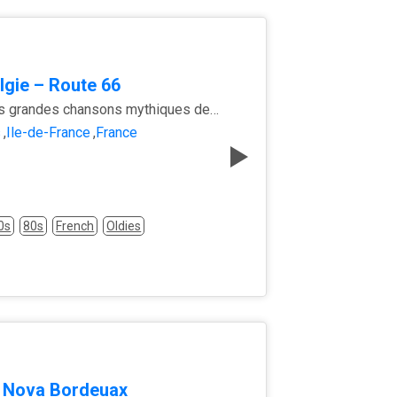
lgie – Route 66
Les plus grandes chansons mythiques de la route 66
s
,
Île-de-France
,
France
0s
80s
French
Oldies
 Nova Bordeuax