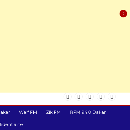
Sénégal – FMI : les
discussions se poursuivent
autour du rapport ROSC
2 min
221
akar
Walf FM
Zik FM
RFM 94.0 Dakar
identialité