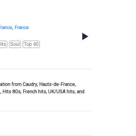
France
,
France
its
Soul
Top 40
tation from Caudry, Hauts-de-France,
s, Hits 80s, French hits, UK/USA hits, and