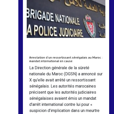
réalités des femmes
4 min
193
by
Almoudiadidtv
mars 6, 2026
0
0
5 mois
Arrestation d’un ressortissant sénégalais au Maroc :
mandat international en cause
La Direction générale de la sûreté
nationale du Maroc (DGSN) a annoncé sur
X qu’elle avait arrêté un ressortissant
sénégalais. Les autorités marocaines
précisent que les autorités judiciaires
sénégalaises avaient émis un mandat
d’arrêt international contre lui pour «
suspicion d’implication dans un meurtre