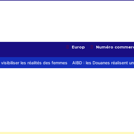
Europ
Numéro commerc
ités des femmes
AIBD : les Douanes réalisent une saisie de 28 kg 