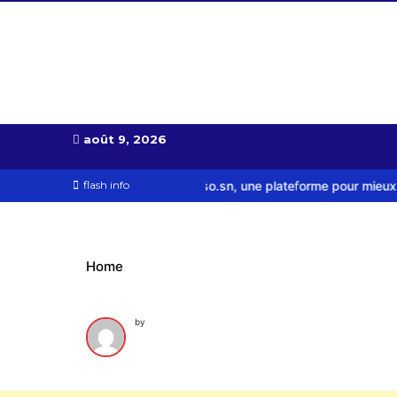
Almoudiadid tv
télévision religieuse et culturelle
août 9, 2026
cement de Mousso.sn, une plateforme pour mieux visibiliser les réal
flash info
Home
by