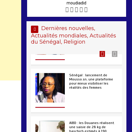
moudiadid
Sénégal – FMI : les
discussions se poursuivent
autour du rapport ROSC
Dernières nouvelles,
2 min
221
Actualités mondiales, Actualités
du Sénégal, Religion
Sénégal : lancement de
Mousso.sn, une plateforme
pour mieux visibiliser les
réalités des femmes
4 min
193
AIBD : les Douanes réalisent
une saisie de 28 kg de
haschich estimés à 190
millions FCFA
2 min
229