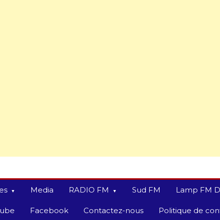
es
Media
RADIO FM
Sud FM
Lamp FM D
tube
Facebook
Contactez-nous
Politique de conf