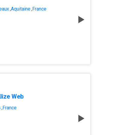
eaux
,
Aquitaine
,
France
lize Web
s
,
France