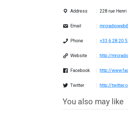
Address
228 rue Henri
Email
mrcradioweb
Phone
+33 6 28 20 5
Website
http://mrcradio
Facebook
http://www.f
Twitter
http://twitte
You also may like