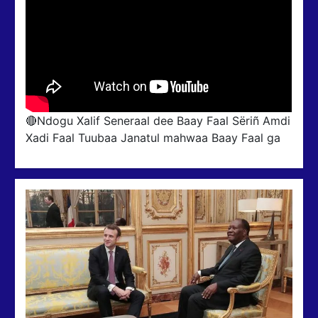
🔴Ndogu Xalif Seneraal dee Baay Faal Sëriñ Amdi
Xadi Faal Tuubaa Janatul mahwaa Baay Faal ga