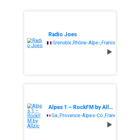
Radio Joes
Grenoble
,
Rhône-Alpes
,
France
Alpes 1 – RockFM by Allzic
Gap
,
Provence-Alpes-Côte dAzur
,
France