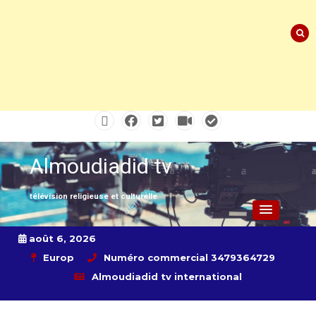
Skip
to
content
Almoudiadid tv
télévision religieuse et culturelle
août 6, 2026
Europ
Numéro commercial 3479364729
Almoudiadid tv international