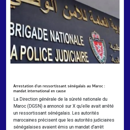
Arrestation d’un ressortissant
sénégalais au Maroc : mandat
international en cause
2 min
207
by
Almoudiadidtv
mars 6, 2026
0
0
5 mois
Arrestation d’un ressortissant sénégalais au Maroc :
mandat international en cause
La Direction générale de la sûreté nationale du
Maroc (DGSN) a annoncé sur X qu’elle avait arrêté
un ressortissant sénégalais. Les autorités
marocaines précisent que les autorités judiciaires
sénégalaises avaient émis un mandat d’arrêt