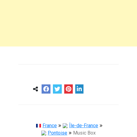
0
0
57 ans
France
Île-de-France
Pontoise
Music Box