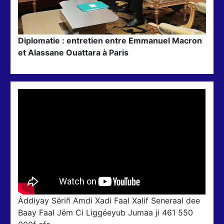
Diplomatie : entretien entre Emmanuel Macron
et Alassane Ouattara à Paris
Àddiyay Sëriñ Amdi Xadi Faal Xalif Seneraal dee
Baay Faal Jëm Ci Liggéeyub Jumaa ji 461 550