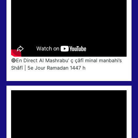
⁣🔴En Direct Al Mashrabu’ ç çâfî minal manbahi’s
Shâfî | 5e Jour Ramadan 1447 h