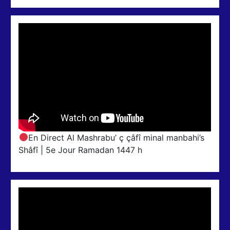
En Direct Al Mashrabu’ ç çâfî minal manbahi’s
Shâfî | 5e Jour Ramadan 1447 h