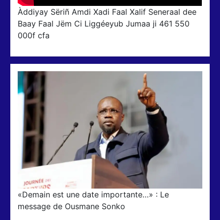
Àddiyay Sëriñ Amdi Xadi Faal Xalif Seneraal dee
Baay Faal Jëm Ci Liggéeyub Jumaa ji 461 550
000f cfa
«Demain est une date importante…» : Le
message de Ousmane Sonko