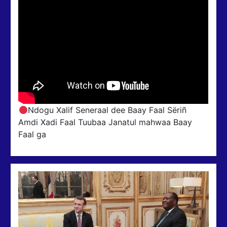
Ndogu Xalif Seneraal dee Baay Faal Sëriñ
Amdi Xadi Faal Tuubaa Janatul mahwaa Baay
Faal ga