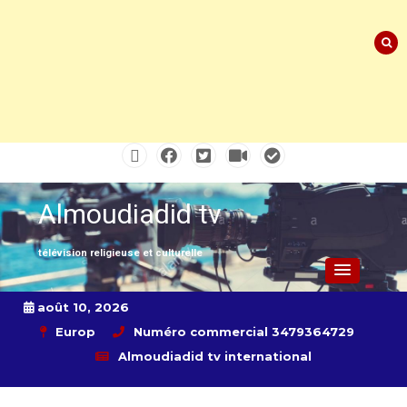
Skip
to
content
Almoudiadid tv
télévision religieuse et culturelle
août 10, 2026
Europ
Numéro commercial 3479364729
Almoudiadid tv international