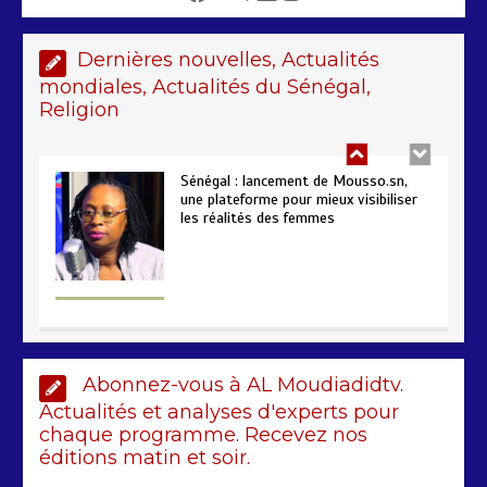
Dernières nouvelles, Actualités
mondiales, Actualités du Sénégal,
Sénégal : lancement de Mousso.sn,
une plateforme pour mieux visibiliser
Religion
les réalités des femmes
4 min
193
AIBD : les Douanes réalisent une
saisie de 28 kg de haschich estimés à
190 millions FCFA
2 min
229
Abonnez-vous à AL Moudiadidtv.
Actualités et analyses d'experts pour
chaque programme. Recevez nos
éditions matin et soir.
Arrestation d’un ressortissant
sénégalais au Maroc : mandat