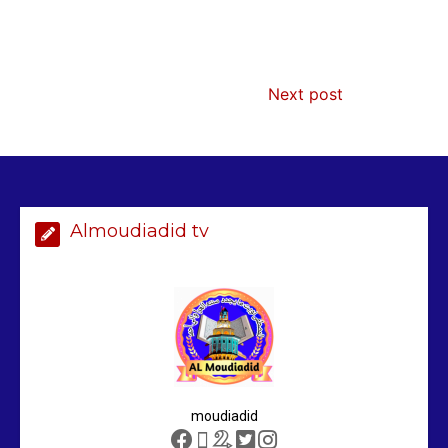
AIBD : les Douanes réalisent une
saisie de 28 kg de haschich estimés à
190 millions FCFA
2 min
229
Next post
Arrestation d’un ressortissant
sénégalais au Maroc : mandat
international en cause
Almoudiadid tv
2 min
208
Sénégal – FMI : les discussions se
poursuivent autour du rapport ROSC
2 min
221
moudiadid