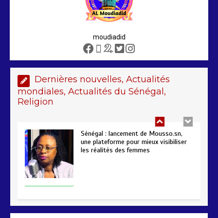
moudiadid
Sénégal – FMI : les discussions se
poursuivent autour du rapport ROSC
2 min
221
Dernières nouvelles, Actualités
mondiales, Actualités du Sénégal,
Religion
Sénégal : lancement de Mousso.sn,
une plateforme pour mieux visibiliser
les réalités des femmes
4 min
193
AIBD : les Douanes réalisent une