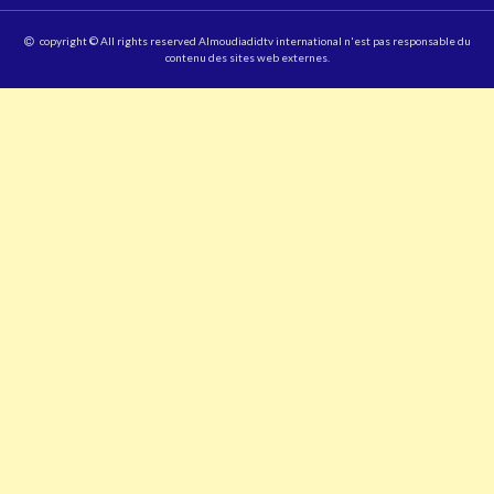
copyright © All rights reserved Almoudiadidtv international n'est pas responsable du
contenu des sites web externes.