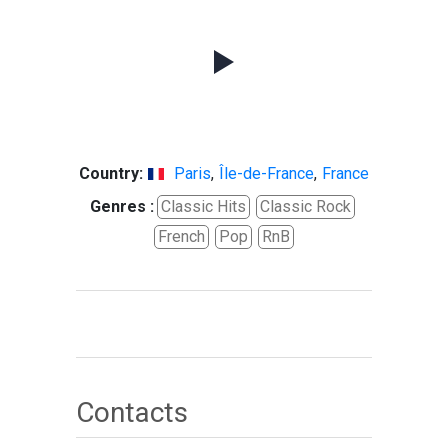
Country:
Paris
,
Île-de-France
,
France
Genres :
Classic Hits
Classic Rock
French
Pop
RnB
Contacts