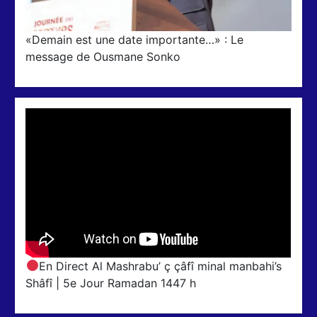
«Demain est une date importante…» : Le
message de Ousmane Sonko
En Direct Al Mashrabu’ ç çâfî minal manbahi’s
Shâfî | 5e Jour Ramadan 1447 h