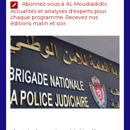
Abonnez-vous à AL Moudiadidtv.
saisie de 28 kg de haschich estimés à
190 millions FCFA
Actualités et analyses d'experts pour
chaque programme. Recevez nos
2 min
228
éditions matin et soir.
Arrestation d’un ressortissant
sénégalais au Maroc : mandat
international en cause
2 min
208
by
Almoudiadidtv
mars 6, 2026
0
0
5 mois