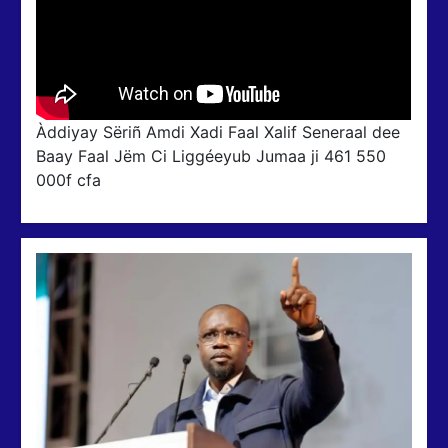
Àddiyay Sëriñ Amdi Xadi Faal Xalif Seneraal dee
Baay Faal Jëm Ci Liggéeyub Jumaa ji 461 550
000f cfa