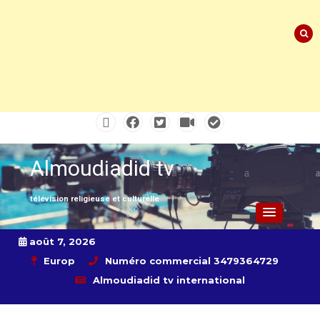
Skip
to
content
Almoudiadid tv
télévision religieuse et culturelle
août 7, 2026
Europ
Numéro commercial 3479364729
Almoudiadid tv international