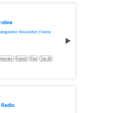
roline
anguedoc-Roussillon
,
France
mporary
French
Pop
Top 40
 Radio