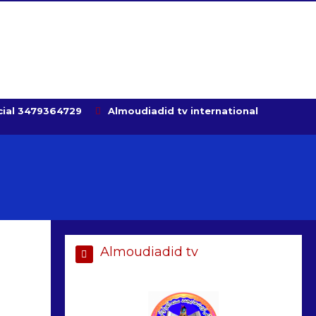
ial 3479364729
Almoudiadid tv international
Almoudiadid tv