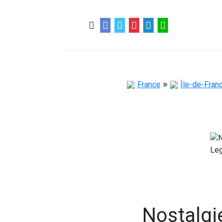
0
0
57 ans
France
Île-de-Fran
Nostalgi