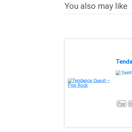
You also may like
Tenda
Sain
Pop
R