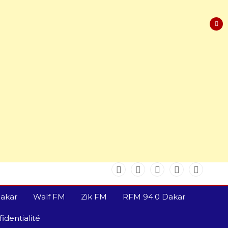
akar
Walf FM
Zik FM
RFM 94.0 Dakar
identialité