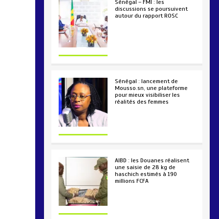
Sénégal – FMI : les
discussions se poursuivent
autour du rapport ROSC
2 min
221
Sénégal : lancement de
Mousso.sn, une plateforme
pour mieux visibiliser les
réalités des femmes
4 min
192
AIBD : les Douanes réalisent
une saisie de 28 kg de
haschich estimés à 190
millions FCFA
2 min
226