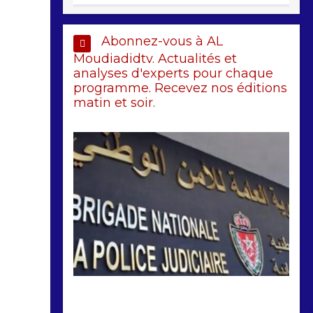
Abonnez-vous à AL
Moudiadidtv. Actualités et
analyses d'experts pour chaque
programme. Recevez nos éditions
matin et soir.
by
Almoudiadidtv
mars 6, 2026
0
0
5 mois