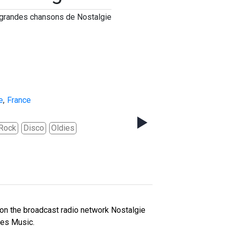
 grandes chansons de Nostalgie
e
,
France
 Rock
Disco
Oldies
 on the broadcast radio network Nostalgie
ies Music.