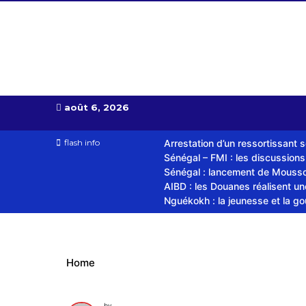
Almoudiadid tv
télévision religieuse et culturelle
août 6, 2026
flash info
Arrestation d’un ressortissant 
Sénégal – FMI : les discussion
Sénégal : lancement de Mousso.
AIBD : les Douanes réalisent u
Nguékokh : la jeunesse et la g
Home
by