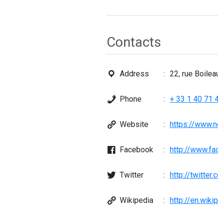
Contacts
Address
22, rue Boile
Phone
+ 33 1 40 71 
Website
https://www.no
Facebook
http://www.fa
Twitter
http://twitter
Wikipedia
http://en.wiki