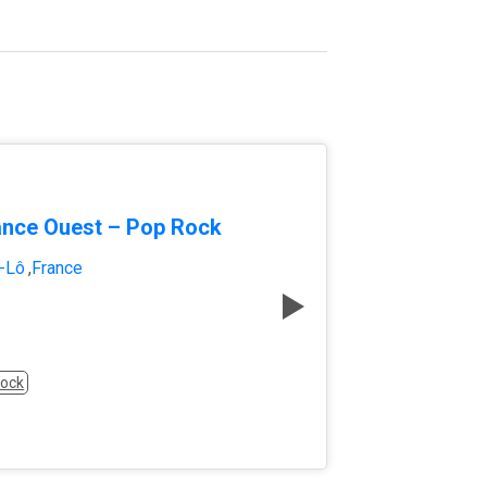
nce Ouest – Pop Rock
t-Lô
,
France
ock