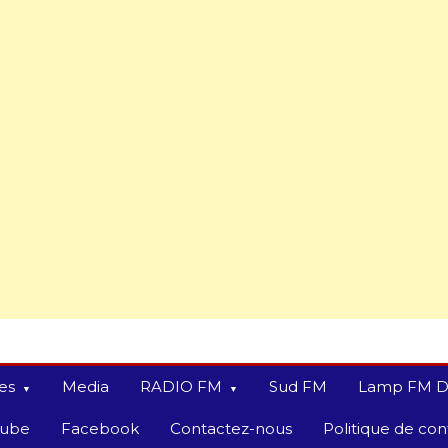
es
Media
RADIO FM
Sud FM
Lamp FM D
tube
Facebook
Contactez-nous
Politique de conf