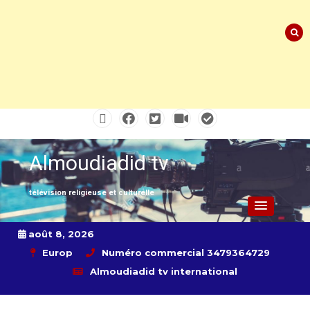
Skip
to
content
Almoudiadid tv
télévision religieuse et culturelle
août 8, 2026
Europ
Numéro commercial 3479364729
Almoudiadid tv international