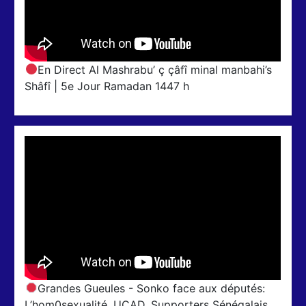
En Direct Al Mashrabu’ ç çâfî minal manbahi’s
Shâfî | 5e Jour Ramadan 1447 h
Grandes Gueules - Sonko face aux députés:
L’hom0sexualité, UCAD, Supporters Sénégalais