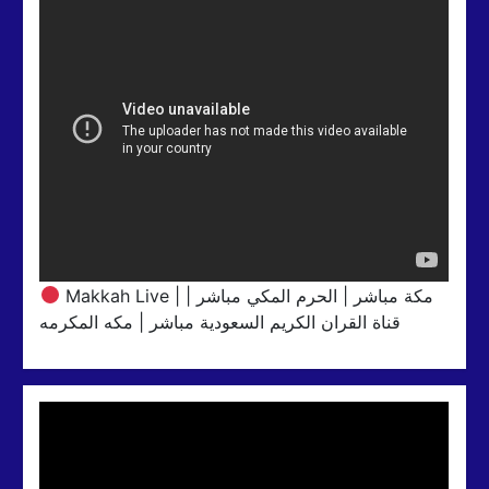
Makkah Live | مكة مباشر | الحرم المكي مباشر |
قناة القران الكريم السعودية مباشر | مكه المكرمه