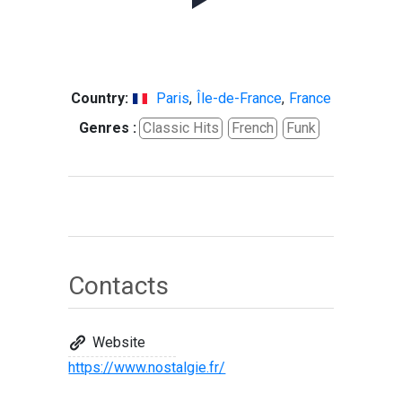
Country:
Paris
,
Île-de-France
,
France
Genres :
Classic Hits
French
Funk
Contacts
Website
https://www.nostalgie.fr/