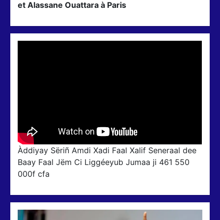
et Alassane Ouattara à Paris
Àddiyay Sëriñ Amdi Xadi Faal Xalif Seneraal dee
Baay Faal Jëm Ci Liggéeyub Jumaa ji 461 550
000f cfa