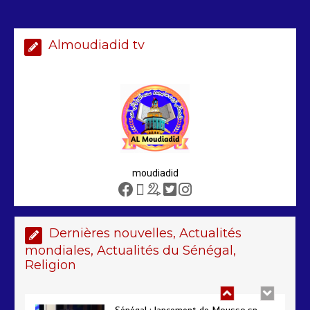
Almoudiadid tv
Arrestation d’un ressortissant
sénégalais au Maroc : mandat
international en cause
2 min
208
moudiadid
Sénégal – FMI : les discussions se
poursuivent autour du rapport ROSC
2 min
221
Dernières nouvelles, Actualités
mondiales, Actualités du Sénégal,
Religion