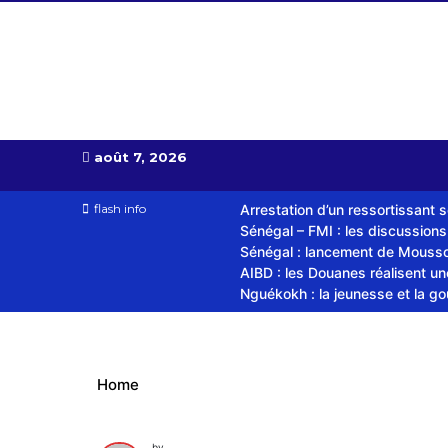
Almoudiadid tv
télévision religieuse et culturelle
août 7, 2026
flash info
Arrestation d’un ressortissant 
Sénégal – FMI : les discussion
Sénégal : lancement de Mousso.
AIBD : les Douanes réalisent u
Nguékokh : la jeunesse et la g
Home
by