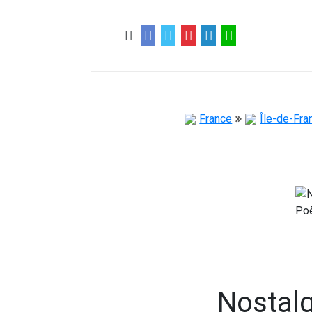
0
0
57 ans
France
Île-de-Fra
Nostalg