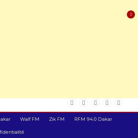
akar
Walf FM
Zik FM
RFM 94.0 Dakar
identialité