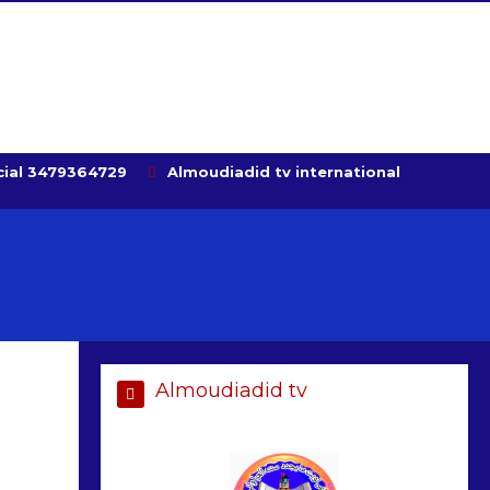
ial 3479364729
Almoudiadid tv international
Almoudiadid tv