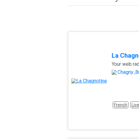
La Chagn
Your web ra
Chagny
,
B
French
Liv