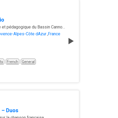
io
La radio locale et pédagogique du Bassin Cannois
ovence-Alpes-Côte dAzur
,
France
ts
French
General
 – Duos
ur la chanson française