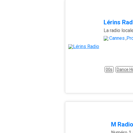
Lérins Rad
Cannes
,
Pr
00s
Dance Hi
M Radio
Numéro 1 s