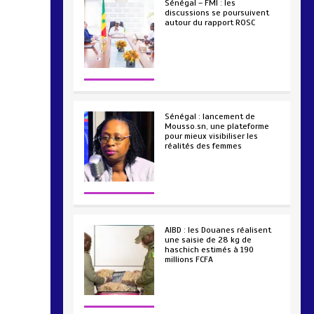
Sénégal – FMI : les
discussions se poursuivent
autour du rapport ROSC
2 min
221
Sénégal : lancement de
Mousso.sn, une plateforme
pour mieux visibiliser les
réalités des femmes
4 min
193
AIBD : les Douanes réalisent
une saisie de 28 kg de
haschich estimés à 190
millions FCFA
2 min
228