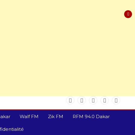
akar
Walf FM
Zik FM
RFM 94.0 Dakar
identialité