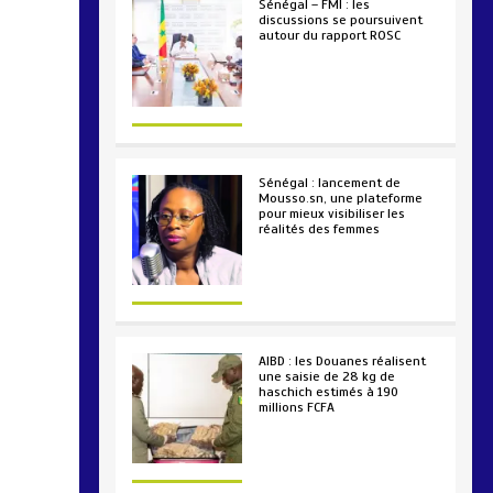
Sénégal – FMI : les
discussions se poursuivent
autour du rapport ROSC
2 min
221
Sénégal : lancement de
Mousso.sn, une plateforme
pour mieux visibiliser les
réalités des femmes
4 min
193
AIBD : les Douanes réalisent
une saisie de 28 kg de
haschich estimés à 190
millions FCFA
2 min
229