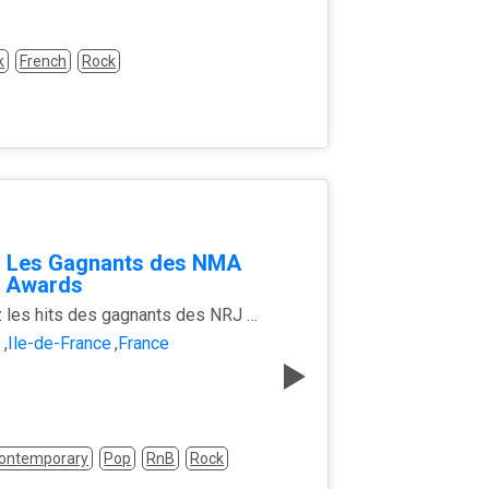
k
French
Rock
 Les Gagnants des NMA
 Awards
Ecoutez les hits des gagnants des NRJ MUSIC AWARDS !
s
,
Île-de-France
,
France
Contemporary
Pop
RnB
Rock