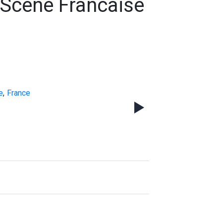
 Scene Francaise
e
,
France