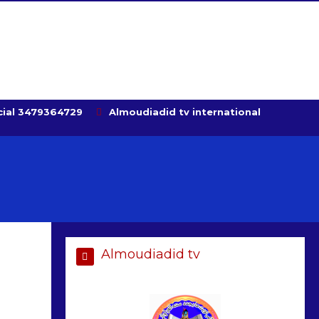
ial 3479364729
Almoudiadid tv international
Almoudiadid tv