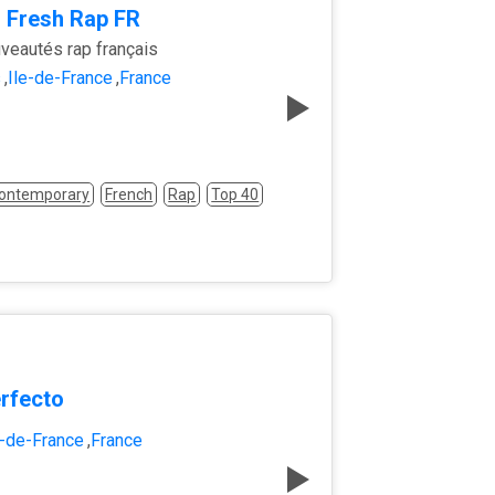
 Fresh Rap FR
veautés rap français
s
,
Île-de-France
,
France
Contemporary
French
Rap
Top 40
rfecto
e-de-France
,
France