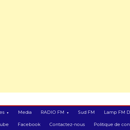
es
Media
RADIO FM
Sud FM
Lamp FM D
tube
Facebook
Contactez-nous
Politique de conf