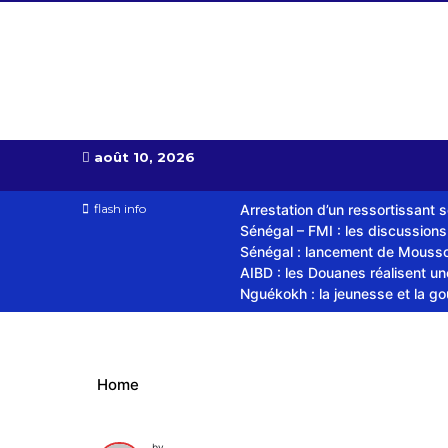
Almoudiadid tv
télévision religieuse et culturelle
août 10, 2026
flash info
Arrestation d’un ressortissant 
Sénégal – FMI : les discussion
Sénégal : lancement de Mousso.
AIBD : les Douanes réalisent u
Nguékokh : la jeunesse et la g
Home
by