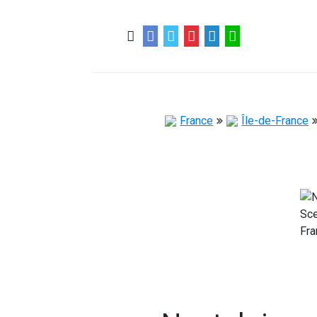
0
0
57 ans
France
Île-de-France