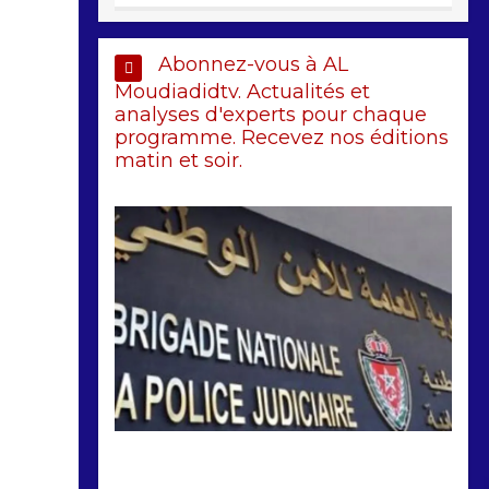
Abonnez-vous à AL
Moudiadidtv. Actualités et
analyses d'experts pour chaque
programme. Recevez nos éditions
matin et soir.
by
Almoudiadidtv
mars 6, 2026
0
0
5 mois