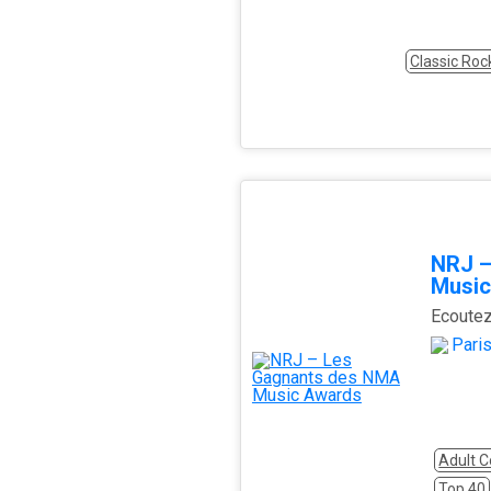
Classic Roc
NRJ –
Music
Pari
Adult 
Top 40