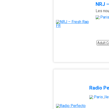
NRJ –
Les nou
Pari
Adult 
Radio Pe
Paris
,
Îl