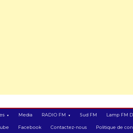
es
Media
RADIO FM
Sud FM
Lamp FM D
tube
Facebook
Contactez-nous
Politique de conf