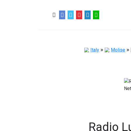
0
0
57 ans
Italy
Molise
Radio L