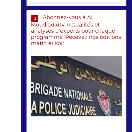
Abonnez-vous à AL
Moudiadidtv. Actualités et
analyses d'experts pour chaque
programme. Recevez nos éditions
matin et soir.
by
Almoudiadidtv
mars 6, 2026
0
0
5 mois