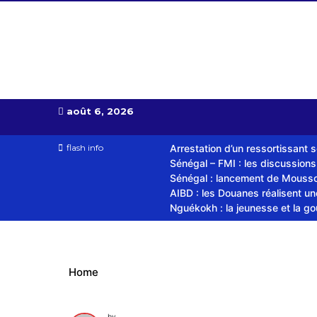
Almoudiadid tv
télévision religieuse et culturelle
août 6, 2026
flash info
Arrestation d’un ressortissant 
Sénégal – FMI : les discussion
Sénégal : lancement de Mousso.
AIBD : les Douanes réalisent u
Nguékokh : la jeunesse et la g
Home
by