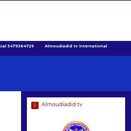
ial 3479364729
Almoudiadid tv international
Almoudiadid tv