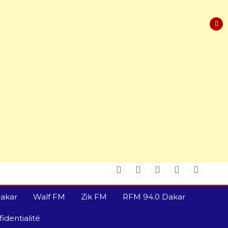
akar
Walf FM
Zik FM
RFM 94.0 Dakar
identialité