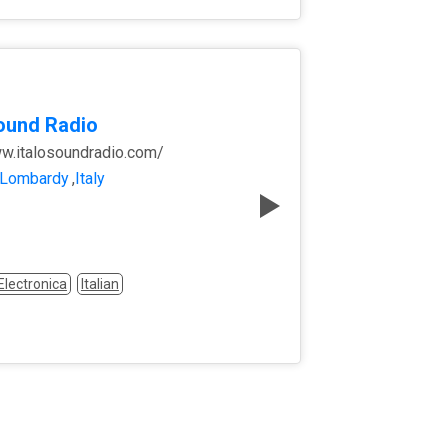
Sound Radio
ww.italosoundradio.com/
Lombardy
,
Italy
Electronica
Italian