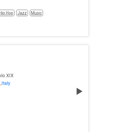
Hip Hop
Jazz
Music
olo XIX
,
Italy