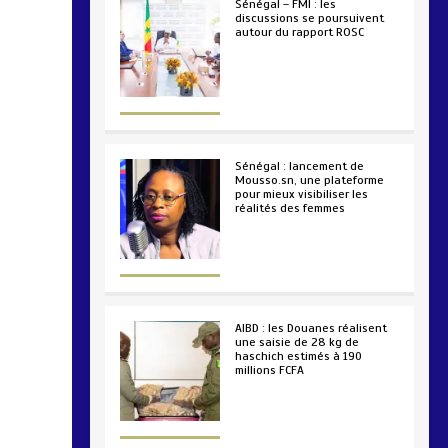
Sénégal – FMI : les
discussions se poursuivent
autour du rapport ROSC
2 min
221
Sénégal : lancement de
Mousso.sn, une plateforme
pour mieux visibiliser les
réalités des femmes
4 min
193
AIBD : les Douanes réalisent
une saisie de 28 kg de
haschich estimés à 190
millions FCFA
2 min
228