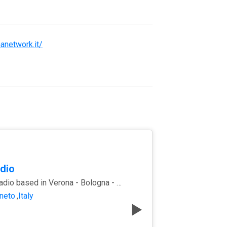
anetwork.it/
dio
Community Radio based in Verona - Bologna - Milano
neto
,
Italy