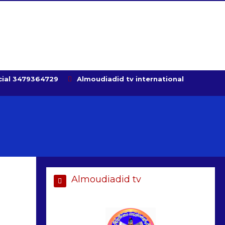
ial 3479364729
Almoudiadid tv international
Almoudiadid tv