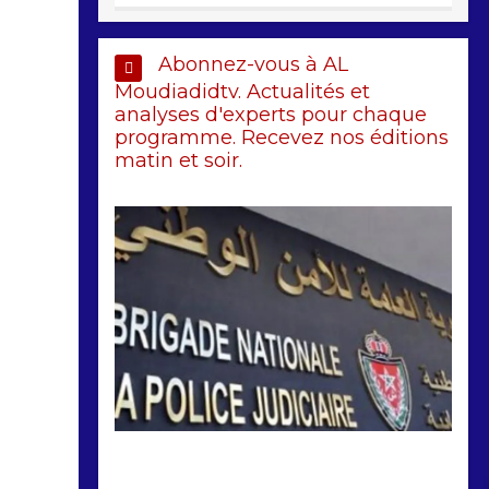
Abonnez-vous à AL
Moudiadidtv. Actualités et
analyses d'experts pour chaque
programme. Recevez nos éditions
matin et soir.
by
Almoudiadidtv
mars 6, 2026
0
0
5 mois