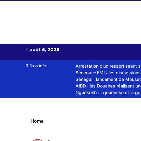
Almoudiadid tv
télévision religieuse et culturelle
août 6, 2026
flash info
Arrestation d’un ressortissant 
Sénégal – FMI : les discussion
Sénégal : lancement de Mousso.
AIBD : les Douanes réalisent u
Nguékokh : la jeunesse et la g
Home
by