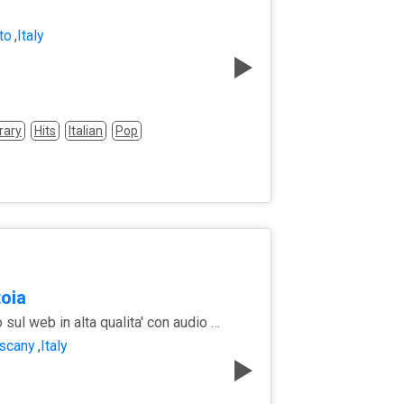
to
,
Italy
rary
Hits
Italian
Pop
toia
Trasmettiamo sul web in alta qualita' con audio digitale
scany
,
Italy