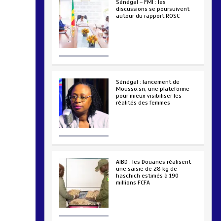
Sénégal – FMI : les
discussions se poursuivent
autour du rapport ROSC
2 min
221
Sénégal : lancement de
Mousso.sn, une plateforme
pour mieux visibiliser les
réalités des femmes
4 min
192
AIBD : les Douanes réalisent
une saisie de 28 kg de
haschich estimés à 190
millions FCFA
2 min
226