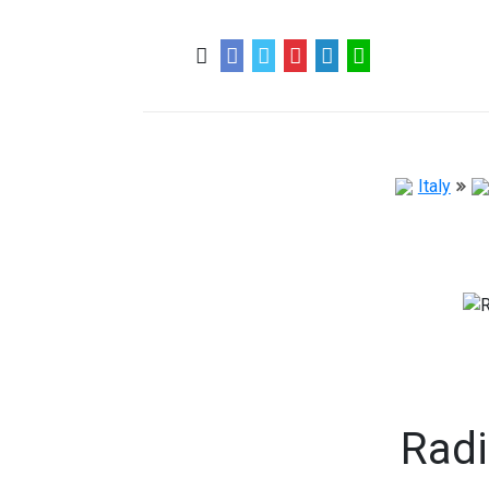
0
0
57 ans
Italy
Radi