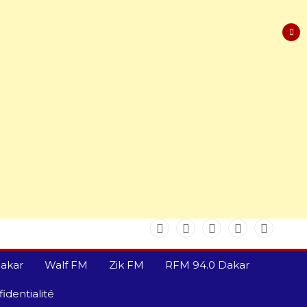
akar
Walf FM
Zik FM
RFM 94.0 Dakar
identialité