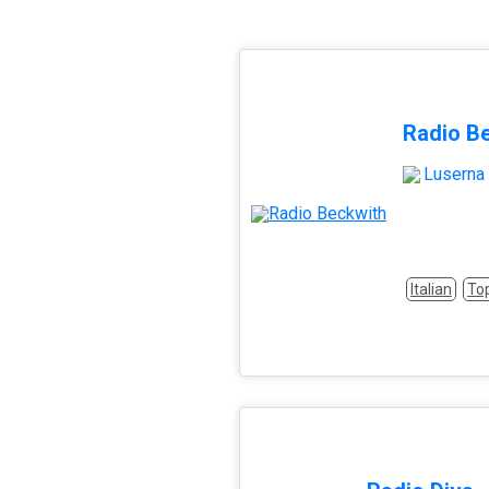
Radio B
Luserna 
Italian
To