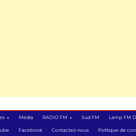
es
Media
RADIO FM
Sud FM
Lamp FM D
tube
Facebook
Contactez-nous
Politique de conf