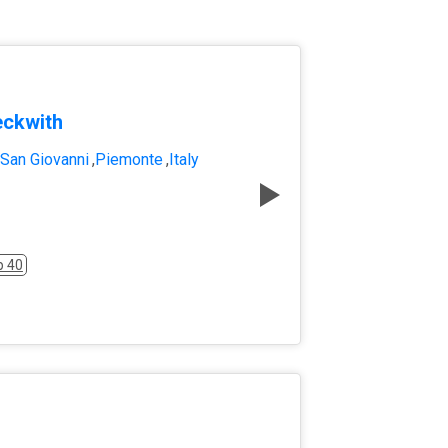
eckwith
San Giovanni
,
Piemonte
,
Italy
p 40