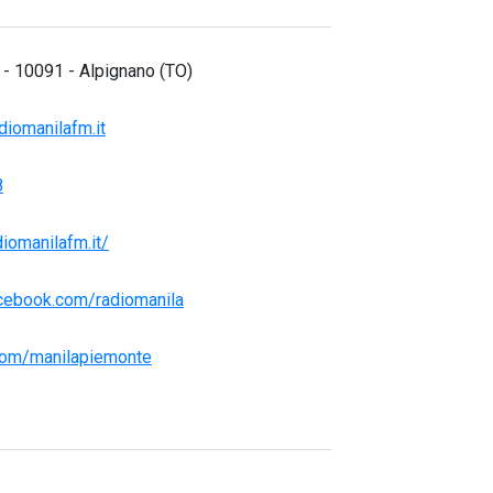
3 - 10091 - Alpignano (TO)
iomanilafm.it
8
iomanilafm.it/
cebook.com/radiomanila
r.com/manilapiemonte