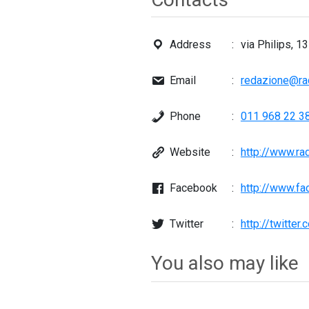
Address
via Philips, 1
Email
redazione@rad
Phone
011 968 22 3
Website
http://www.rad
Facebook
http://www.fa
Twitter
http://twitte
You also may like