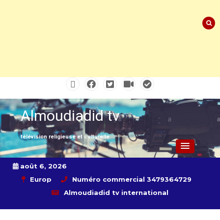
Skip
to
content
Almoudiadid tv
télévision religieuse et culturelle
août 6, 2026
Europ
Numéro commercial 3479364729
Almoudiadid tv international