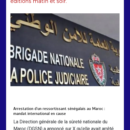
éditions matin et soir.
Arrestation d’un ressortissant
sénégalais au Maroc : mandat
international en cause
2 min
207
by
Almoudiadidtv
mars 6, 2026
0
0
5 mois
Arrestation d’un ressortissant sénégalais au Maroc :
mandat international en cause
La Direction générale de la sûreté nationale du
Maroc (DGSN) a annoncé sur X qu’elle avait arrêté