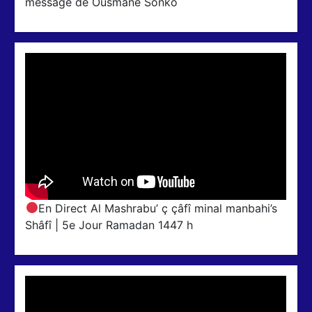
message de Ousmane Sonko
En Direct Al Mashrabu’ ç çâfî minal manbahi’s
Shâfî | 5e Jour Ramadan 1447 h