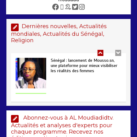
Sénégal – FMI : les discussions se
poursuivent autour du rapport ROSC
2 min
221
Dernières nouvelles, Actualités
mondiales, Actualités du Sénégal,
Religion
Sénégal : lancement de Mousso.sn,
une plateforme pour mieux visibiliser
les réalités des femmes
4 min
193
AIBD : les Douanes réalisent une
saisie de 28 kg de haschich estimés à
190 millions FCFA
Abonnez-vous à AL Moudiadidtv.
2 min
228
Actualités et analyses d'experts pour
chaque programme. Recevez nos