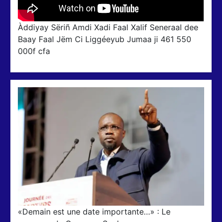
Àddiyay Sëriñ Amdi Xadi Faal Xalif Seneraal dee
Baay Faal Jëm Ci Liggéeyub Jumaa ji 461 550
000f cfa
«Demain est une date importante…» : Le