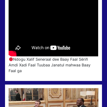
Ndogu Xalif Seneraal dee Baay Faal Sëriñ
Amdi Xadi Faal Tuubaa Janatul mahwaa Baay
Faal ga