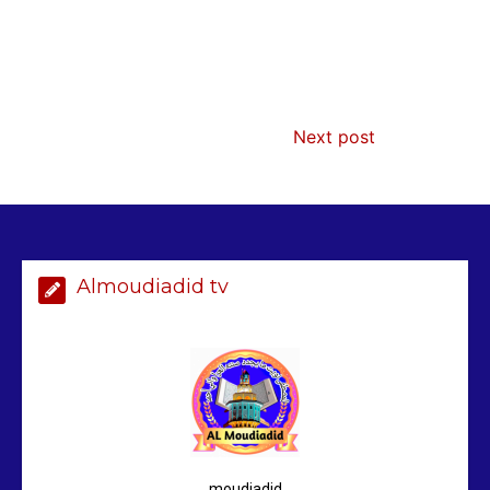
AIBD : les Douanes réalisent une
Next post
saisie de 28 kg de haschich estimés à
190 millions FCFA
2 min
228
Almoudiadid tv
Arrestation d’un ressortissant
sénégalais au Maroc : mandat
international en cause
2 min
207
moudiadid