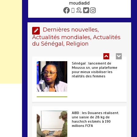
moudiadid
Sénégal : lancement de
Mousso.sn, une plateforme
pour mieux visibiliser les
Dernières nouvelles,
réalités des femmes
Actualités mondiales, Actualités
4 min
192
du Sénégal, Religion
AIBD : les Douanes réalisent
une saisie de 28 kg de
haschich estimés à 190
millions FCFA
2 min
226
Arrestation d’un
ressortissant sénégalais au
Maroc : mandat international
en cause
2 min
207