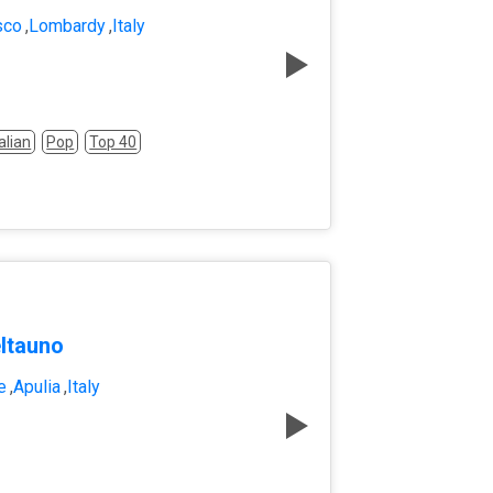
sco
,
Lombardy
,
Italy
talian
Pop
Top 40
ltauno
e
,
Apulia
,
Italy