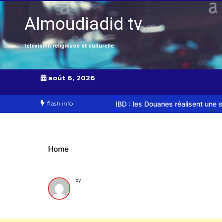
Almoudiadid tv
télévision religieuse et culturelle
août 6, 2026
es femmes
AIBD : les Douanes réalisent une saisie de 28 kg de has
flash info
Home
by