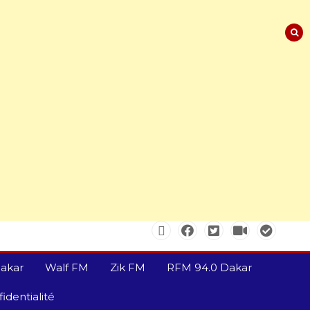
Sénégal – FMI : les
discussions se poursuivent
autour du rapport ROSC
2 min
221
Sénégal : lancement de
Mousso.sn, une plateforme
pour mieux visibiliser les
réalités des femmes
4 min
192
akar
Walf FM
Zik FM
RFM 94.0 Dakar
identialité