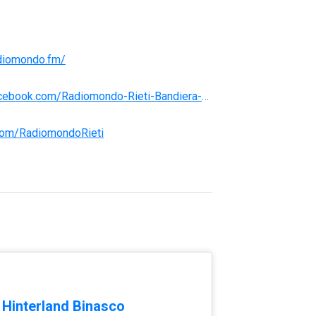
adiomondo.fm/
http://www.facebook.com/Radiomondo-Rieti-Bandiera-Gialla-1706375186247760/?fref=ts
r.com/RadiomondoRieti
 Hinterland Binasco