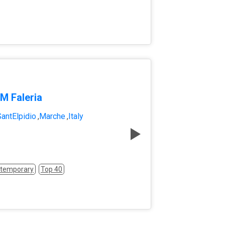
M Faleria
SantElpidio
,
Marche
,
Italy
ntemporary
Top 40