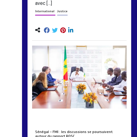
avec […]
International
Justice
by
Almoudiadidtv
mars 6, 2026
0
0
5 mois
Sénégal – FMI : les discussions se poursuivent
autour du rapport ROSC