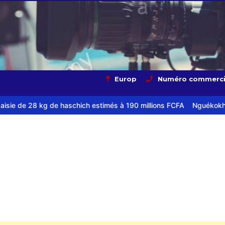
Europ
Numéro commerci
chich estimés à 190 millions FCFA
Nguékokh : la jeunesse et la go