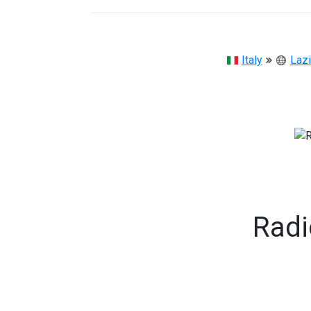
Italy
Laz
Rad