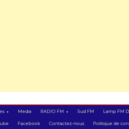
es
Media
RADIO FM
Sud FM
Lamp FM D
tube
Facebook
Contactez-nous
Politique de conf