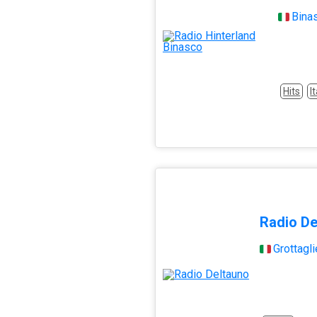
Bina
Hits
I
Radio De
Grottagli