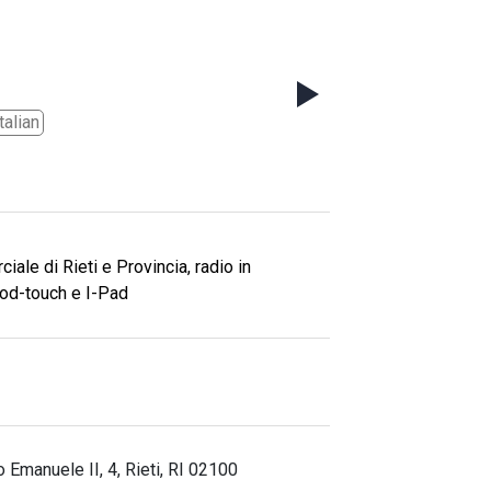
talian
le di Rieti e Provincia, radio in
pod-touch e I-Pad
o Emanuele II, 4, Rieti, RI 02100