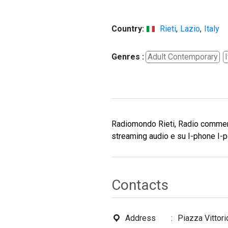
Country:
Rieti
,
Lazio
,
Italy
Genres :
Adult Contemporary
I
Radiomondo Rieti, Radio commercia
streaming audio e su I-phone I-
Contacts
Address
Piazza Vittori