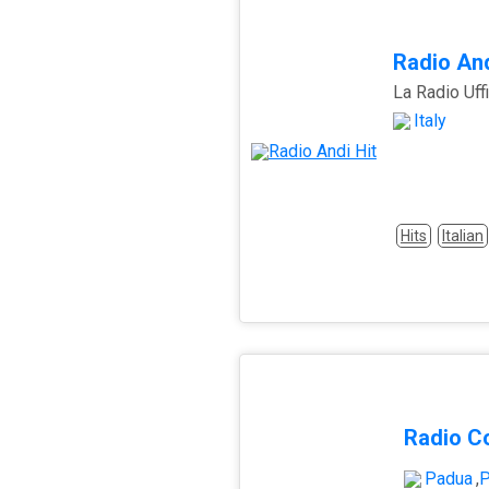
Radio And
La Radio Uff
Italy
Hits
Italian
Radio C
Padua
,
P