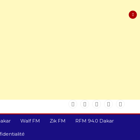
akar
Walf FM
Zik FM
RFM 94.0 Dakar
identialité