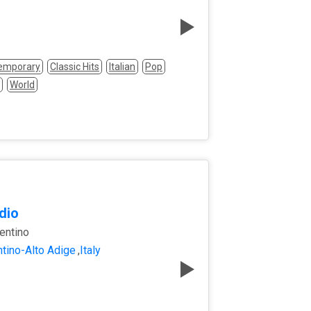
temporary
Classic Hits
Italian
Pop
World
dio
rentino
ntino-Alto Adige
,
Italy