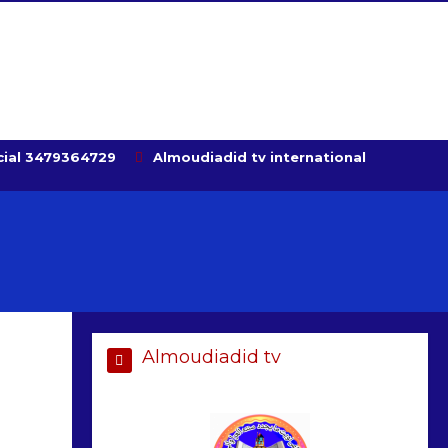
ial 3479364729
Almoudiadid tv international
Almoudiadid tv