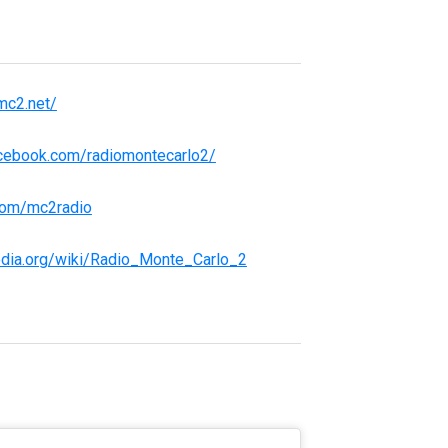
mc2.net/
acebook.com/radiomontecarlo2/
.com/mc2radio
ipedia.org/wiki/Radio_Monte_Carlo_2