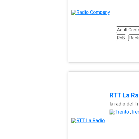
Adult Con
RnB
Rock
RTT La Ra
la radio del T
Trento
,
Tre