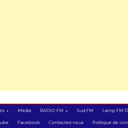
es
Media
RADIO FM
Sud FM
Lamp FM D
tube
Facebook
Contactez-nous
Politique de conf