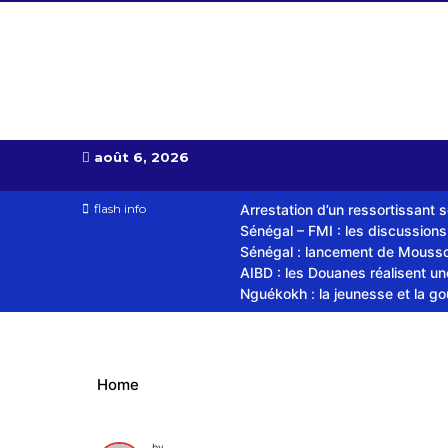
Almoudiadid tv
télévision religieuse et culturelle
août 6, 2026
flash info
Arrestation d’un ressortissant 
Sénégal – FMI : les discussion
Sénégal : lancement de Mousso.
AIBD : les Douanes réalisent u
Nguékokh : la jeunesse et la g
Home
by