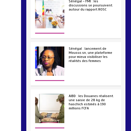
Sénégal – FMI : les
discussions se poursuivent
autour du rapport ROSC
2 min
221
Sénégal : lancement de
Mousso.sn, une plateforme
pour mieux visibiliser les
réalités des femmes
4 min
193
AIBD : les Douanes réalisent
une saisie de 28 kg de
haschich estimés à 190
millions FCFA
2 min
228