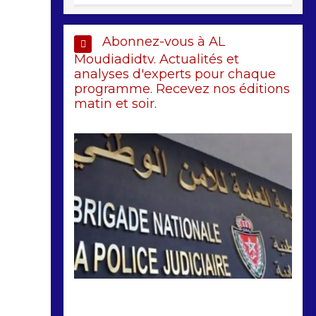
Abonnez-vous à AL
Moudiadidtv. Actualités et
analyses d'experts pour chaque
programme. Recevez nos éditions
matin et soir.
by
Almoudiadidtv
mars 6, 2026
0
0
5 mois