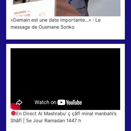
«Demain est une date importante…» : Le
message de Ousmane Sonko
En Direct Al Mashrabu’ ç çâfî minal manbahi’s
Shâfî | 5e Jour Ramadan 1447 h