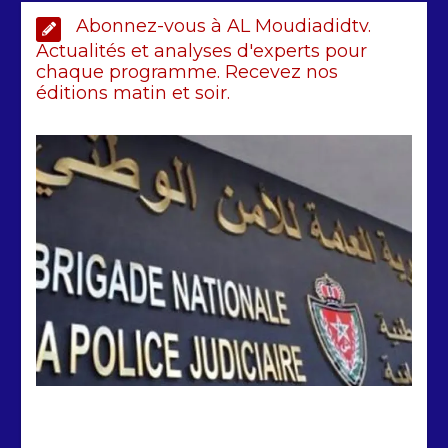
AIBD : les Douanes réalisent une
Abonnez-vous à AL Moudiadidtv.
saisie de 28 kg de haschich estimés à
190 millions FCFA
Actualités et analyses d'experts pour
chaque programme. Recevez nos
2 min
229
éditions matin et soir.
Arrestation d’un ressortissant
sénégalais au Maroc : mandat
international en cause
2 min
208
by
Almoudiadidtv
mars 6, 2026
0
0
5 mois