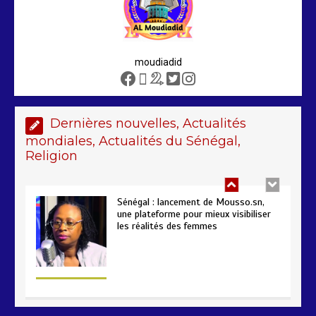
2 min
208
moudiadid
Sénégal – FMI : les discussions se
poursuivent autour du rapport ROSC
2 min
221
Dernières nouvelles, Actualités
mondiales, Actualités du Sénégal,
Religion
Sénégal : lancement de Mousso.sn,
une plateforme pour mieux visibiliser
les réalités des femmes
4 min
193