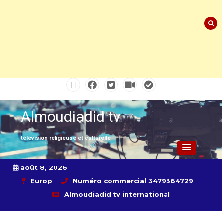
Skip
to
content
Almoudiadid tv
télévision religieuse et culturelle
août 8, 2026
Europ
Numéro commercial 3479364729
Almoudiadid tv international