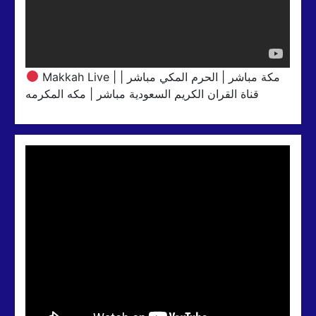
Makkah Live | مكة مباشر | الحرم المكي مباشر |
قناة القران الكريم السعودية مباشر | مكه المكرمه