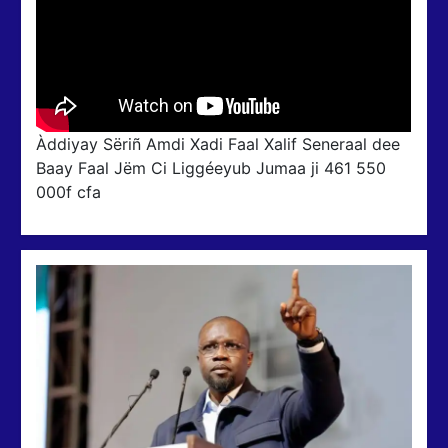
Àddiyay Sëriñ Amdi Xadi Faal Xalif Seneraal dee
Baay Faal Jëm Ci Liggéeyub Jumaa ji 461 550
000f cfa