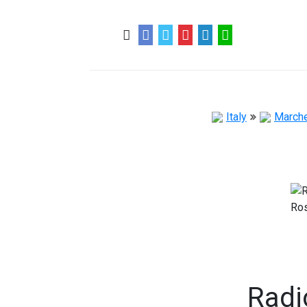
0
0
57 ans
Italy
March
Radi