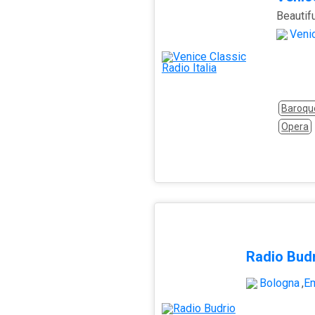
Beautif
Veni
Baroqu
Opera
Radio Bud
Bologna
,
E