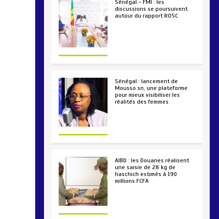
Sénégal – FMI : les
discussions se poursuivent
autour du rapport ROSC
2 min
221
Sénégal : lancement de
Mousso.sn, une plateforme
pour mieux visibiliser les
réalités des femmes
4 min
193
AIBD : les Douanes réalisent
une saisie de 28 kg de
haschich estimés à 190
millions FCFA
2 min
228