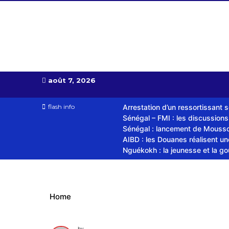
Almoudiadid tv
télévision religieuse et culturelle
août 7, 2026
flash info
Arrestation d’un ressortissant 
Sénégal – FMI : les discussion
Sénégal : lancement de Mousso.
AIBD : les Douanes réalisent u
Nguékokh : la jeunesse et la g
Home
by