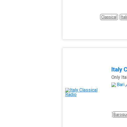
Classical
Ital
Italy 
Only Ita
Bari
,
Baroqu