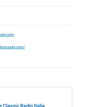
sini.com
diorossini.com/
 Classic Radio Italia