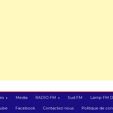
es
Media
RADIO FM
Sud FM
Lamp FM D
tube
Facebook
Contactez-nous
Politique de conf