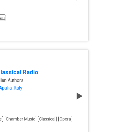
ian
Classical Radio
lian Authors
Apulia
,
Italy
e
Chamber Music
Classical
Opera