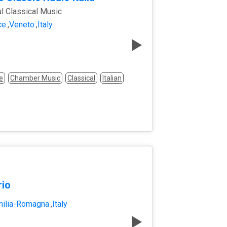
ul Classical Music
ce
,
Veneto
,
Italy
e
Chamber Music
Classical
Italian
rio
milia-Romagna
,
Italy