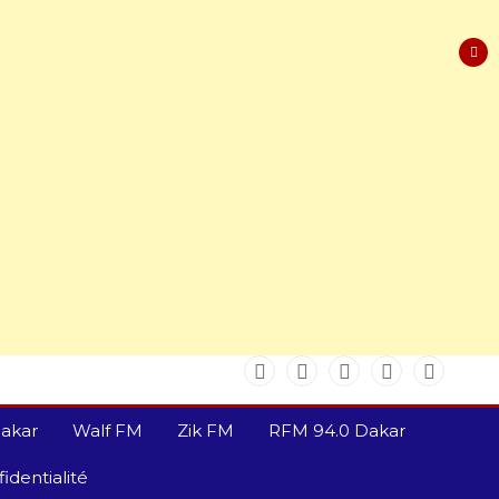
akar
Walf FM
Zik FM
RFM 94.0 Dakar
identialité