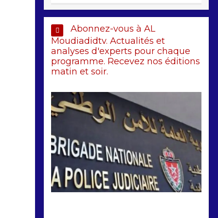
Abonnez-vous à AL
Moudiadidtv. Actualités et
analyses d'experts pour chaque
programme. Recevez nos éditions
matin et soir.
by
Almoudiadidtv
mars 6, 2026
0
0
5 mois