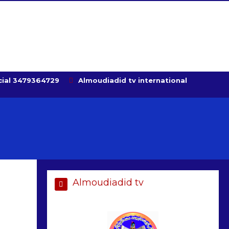
ial 3479364729
Almoudiadid tv international
Almoudiadid tv