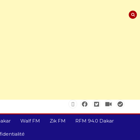
Sénégal – FMI : les
discussions se poursuivent
autour du rapport ROSC
2 min
221
akar
Walf FM
Zik FM
RFM 94.0 Dakar
identialité