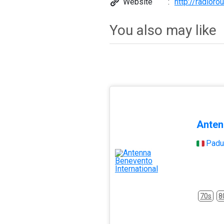
Website
http://radior
You also may like
Anten
Padu
70s
8