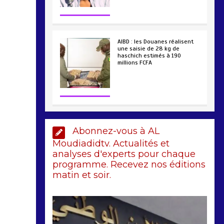
2 min
228
Arrestation d’un
ressortissant sénégalais au
Maroc : mandat international
en cause
2 min
208
Abonnez-vous à AL
Sénégal – FMI : les
discussions se poursuivent
Moudiadidtv. Actualités et
autour du rapport ROSC
analyses d'experts pour chaque
2 min
221
programme. Recevez nos éditions
matin et soir.
Sénégal : lancement de
Mousso.sn, une plateforme