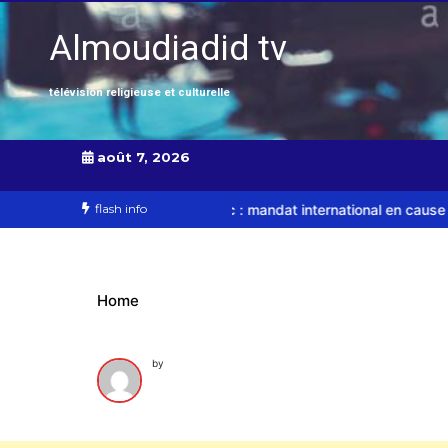
Almoudiadid tv
télévision religieuse et culturelle
août 7, 2026
négalais au Maroc : mandat international en cause
flash info
Sénégal – FMI :
Home
by