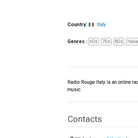
Country:
Italy
Genres :
60s
70s
80s
Itali
Radio Rouge Italy is an online rad
music.
Contacts