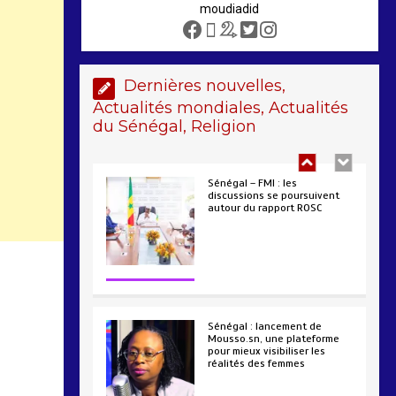
moudiadid
Sénégal – FMI : les
discussions se poursuivent
Dernières nouvelles,
autour du rapport ROSC
Actualités mondiales, Actualités
2 min
221
du Sénégal, Religion
Sénégal : lancement de
Mousso.sn, une plateforme
pour mieux visibiliser les
réalités des femmes
4 min
193
AIBD : les Douanes réalisent
une saisie de 28 kg de
haschich estimés à 190
millions FCFA