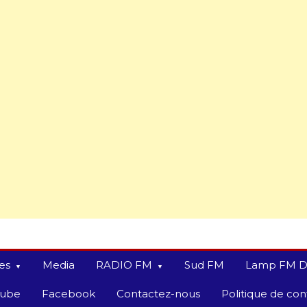
es
Media
RADIO FM
Sud FM
Lamp FM D
tube
Facebook
Contactez-nous
Politique de conf