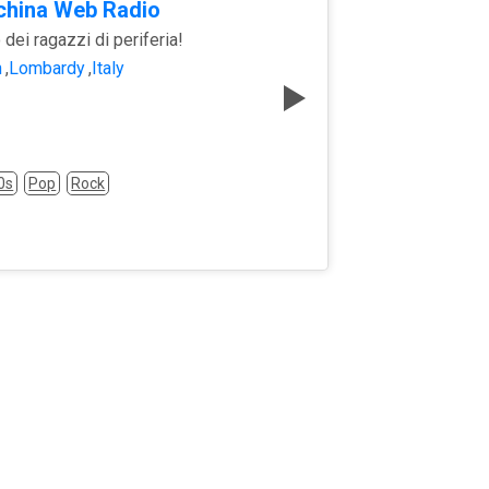
nchina Web Radio
 dei ragazzi di periferia!
n
,
Lombardy
,
Italy
0s
Pop
Rock