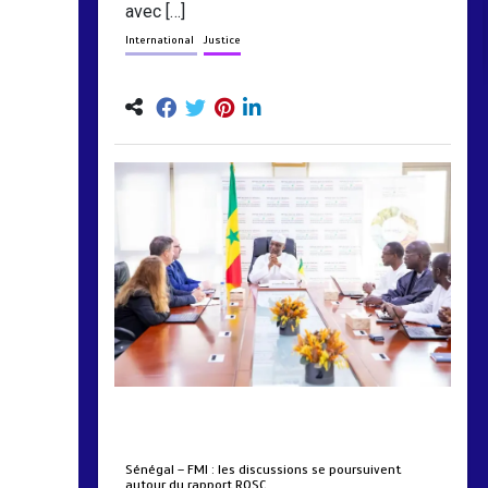
avec […]
International
Justice
by
Almoudiadidtv
mars 6, 2026
0
0
5 mois
Sénégal – FMI : les discussions se poursuivent
autour du rapport ROSC