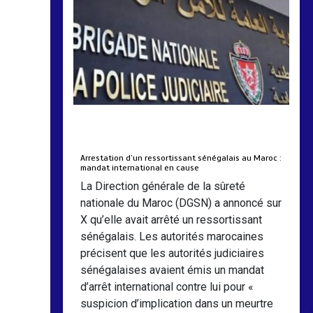
pour mieux visibiliser les
réalités des femmes
4 min
193
by
Almoudiadidtv
mars 6, 2026
0
0
5 mois
Arrestation d’un ressortissant sénégalais au Maroc :
mandat international en cause
La Direction générale de la sûreté
nationale du Maroc (DGSN) a annoncé sur
X qu’elle avait arrêté un ressortissant
sénégalais. Les autorités marocaines
précisent que les autorités judiciaires
sénégalaises avaient émis un mandat
d’arrêt international contre lui pour «
suspicion d’implication dans un meurtre