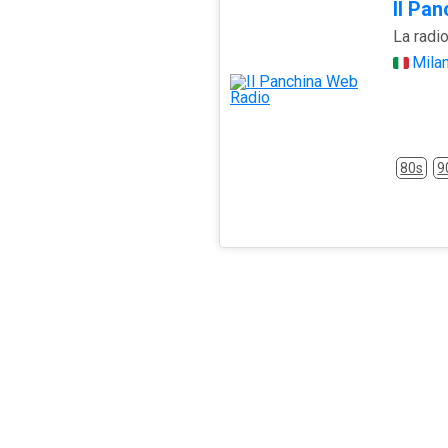
Il Pa
La radio
Mila
80s
9