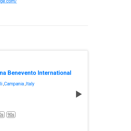
ouge.com/
na Benevento International
li
,
Campania
,
Italy
0s
90s