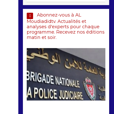
Abonnez-vous à AL
Moudiadidtv. Actualités et
analyses d'experts pour chaque
programme. Recevez nos éditions
matin et soir.
by
Almoudiadidtv
mars 6, 2026
0
0
5 mois