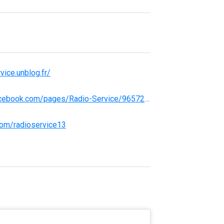
rvice.unblog.fr/
http://www.facebook.com/pages/Radio-Service/965729980108381
.com/radioservice13