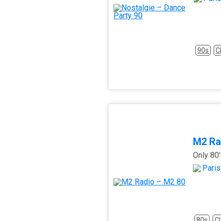
90s
C
M2 Ra
Only 80'
Paris
80s
Cl