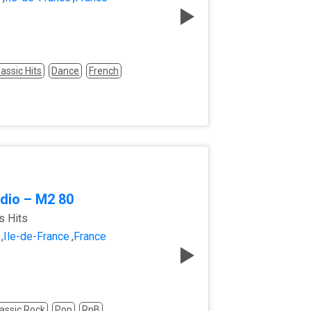
lassic Hits
Dance
French
dio – M2 80
s Hits
,
Île-de-France
,
France
assic Rock
Pop
RnB