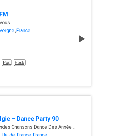
 FM
 vous
vergne
,
France
Pop
Rock
lgie – Dance Party 90
Les Grandes Chansons Dance Des Années 90
s
,
Île-de-France
,
France