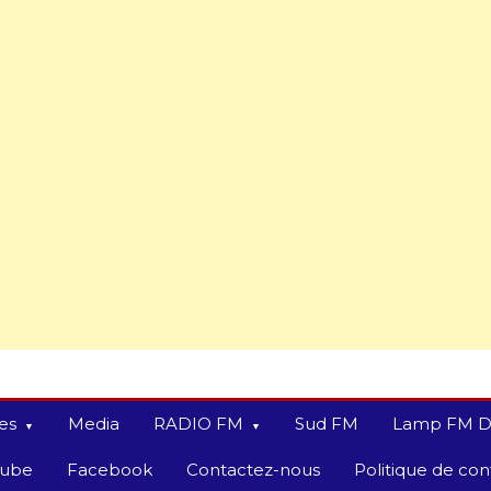
es
Media
RADIO FM
Sud FM
Lamp FM D
tube
Facebook
Contactez-nous
Politique de conf