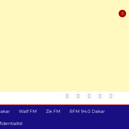
akar
Walf FM
Zik FM
RFM 94.0 Dakar
identialité