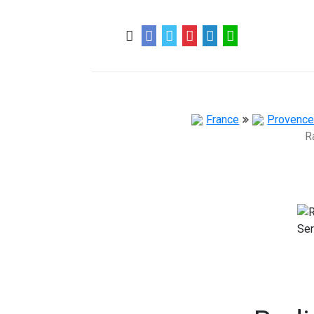
0
0
57 ans
France
Provence
R