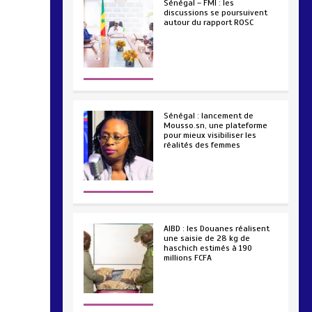
Sénégal – FMI : les
discussions se poursuivent
autour du rapport ROSC
2 min
221
Sénégal : lancement de
Mousso.sn, une plateforme
pour mieux visibiliser les
réalités des femmes
4 min
193
AIBD : les Douanes réalisent
une saisie de 28 kg de
haschich estimés à 190
millions FCFA
2 min
228