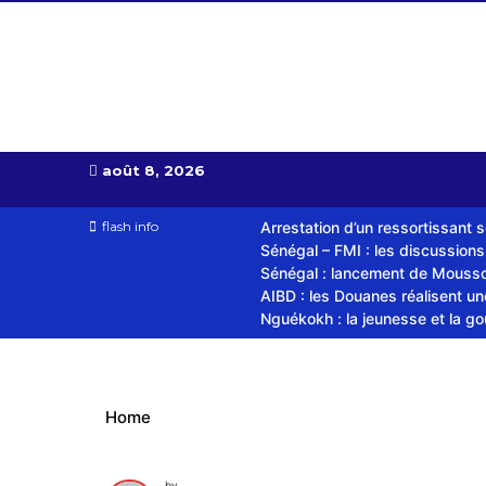
Almoudiadid tv
télévision religieuse et culturelle
août 8, 2026
flash info
Arrestation d’un ressortissant 
Sénégal – FMI : les discussion
Sénégal : lancement de Mousso.
AIBD : les Douanes réalisent u
Nguékokh : la jeunesse et la g
Home
by