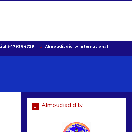
ial 3479364729
Almoudiadid tv international
Almoudiadid tv