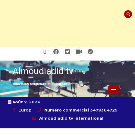
Skip
to
content
Almoudiadid tv
télévision religieuse et culturelle
août 7, 2026
Europ
Numéro commercial 3479364729
Almoudiadid tv international