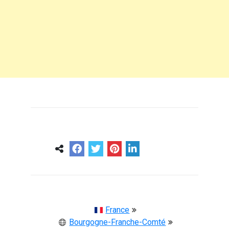
0
0
57 ans
France
Bourgogne-Franche-Comté