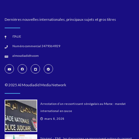
Dernières nouvelles internationales, principaux sujets et gros titres
ITALIE
Numéro commercial 3479364929
almoudiadidtv.com
© 2025 Al Moudiadid Media Network
Arrestation d’un ressortissant sénégalais au Maroc : mandat
international en cause
mars 6, 2026
Sénégal – FMI : les discussions se poursuivent autour du rapport