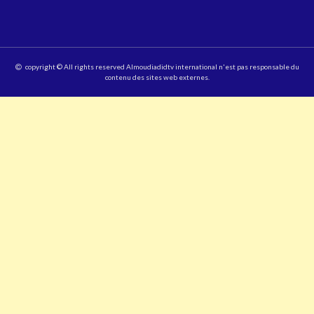
copyright © All rights reserved Almoudiadidtv international n'est pas responsable du
contenu des sites web externes.