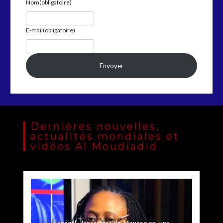
Nom
(obligatoire)
E-mail
(obligatoire)
Envoyer
Dernières nouvelles,
actualités mondiales et
vidéos Al Moudiadid