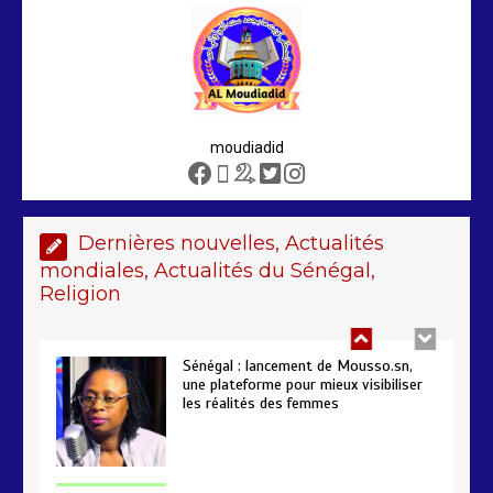
sénégalais au Maroc : mandat
international en cause
2 min
208
moudiadid
Sénégal – FMI : les discussions se
poursuivent autour du rapport ROSC
2 min
221
Dernières nouvelles, Actualités
mondiales, Actualités du Sénégal,
Religion
Sénégal : lancement de Mousso.sn,
une plateforme pour mieux visibiliser
les réalités des femmes
4 min
193