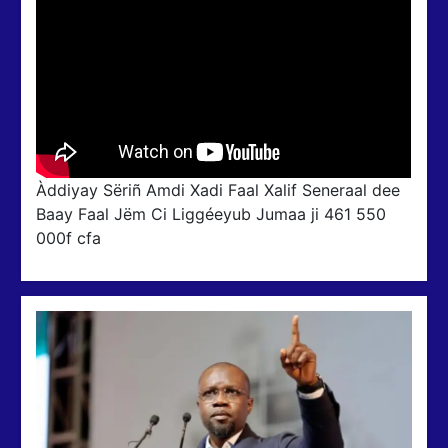
Àddiyay Sëriñ Amdi Xadi Faal Xalif Seneraal dee
Baay Faal Jëm Ci Liggéeyub Jumaa ji 461 550
000f cfa