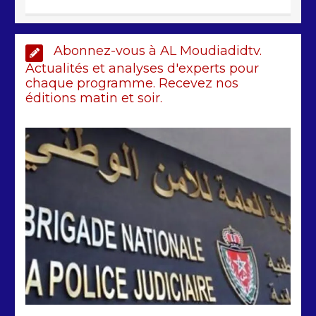
AIBD : les Douanes réalisent une
Abonnez-vous à AL Moudiadidtv.
saisie de 28 kg de haschich estimés à
190 millions FCFA
Actualités et analyses d'experts pour
chaque programme. Recevez nos
2 min
228
éditions matin et soir.
Arrestation d’un ressortissant
sénégalais au Maroc : mandat
international en cause
2 min
208