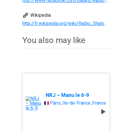
http://www.facebook.com/pages/Radio-Shalom-Besan%C3%A7on/267456890860
Wikipedia
http://fr.wikipedia.org/wiki/Radio_Shalom_Besançon
You also may like
NRJ – Manu le 6-9
Paris
,
Île-de-France
,
France