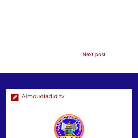
AIBD : les Douanes réalisent une
saisie de 28 kg de haschich estimés à
190 millions FCFA
2 min
229
Next post
Arrestation d’un ressortissant
sénégalais au Maroc : mandat
international en cause
Almoudiadid tv
2 min
208
Sénégal – FMI : les discussions se