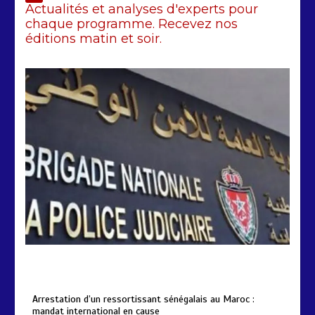
Actualités et analyses d'experts pour
chaque programme. Recevez nos
éditions matin et soir.
Arrestation d’un ressortissant
sénégalais au Maroc : mandat
international en cause
2 min
208
by
Almoudiadidtv
mars 6, 2026
0
0
5 mois
Arrestation d’un ressortissant sénégalais au Maroc :
mandat international en cause