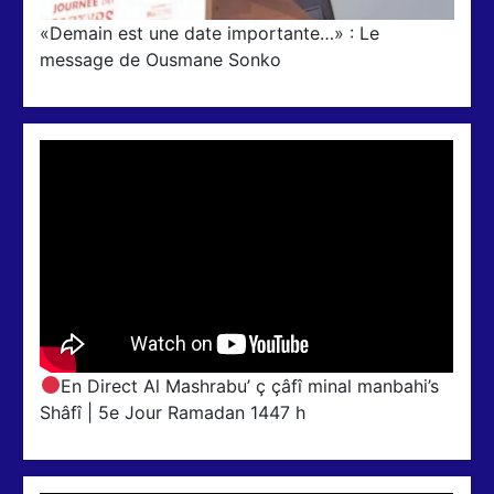
«Demain est une date importante…» : Le
message de Ousmane Sonko
En Direct Al Mashrabu’ ç çâfî minal manbahi’s
Shâfî | 5e Jour Ramadan 1447 h