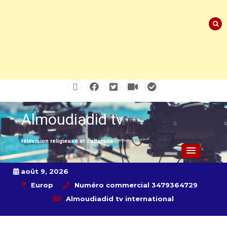
Skip
to
content
Almoudiadid tv
télévision religieuse et culturelle
août 9, 2026
Europ
Numéro commercial 3479364729
Almoudiadid tv international