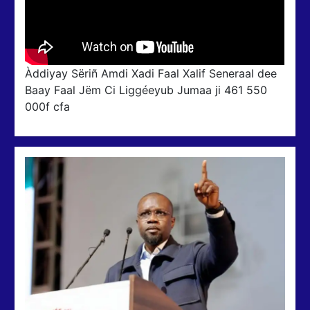
Àddiyay Sëriñ Amdi Xadi Faal Xalif Seneraal dee
Baay Faal Jëm Ci Liggéeyub Jumaa ji 461 550
000f cfa