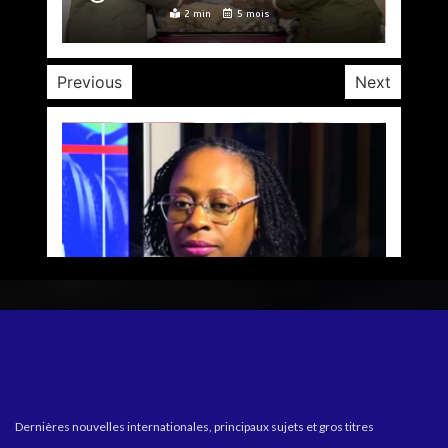
2 min
2 min
4 min
2 min
4 min
5 mois
5 mois
5 mois
5 mois
5 mois
Previous
Next
Dernières nouvelles internationales, principaux sujets et gros titres