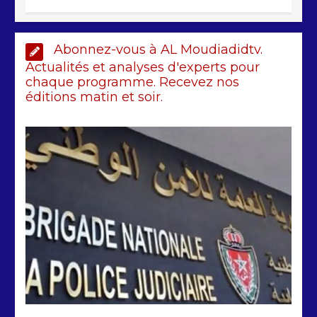
Arrestation d’un ressortissant
Abonnez-vous à AL Moudiadidtv.
sénégalais au Maroc : mandat
Actualités et analyses d'experts pour
international en cause
chaque programme. Recevez nos
2 min
207
éditions matin et soir.