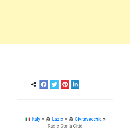
0
0
57 ans
Italy
Lazio
Civitavecchia
Radio Stella Città