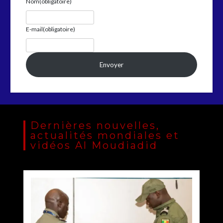
Nom
(obligatoire)
E-mail
(obligatoire)
Envoyer
Dernières nouvelles,
actualités mondiales et
vidéos Al Moudiadid
Sénégal : lancement de Mousso.sn, une