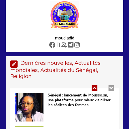
poursuivent autour du rapport ROSC
2 min
221
moudiadid
Sénégal : lancement de Mousso.sn,
une plateforme pour mieux visibiliser
les réalités des femmes
Dernières nouvelles, Actualités
4 min
193
mondiales, Actualités du Sénégal,
Religion
AIBD : les Douanes réalisent une
saisie de 28 kg de haschich estimés à
190 millions FCFA
2 min
228