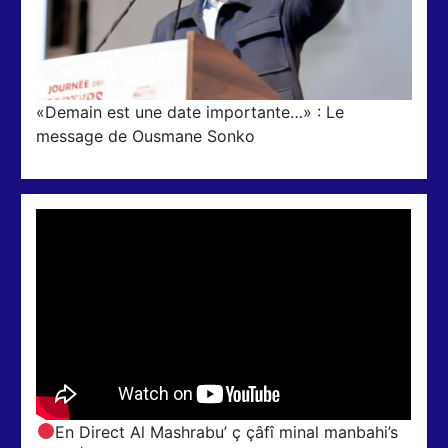
«Demain est une date importante…» : Le
message de Ousmane Sonko
En Direct Al Mashrabu’ ç çâfî minal manbahi’s