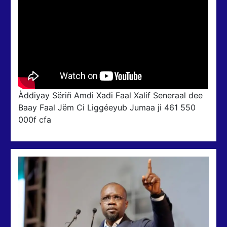
Àddiyay Sëriñ Amdi Xadi Faal Xalif Seneraal dee
Baay Faal Jëm Ci Liggéeyub Jumaa ji 461 550
000f cfa