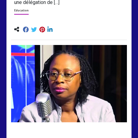
une délégation de […]
Education
by
Almoudiadidtv
mars 6, 2026
0
0
5 mois