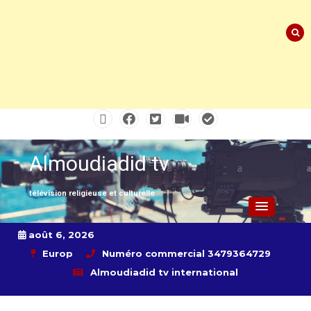
Skip
to
content
Almoudiadid tv
télévision religieuse et culturelle
août 6, 2026
Europ
Numéro commercial 3479364729
Almoudiadid tv international