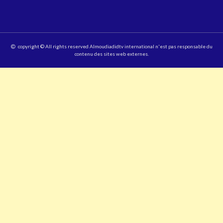
copyright © All rights reserved Almoudiadidtv international n'est pas responsable du
contenu des sites web externes.