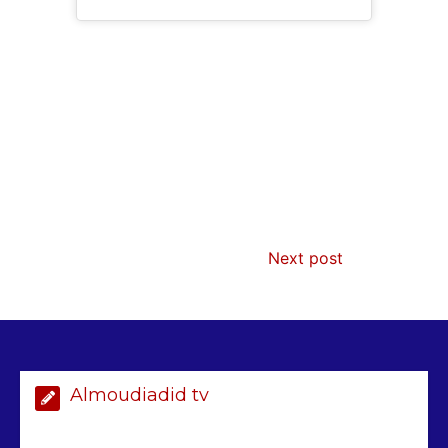
AIBD : les Douanes réalisent une
saisie de 28 kg de haschich estimés à
190 millions FCFA
2 min
228
Next post
Arrestation d’un ressortissant
sénégalais au Maroc : mandat
international en cause
2 min
207
Almoudiadid tv
Sénégal – FMI : les discussions se