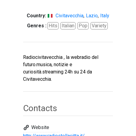
Country:
Civitavecchia
,
Lazio
,
Italy
Genres :
Hits
Italian
Pop
Variety
Radiocivitavecchia , la webradio del
futuro.musica, notizie e
curiosità.streaming 24h su 24 da
Civitavecchia.
Contacts
Website
http://www.radiostellacitta.it/