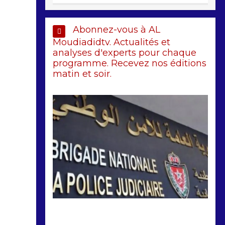
Abonnez-vous à AL
Moudiadidtv. Actualités et
analyses d'experts pour chaque
programme. Recevez nos éditions
matin et soir.
by
Almoudiadidtv
mars 6, 2026
0
0
5 mois