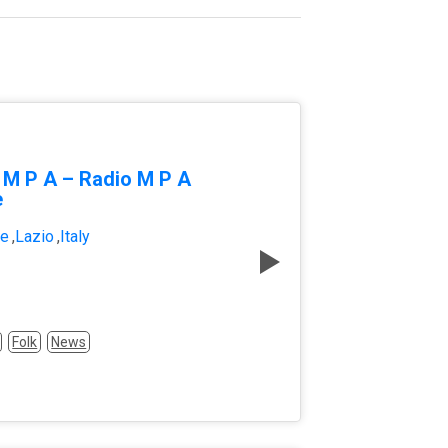
 M P A – Radio M P A
e
te
,
Lazio
,
Italy
Folk
News