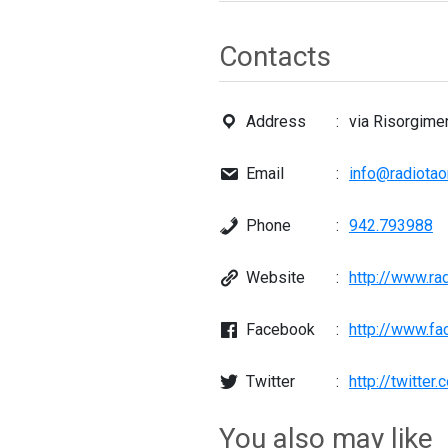
Contacts
Address
via Risorgime
Email
info@radiota
Phone
942.793988
Website
http://www.ra
Facebook
http://www.fa
Twitter
http://twitter
You also may like