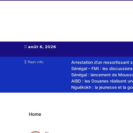
Almoudiadid tv
télévision religieuse et culturelle
août 6, 2026
flash info
Arrestation d’un ressortissant 
Sénégal – FMI : les discussion
Sénégal : lancement de Mousso.
AIBD : les Douanes réalisent u
Nguékokh : la jeunesse et la g
Home
by