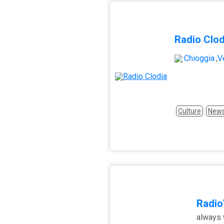
Radio Clod
Chioggia
,
V
Culture
New
Radio
always 