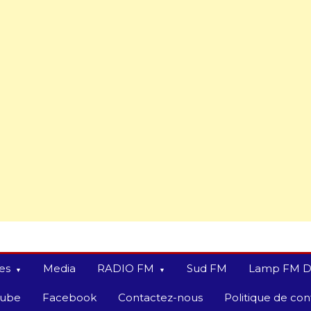
es
Media
RADIO FM
Sud FM
Lamp FM D
tube
Facebook
Contactez-nous
Politique de conf