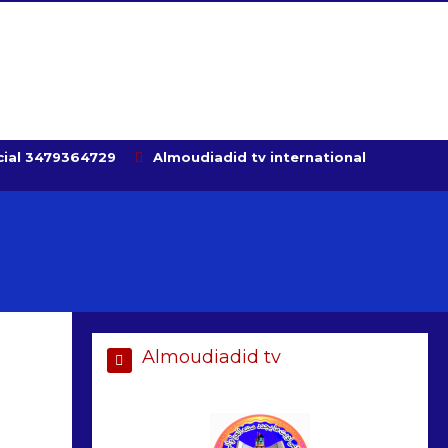
ial 3479364729
Almoudiadid tv international
Almoudiadid tv