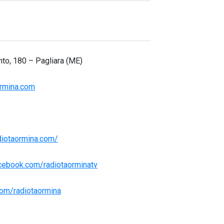
nto, 180 – Pagliara (ME)
ormina.com
diotaormina.com/
cebook.com/radiotaorminatv
.com/radiotaormina