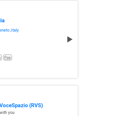
ia
eneto
,
Italy
s
Pop
VoceSpazio (RVS)
with you