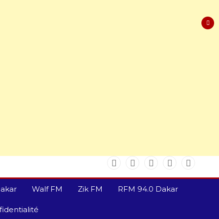
akar
Walf FM
Zik FM
RFM 94.0 Dakar
identialité