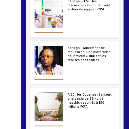
Sénégal – FMI : les
discussions se poursuivent
autour du rapport ROSC
2 min
221
Sénégal : lancement de
Mousso.sn, une plateforme
pour mieux visibiliser les
réalités des femmes
4 min
193
AIBD : les Douanes réalisent
une saisie de 28 kg de
haschich estimés à 190
millions FCFA
2 min
228