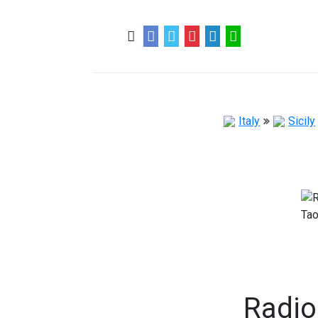
0
0
57 ans
Italy
Sicily
Radio