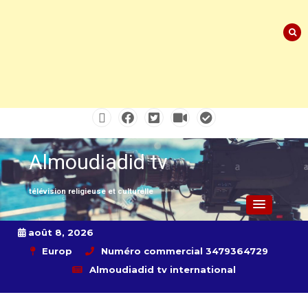
Skip
to
content
Almoudiadid tv
télévision religieuse et culturelle
août 8, 2026
Europ
Numéro commercial 3479364729
Almoudiadid tv international