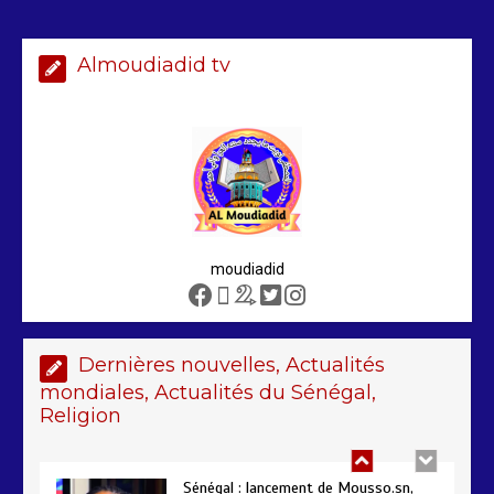
Almoudiadid tv
Arrestation d’un ressortissant
sénégalais au Maroc : mandat
international en cause
2 min
208
moudiadid
Sénégal – FMI : les discussions se
poursuivent autour du rapport ROSC
2 min
221
Dernières nouvelles, Actualités
mondiales, Actualités du Sénégal,
Religion
Sénégal : lancement de Mousso.sn,
une plateforme pour mieux visibiliser