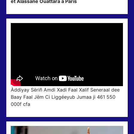
et Alassane Ouattara à Paris
Àddiyay Sëriñ Amdi Xadi Faal Xalif Seneraal dee
Baay Faal Jëm Ci Liggéeyub Jumaa ji 461 550
000f cfa