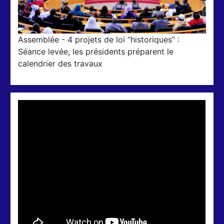
Assemblée - 4 projets de loi “historiques” :
Séance levée, les présidents préparent le
calendrier des travaux