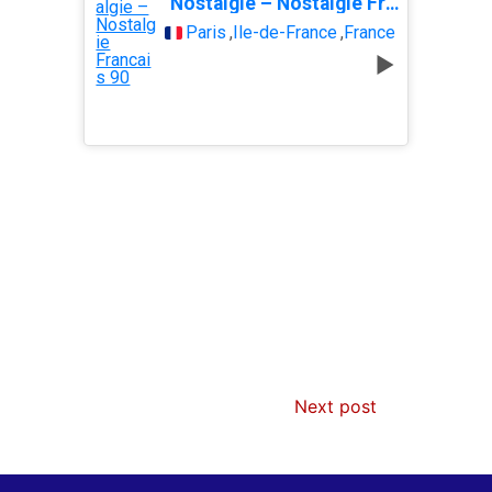
Nostalgie – Nostalgie Francais 90
Paris
,
Île-de-France
,
France
AIBD : les Douanes réalisent une
Next post
saisie de 28 kg de haschich estimés à
190 millions FCFA
2 min
229