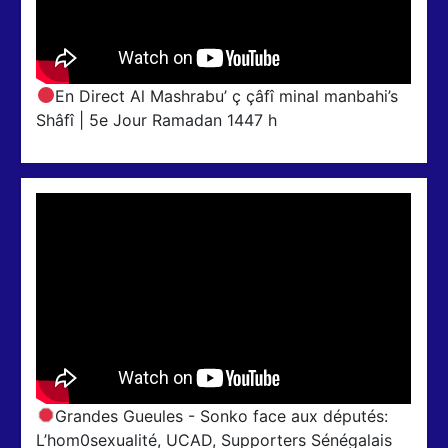
En Direct Al Mashrabu’ ç çâfî minal manbahi’s
Shâfî | 5e Jour Ramadan 1447 h
Grandes Gueules - Sonko face aux députés:
L’hom0sexualité, UCAD, Supporters Sénégalais