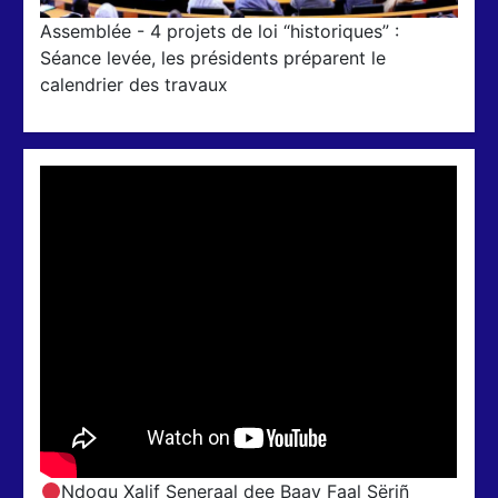
Assemblée - 4 projets de loi “historiques” :
Séance levée, les présidents préparent le
calendrier des travaux
Ndogu Xalif Seneraal dee Baay Faal Sëriñ