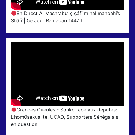
En Direct Al Mashrabu’ ç çâfî minal manbahi’s
Shâfî | 5e Jour Ramadan 1447 h
Grandes Gueules - Sonko face aux députés:
L’hom0sexualité, UCAD, Supporters Sénégalais
en question