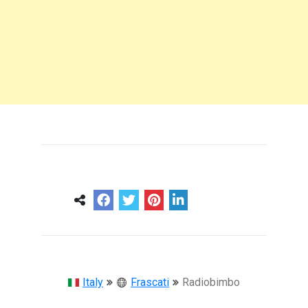
0
0
57 ans
Italy
Frascati
Radiobimbo