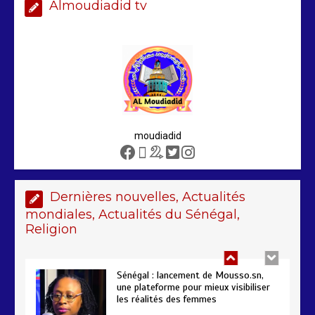
Almoudiadid tv
Arrestation d’un ressortissant
sénégalais au Maroc : mandat
international en cause
2 min
208
moudiadid
Sénégal – FMI : les discussions se
poursuivent autour du rapport ROSC
2 min
221
Dernières nouvelles, Actualités
mondiales, Actualités du Sénégal,
Religion
Sénégal : lancement de Mousso.sn,
une plateforme pour mieux visibiliser
les réalités des femmes