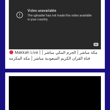
Makkah Live | مكة مباشر | الحرم المكي مباشر |
قناة القران الكريم السعودية مباشر | مكه المكرمه