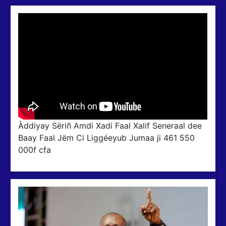
Àddiyay Sëriñ Amdi Xadi Faal Xalif Seneraal dee
Baay Faal Jëm Ci Liggéeyub Jumaa ji 461 550
000f cfa