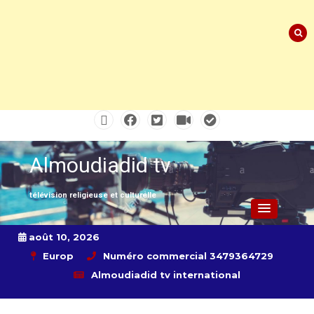
Skip
to
content
Almoudiadid tv
télévision religieuse et culturelle
août 10, 2026
Europ
Numéro commercial 3479364729
Almoudiadid tv international