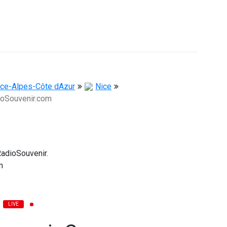
ce-Alpes-Côte dAzur
Nice
ioSouvenir.com
LIVE