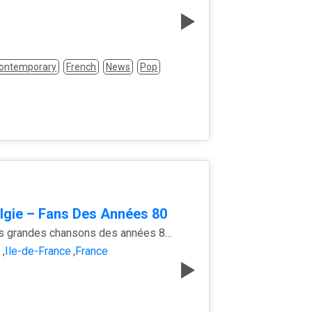
Contemporary
French
News
Pop
lgie – Fans Des Années 80
Les plus grandes chansons des années 80 pour les fans
s
,
Île-de-France
,
France