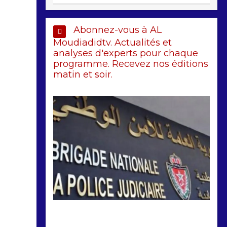
Abonnez-vous à AL
Moudiadidtv. Actualités et
analyses d'experts pour chaque
programme. Recevez nos éditions
matin et soir.
by
Almoudiadidtv
mars 6, 2026
0
0
5 mois