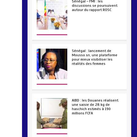
Sénégal – FMI : les
discussions se poursuivent
autour du rapport ROSC
2 min
221
Sénégal : lancement de
Mousso.sn, une plateforme
pour mieux visibiliser les
réalités des femmes
4 min
193
AIBD : les Douanes réalisent
une saisie de 28 kg de
haschich estimés à 190
millions FCFA
2 min
228