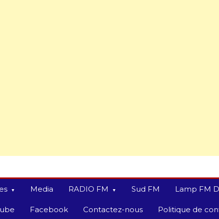
es
Media
RADIO FM
Sud FM
Lamp FM D
tube
Facebook
Contactez-nous
Politique de conf