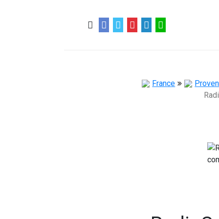
0
0
57 ans
France
Proven
Rad