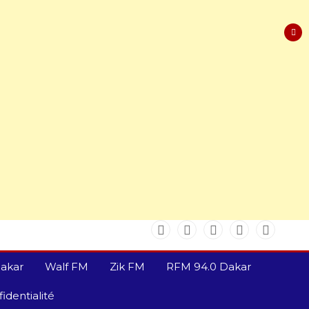
akar
Walf FM
Zik FM
RFM 94.0 Dakar
identialité