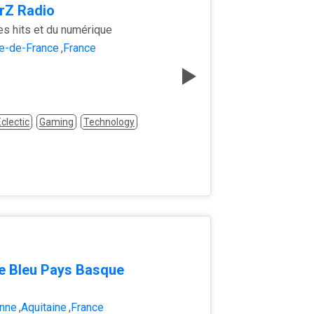
rZ Radio
es hits et du numérique
le-de-France
,
France
clectic
Gaming
Technology
e Bleu Pays Basque
nne
,
Aquitaine
,
France