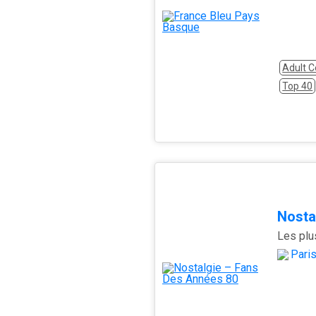
Adult 
Top 40
Nosta
Pari