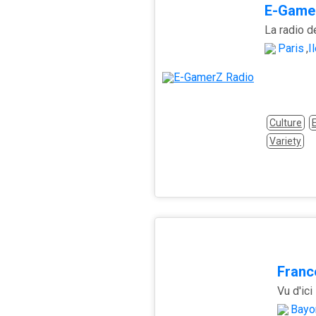
E-Game
La radio d
Paris
,
Î
Culture
E
Variety
Franc
Vu d'ici
Bayo