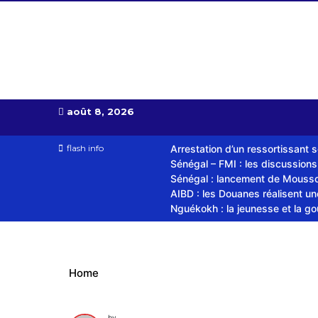
Almoudiadid tv
télévision religieuse et culturelle
août 8, 2026
flash info
Arrestation d’un ressortissant 
Sénégal – FMI : les discussion
Sénégal : lancement de Mousso.
AIBD : les Douanes réalisent u
Nguékokh : la jeunesse et la g
Home
by