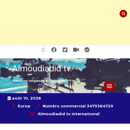
Skip
to
content
Almoudiadid tv
télévision religieuse et culturelle
août 10, 2026
Europ
Numéro commercial 3479364729
Almoudiadid tv international