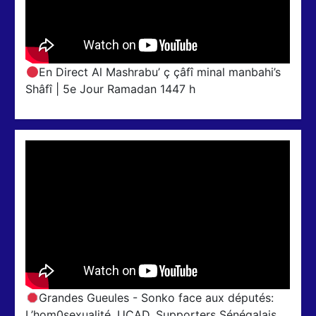
En Direct Al Mashrabu’ ç çâfî minal manbahi’s
Shâfî | 5e Jour Ramadan 1447 h
Grandes Gueules - Sonko face aux députés:
L’hom0sexualité, UCAD, Supporters Sénégalais