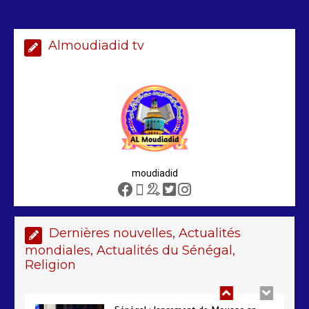
Almoudiadid tv
Arrestation d’un ressortissant
sénégalais au Maroc : mandat
international en cause
2 min
208
moudiadid
Sénégal – FMI : les discussions se
poursuivent autour du rapport ROSC
2 min
221
Dernières nouvelles, Actualités
mondiales, Actualités du Sénégal,
Religion