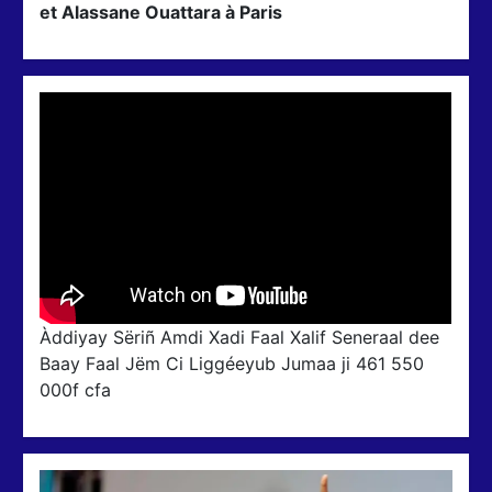
et Alassane Ouattara à Paris
Àddiyay Sëriñ Amdi Xadi Faal Xalif Seneraal dee
Baay Faal Jëm Ci Liggéeyub Jumaa ji 461 550
000f cfa