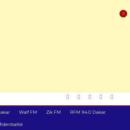
akar
Walf FM
Zik FM
RFM 94.0 Dakar
identialité