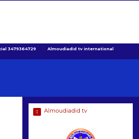
ial 3479364729
Almoudiadid tv international
Almoudiadid tv