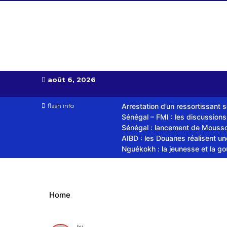
Almoudiadid tv
télévision religieuse et culturelle
août 6, 2026
flash info
Arrestation d’un ressortissant 
Sénégal – FMI : les discussion
Sénégal : lancement de Mousso.
AIBD : les Douanes réalisent u
Nguékokh : la jeunesse et la g
Home
by