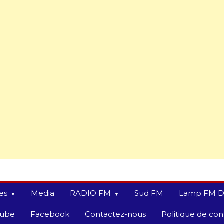
es
Media
RADIO FM
Sud FM
Lamp FM D
tube
Facebook
Contactez-nous
Politique de conf