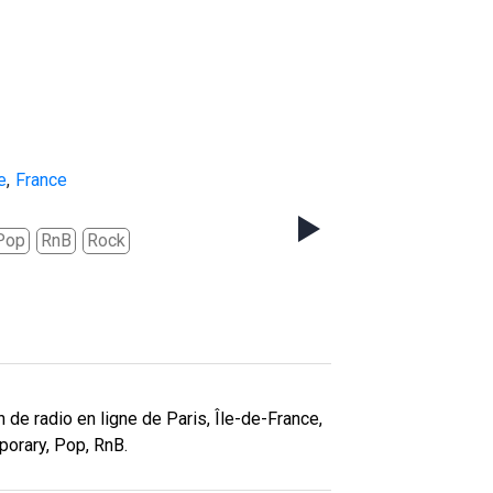
e
,
France
Pop
RnB
Rock
 de radio en ligne de Paris, Île-de-France,
porary, Pop, RnB.