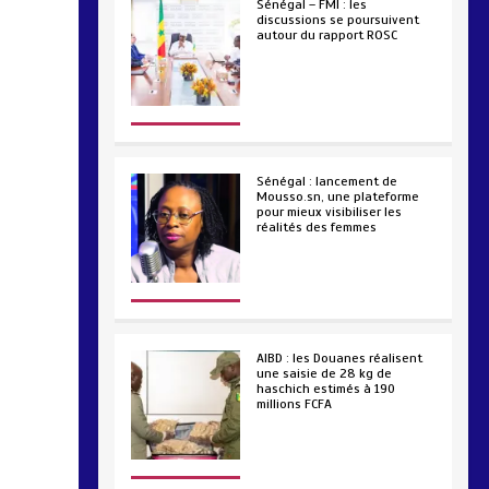
Sénégal – FMI : les
discussions se poursuivent
autour du rapport ROSC
2 min
221
Sénégal : lancement de
Mousso.sn, une plateforme
pour mieux visibiliser les
réalités des femmes
4 min
193
AIBD : les Douanes réalisent
une saisie de 28 kg de
haschich estimés à 190
millions FCFA
2 min
228