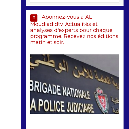
Abonnez-vous à AL
Moudiadidtv. Actualités et
analyses d'experts pour chaque
programme. Recevez nos éditions
matin et soir.
by
Almoudiadidtv
mars 6, 2026
0
0
5 mois