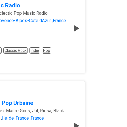
ic Radio
clectic Pop Music Radio
ovence-Alpes-Côte dAzur
,
France
e
Classic Rock
Indie
Pop
 Pop Urbaine
Retrouvez Maitre Gims, Jul, Ridsa, Black M, Soprano, Tal, tous réunis
s
,
Île-de-France
,
France