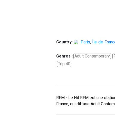
Country:
Paris
,
Île-de-Franc
Genres :
Adult Contemporary
Top 40
RFM - Le Hit RFM est une station
France, qui diffuse Adult Contem