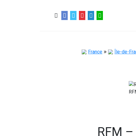
0
0
57 ans
France
Île-de-Fr
RFM – 