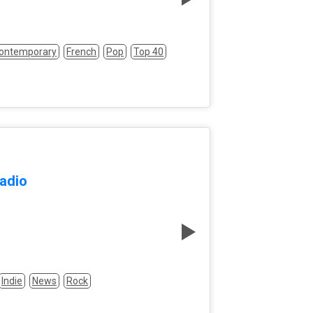
Contemporary
French
Pop
Top 40
adio
Indie
News
Rock