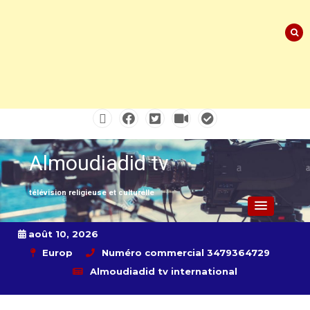
Skip
to
content
Almoudiadid tv
télévision religieuse et culturelle
août 10, 2026
Europ
Numéro commercial 3479364729
Almoudiadid tv international