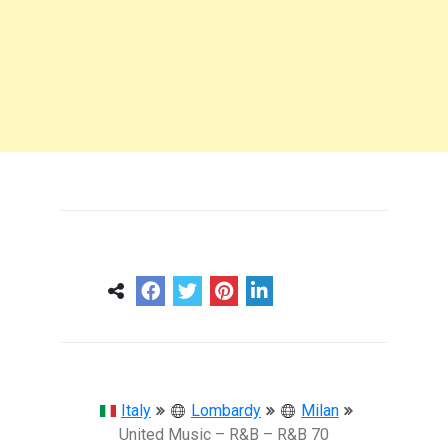
0
0
57 ans
Italy
Lombardy
Milan
United Music – R&B – R&B 70