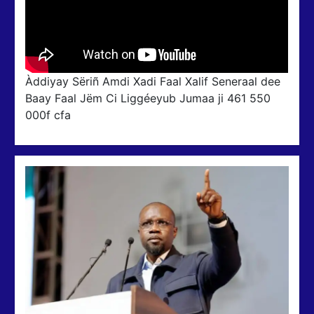
Àddiyay Sëriñ Amdi Xadi Faal Xalif Seneraal dee
Baay Faal Jëm Ci Liggéeyub Jumaa ji 461 550
000f cfa