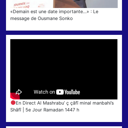
«Demain est une date importante…» : Le
message de Ousmane Sonko
En Direct Al Mashrabu’ ç çâfî minal manbahi’s
Shâfî | 5e Jour Ramadan 1447 h