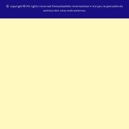
copyright © All rights reserved Almoudiadidtv international n'est pas responsable du
contenu des sites web externes.