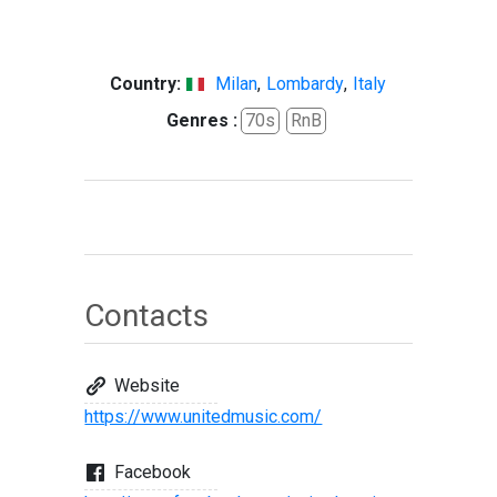
Country:
Milan
,
Lombardy
,
Italy
Genres :
70s
RnB
Contacts
Website
https://www.unitedmusic.com/
Facebook