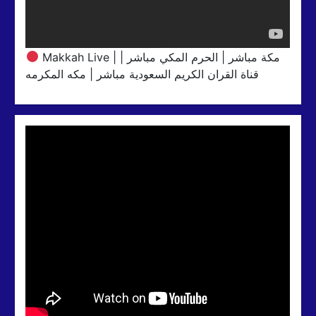
Makkah Live | مكة مباشر | الحرم المكي مباشر |
قناة القران الكريم السعودية مباشر | مكه المكرمه