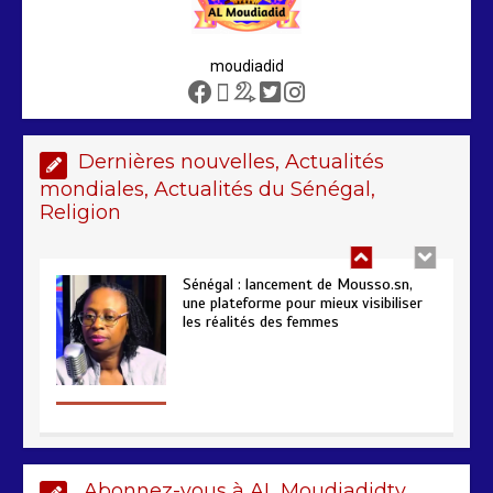
moudiadid
Sénégal – FMI : les discussions se
poursuivent autour du rapport ROSC
2 min
221
Dernières nouvelles, Actualités
mondiales, Actualités du Sénégal,
Religion
Sénégal : lancement de Mousso.sn,
une plateforme pour mieux visibiliser
les réalités des femmes
4 min
193
AIBD : les Douanes réalisent une
Abonnez-vous à AL Moudiadidtv.
saisie de 28 kg de haschich estimés à