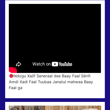
Ndogu Xalif Seneraal dee Baay Faal Sëriñ
Amdi Xadi Faal Tuubaa Janatul mahwaa Baay
Faal ga