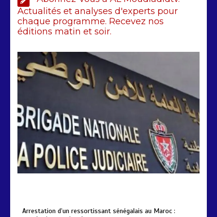
190 millions FCFA
Actualités et analyses d'experts pour
chaque programme. Recevez nos
2 min
229
éditions matin et soir.
Arrestation d’un ressortissant
sénégalais au Maroc : mandat
international en cause
2 min
208
by
Almoudiadidtv
mars 6, 2026
0
0
5 mois
Arrestation d’un ressortissant sénégalais au Maroc :