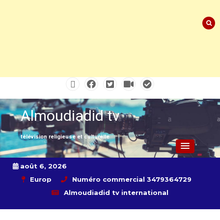
Skip
to
content
Almoudiadid tv
télévision religieuse et culturelle
août 6, 2026
Europ
Numéro commercial 3479364729
Almoudiadid tv international