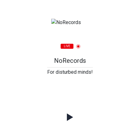
LIVE
NoRecords
For disturbed minds!