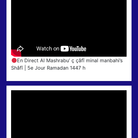
En Direct Al Mashrabu’ ç çâfî minal manbahi’s
Shâfî | 5e Jour Ramadan 1447 h