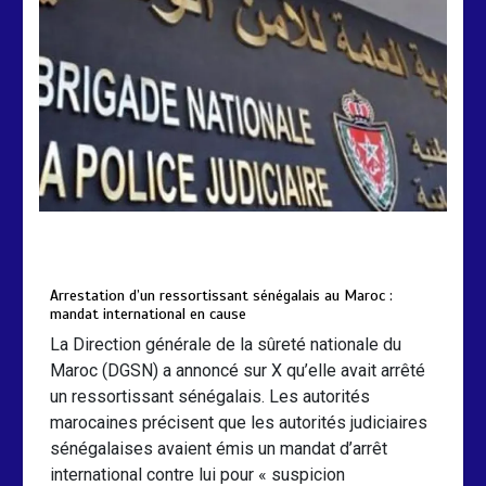
poursuivent autour du rapport ROSC
2 min
221
by
Almoudiadidtv
mars 6, 2026
0
0
5 mois
Arrestation d’un ressortissant sénégalais au Maroc :
mandat international en cause
La Direction générale de la sûreté nationale du
Maroc (DGSN) a annoncé sur X qu’elle avait arrêté
un ressortissant sénégalais. Les autorités
marocaines précisent que les autorités judiciaires
sénégalaises avaient émis un mandat d’arrêt
international contre lui pour « suspicion