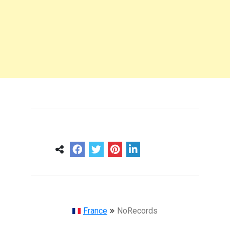
0
0
57 ans
France
NoRecords