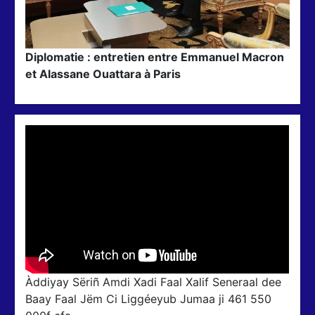
Diplomatie : entretien entre Emmanuel Macron
et Alassane Ouattara à Paris
Àddiyay Sëriñ Amdi Xadi Faal Xalif Seneraal dee
Baay Faal Jëm Ci Liggéeyub Jumaa ji 461 550