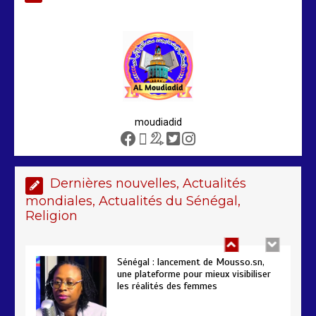
Arrestation d’un ressortissant
sénégalais au Maroc : mandat
international en cause
2 min
207
moudiadid
Sénégal – FMI : les discussions se
poursuivent autour du rapport ROSC
2 min
221
Dernières nouvelles, Actualités
mondiales, Actualités du Sénégal,
Religion
Sénégal : lancement de Mousso.sn,
une plateforme pour mieux visibiliser
les réalités des femmes
4 min
193