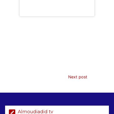
AIBD : les Douanes réalisent une
Next post
saisie de 28 kg de haschich estimés à
190 millions FCFA
2 min
228
Almoudiadid tv