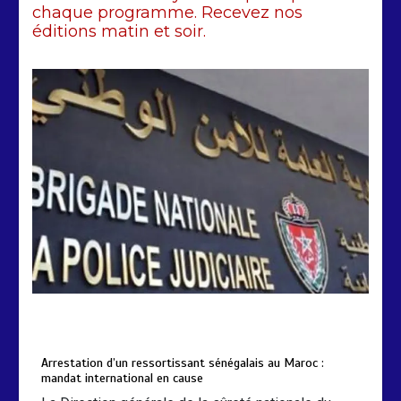
chaque programme. Recevez nos
Arrestation d’un ressortissant
éditions matin et soir.
sénégalais au Maroc : mandat
international en cause
2 min
208
by
Almoudiadidtv
mars 6, 2026
0
0
5 mois
Arrestation d’un ressortissant sénégalais au Maroc :
mandat international en cause