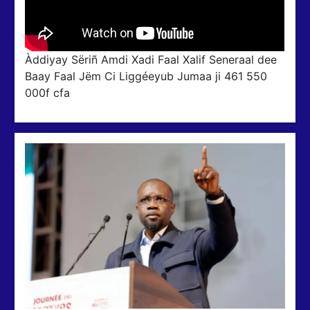
Àddiyay Sëriñ Amdi Xadi Faal Xalif Seneraal dee
Baay Faal Jëm Ci Liggéeyub Jumaa ji 461 550
000f cfa