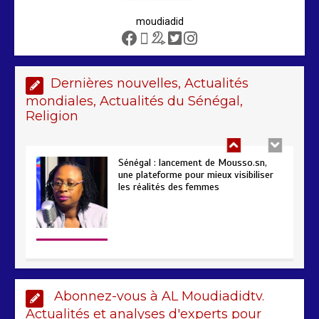
moudiadid
Dernières nouvelles, Actualités
Sénégal : lancement de Mousso.sn,
mondiales, Actualités du Sénégal,
une plateforme pour mieux visibiliser
les réalités des femmes
Religion
4 min
193
AIBD : les Douanes réalisent une
saisie de 28 kg de haschich estimés à
190 millions FCFA
2 min
228
Abonnez-vous à AL Moudiadidtv.
Actualités et analyses d'experts pour