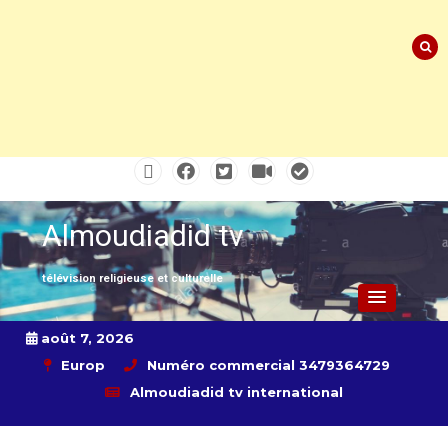
Skip
to
content
Almoudiadid tv
télévision religieuse et culturelle
août 7, 2026
Europ
Numéro commercial 3479364729
Almoudiadid tv international