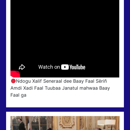
Ndogu Xalif Seneraal dee Baay Faal Sëriñ
Amdi Xadi Faal Tuubaa Janatul mahwaa Baay
Faal ga