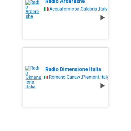
Radio Arbëreshe
Acquaformosa
,
Calabria
,
Italy
Radio Dimensione Italia
Romano Canavese
,
Piemonte
,
Italy