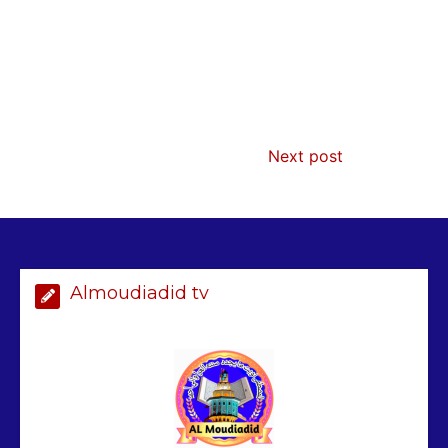
AIBD : les Douanes réalisent une
saisie de 28 kg de haschich estimés à
190 millions FCFA
2 min
228
Next post
Arrestation d’un ressortissant
sénégalais au Maroc : mandat
international en cause
2 min
208
Almoudiadid tv
Sénégal – FMI : les discussions se
poursuivent autour du rapport ROSC
2 min
221