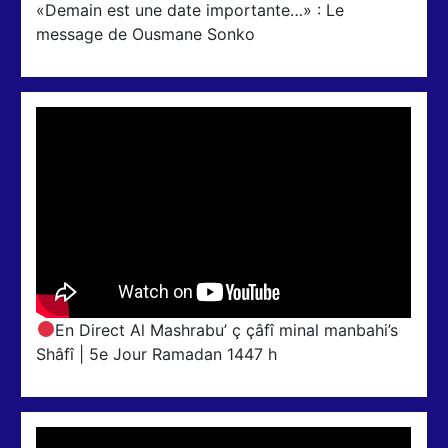
«Demain est une date importante…» : Le
message de Ousmane Sonko
En Direct Al Mashrabu’ ç çâfî minal manbahi’s
Shâfî | 5e Jour Ramadan 1447 h