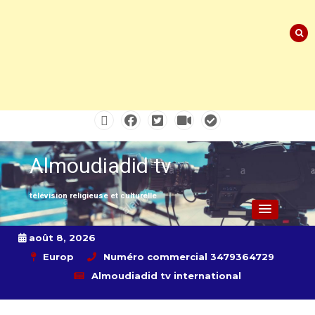
Skip
to
content
Almoudiadid tv
télévision religieuse et culturelle
août 8, 2026
Europ
Numéro commercial 3479364729
Almoudiadid tv international