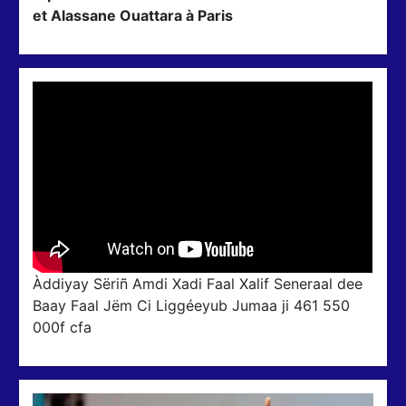
et Alassane Ouattara à Paris
Àddiyay Sëriñ Amdi Xadi Faal Xalif Seneraal dee
Baay Faal Jëm Ci Liggéeyub Jumaa ji 461 550
000f cfa