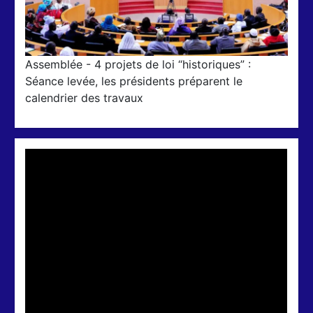
Assemblée - 4 projets de loi “historiques” :
Séance levée, les présidents préparent le
calendrier des travaux