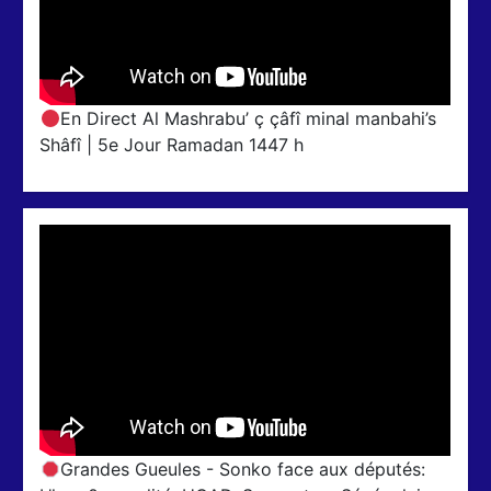
En Direct Al Mashrabu’ ç çâfî minal manbahi’s
Shâfî | 5e Jour Ramadan 1447 h
Grandes Gueules - Sonko face aux députés: