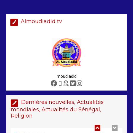
Almoudiadid tv
Arrestation d’un ressortissant
sénégalais au Maroc : mandat
international en cause
2 min
208
moudiadid
Sénégal – FMI : les discussions se
poursuivent autour du rapport ROSC
2 min
221
Dernières nouvelles, Actualités
mondiales, Actualités du Sénégal,
Religion