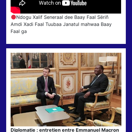
Ndogu Xalif Seneraal dee Baay Faal Sëriñ
Amdi Xadi Faal Tuubaa Janatul mahwaa Baay
Faal ga
Diplomatie : entretien entre Emmanuel Macron