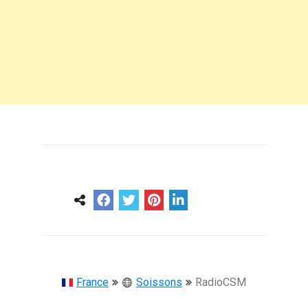
0
0
57 ans
France
Soissons
RadioCSM